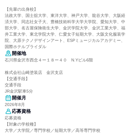
【先輩の出身校】
法政大学、国士舘大学、東洋大学、神戸大学、龍谷大学、大阪経
済大学、同志社女子大、豊橋技術科学大学大学院、愛知大学、中
部大学、名古屋保険衛生大学、金沢学院大学、金沢工業大学、福
井工業大学、東北学院大学、仁愛女子短期大学、大阪文化服装学
院、大原テクノデザインアート、ESPミュージカルアカデミー、
国際ホテルブライダル
開催地
石川県金沢市西念４ー１８ー４０ N.Yビル6階
株式会社山崎塗装店 金沢支店
【交通手段】
交通手段
JR金沢駅車5分
開催月
2026年8月
応募資格
応募資格
【対象の学校種】
大学／大学院／専門学校／短期大学／高等専門学校