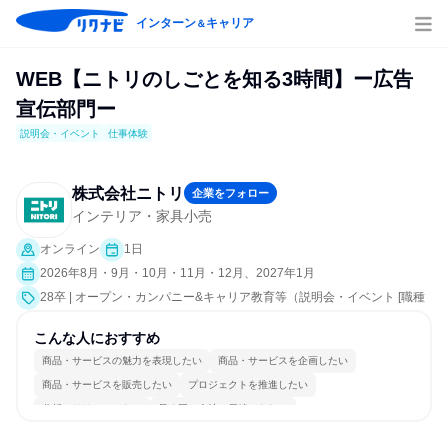
インターン
キャリア
＆
WEB【ニトリのしごとを知る3時間】ー広告
宣伝部門ー
説明会・イベント
仕事体験
株式会社ニトリ
企業をフォロー
インテリア・家具小売
オンライン
1日
2026年8月・9月・10月・11月・12月、2027年1月
28卒 | オープン・カンパニー&キャリア教育等（説明会・イベント [職種
研究、課題解決プログラム]、仕事体験）
こんな人におすすめ
商品・サービスの魅力を表現したい
商品・サービスを企画したい
商品・サービスを販売したい
プロジェクトを推進したい
分析・リサーチしたい
長く同じ会社に居続けられる
多様な職種の人と関われる