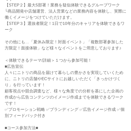
【STEP２】最大5部署！業務を疑似体験できるグループワーク
└商品開発や店舗運営、法人営業などの業務内容を体験し、実際に
働くイメージをつけていただけます。
【STEP３】選抜者限定！1日で10年分のキャリアを体験できるワ
ーク
その他にも…「夏休み限定！対面イベント」「複数部署参加した
方限定！面接体験」など様々なイベントをご用意しております♪
＜体験できるテーマ/詳細＞１つから参加可能！
■広告宣伝
人々にニトリの商品を届けて暮らしの豊かさを実現していくため
に、ニトリの店舗やECサイトにお越しいただく「きっかけづく
り」を行っています！
顧客視点や競合調査など、様々な角度での分析を基にした企画の
作成から広告コンテンツのイメージ作成までを体験できるワーク
です！
✅プロモーション戦略 ✅ブランディング ✅広告イメージ作成 ✅個
別フィードバック付き
■コース参加方法■