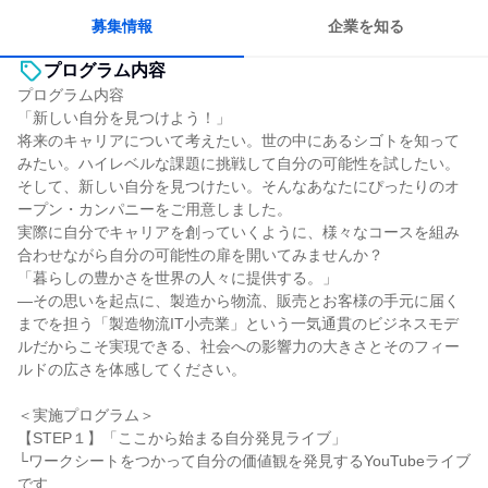
募集情報
企業を知る
プログラム内容
プログラム内容
「新しい自分を見つけよう！」
将来のキャリアについて考えたい。世の中にあるシゴトを知って
みたい。ハイレベルな課題に挑戦して自分の可能性を試したい。
そして、新しい自分を見つけたい。そんなあなたにぴったりのオ
ープン・カンパニーをご用意しました。
実際に自分でキャリアを創っていくように、様々なコースを組み
合わせながら自分の可能性の扉を開いてみませんか？
「暮らしの豊かさを世界の人々に提供する。」
―その思いを起点に、製造から物流、販売とお客様の手元に届く
までを担う「製造物流IT小売業」という一気通貫のビジネスモデ
ルだからこそ実現できる、社会への影響力の大きさとそのフィー
ルドの広さを体感してください。
＜実施プログラム＞
【STEP１】「ここから始まる自分発見ライブ」
└ワークシートをつかって自分の価値観を発見するYouTubeライブ
です