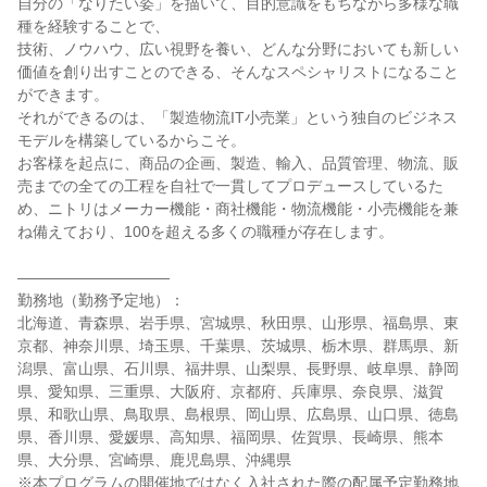
自分の「なりたい姿」を描いて、目的意識をもちながら多様な職
種を経験することで、
技術、ノウハウ、広い視野を養い、どんな分野においても新しい
価値を創り出すことのできる、そんなスペシャリストになること
ができます。
それができるのは、「製造物流IT小売業」という独自のビジネス
モデルを構築しているからこそ。
お客様を起点に、商品の企画、製造、輸入、品質管理、物流、販
売までの全ての工程を自社で一貫してプロデュースしているた
め、ニトリはメーカー機能・商社機能・物流機能・小売機能を兼
ね備えており、100を超える多くの職種が存在します。
――――――――――
勤務地（勤務予定地）：
北海道、青森県、岩手県、宮城県、秋田県、山形県、福島県、東
京都、神奈川県、埼玉県、千葉県、茨城県、栃木県、群馬県、新
潟県、富山県、石川県、福井県、山梨県、長野県、岐阜県、静岡
県、愛知県、三重県、大阪府、京都府、兵庫県、奈良県、滋賀
県、和歌山県、鳥取県、島根県、岡山県、広島県、山口県、徳島
県、香川県、愛媛県、高知県、福岡県、佐賀県、長崎県、熊本
県、大分県、宮崎県、鹿児島県、沖縄県
※本プログラムの開催地ではなく入社された際の配属予定勤務地