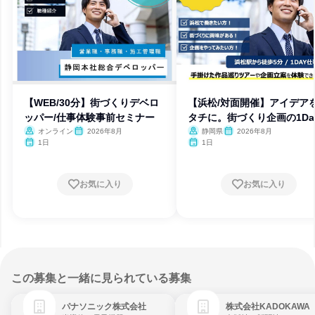
【WEB/30分】街づくりデベロ
【浜松/対面開催】アイデア
ッパー/仕事体験事前セミナー
タチに。街づくり企画の1Da
オンライン
2026年8月
静岡県
2026年8月
1日
1日
お気に入り
お気に入り
この募集と一緒に見られている募集
パナソニック株式会社
株式会社KADOKAWA