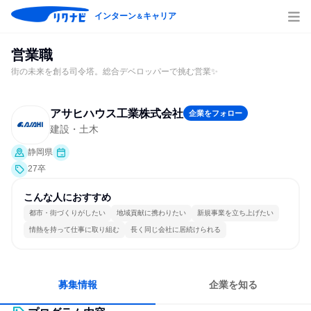
インターン
キャリア
＆
営業職
街の未来を創る司令塔。総合デベロッパーで挑む営業✨
アサヒハウス工業株式会社
企業をフォロー
建設・土木
静岡県
27卒
こんな人におすすめ
都市・街づくりがしたい
地域貢献に携わりたい
新規事業を立ち上げたい
情熱を持って仕事に取り組む
長く同じ会社に居続けられる
募集情報
企業を知る