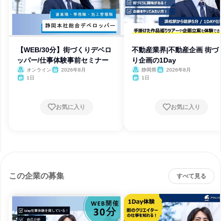
【WEB/30分】街づくりデベロ
不動産業界|不動産企画 街づ
ッパー/仕事体験事前セミナー
り企画の1Day
オンライン
2026年8月
静岡県
2026年8月
1日
1日
お気に入り
お気に入り
この企業の募集
すべて見る