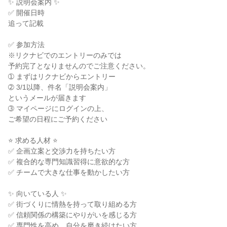
✨ 説明会案内 ✨
✅ 開催日時
追って記載
✅ 参加方法
※リクナビでのエントリーのみでは
予約完了となりませんのでご注意ください。
➀ まずはリクナビからエントリー
➁ 3/1以降、件名「説明会案内」
というメールが届きます
➂ マイページにログインの上、
ご希望の日程にご予約ください
⭐ 求める人材 ⭐
✅ 企画立案と交渉力を持ちたい方
✅ 複合的な専門知識習得に意欲的な方
✅ チームで大きな仕事を動かしたい方
✨ 向いている人 ✨
✅ 街づくりに情熱を持って取り組める方
✅ 信頼関係の構築にやりがいを感じる方
✅ 専門性を高め、自分を磨き続けたい方