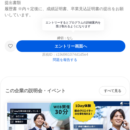
提出書類
履歴書 ※内々定後に、成績証明書、卒業見込証明書の提出をお願
いしています。
エントリーするとプログラムの詳細案内を
受け取れるようになります
締切：なし
エントリー画面へ
原稿ID：
c19d961074d1d5e4
問題を報告する
この企業の説明会・イベント
すべて見る