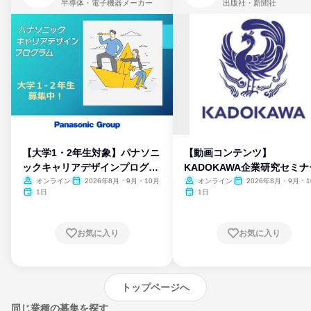
半導体・電子機器メーカー
出版社・新聞社
【大学1・2年生対象】パナソニ
【動画コンテンツ】
ックキャリアデザインプログラ
KADOKAWA企業研究セミナ
ム
オンライン
2026年8月・9月・10月
オンライン
2026年8月・9月・1
月・11月・12月
1日
1日
お気に入り
お気に入り
トップページへ
同じ業種の募集を探す