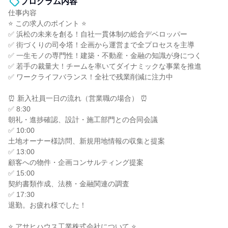
プログラム内容
仕事内容
⭐ この求人のポイント ⭐
✅ 浜松の未来を創る！自社一貫体制の総合デベロッパー
✅ 街づくりの司令塔！企画から運営まで全プロセスを主導
✅ 一生モノの専門性！建築・不動産・金融の知識が身につく
✅ 若手の裁量大！チームを率いてダイナミックな事業を推進
✅ ワークライフバランス！全社で残業削減に注力中
⏰ 新入社員一日の流れ（営業職の場合） ⏰
✅ 8:30
朝礼・進捗確認、設計・施工部門との合同会議
✅ 10:00
土地オーナー様訪問、新規用地情報の収集と提案
✅ 13:00
顧客への物件・企画コンサルティング提案
✅ 15:00
契約書類作成、法務・金融関連の調査
✅ 17:30
退勤。お疲れ様でした！
⭐ アサヒハウス工業株式会社について ⭐