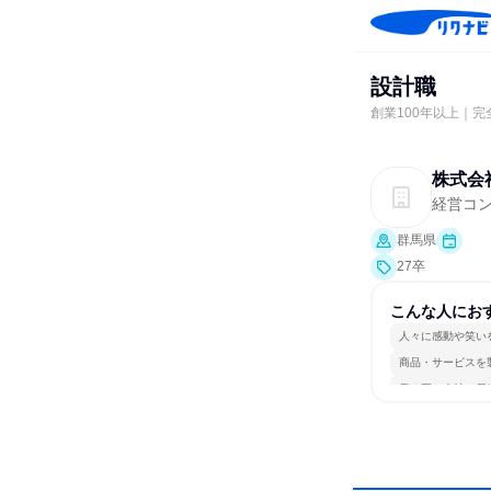
設計職
創業100年以上｜
株式会
経営コ
群馬県
27卒
こんな人にお
人々に感動や笑い
商品・サービスを
長く同じ会社に居