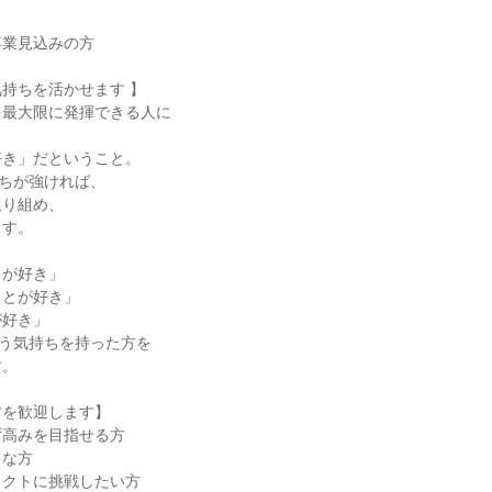
卒業見込みの方
気持ちを活かせます 】
を最大限に発揮できる人に
好き」だということ。
持ちが強ければ、
取り組め、
ます。
とが好き」
ことが好き」
が好き」
いう気持ちを持った方を
す。
方を歓迎します】
ず高みを目指せる方
きな方
ェクトに挑戦したい方