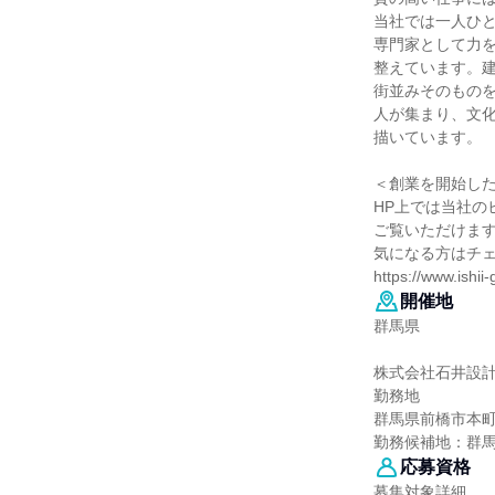
当社では一人ひ
専門家として力
整えています。
街並みそのもの
人が集まり、文
描いています。
＜創業を開始したの
HP上では当社の
ご覧いただけま
気になる方はチ
https://www.ishii
開催地
群馬県
株式会社石井設
勤務地
群馬県前橋市本町1-
勤務候補地：群
応募資格
募集対象詳細