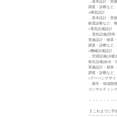
…基本設計・実
調査・診断など
○構造設計
…基本設計・実
耐震診断など、
○電気設備設計
…電気設備(照明
実施設計・積算
調査・診断など
○機械設備設計
…空調設備(冷暖
衛生設備(給水・
実施設計・積算
調査・診断など
○アーバンデザイ
…都市・地域開
コンサルティン
－－－－－－－
【 これまでに手
￣￣￣￣￣￣￣