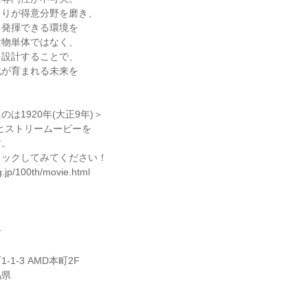
とりが得意分野を磨き、
を発揮できる環境を
建物単体ではなく、
を設計することで、
化が育まれる未来を
は1920年(大正9年)＞
ヒストリームービーを
す。
ェックしてみてください！
-g.jp/100th/movie.html
計
1-3 AMD本町2F
馬県