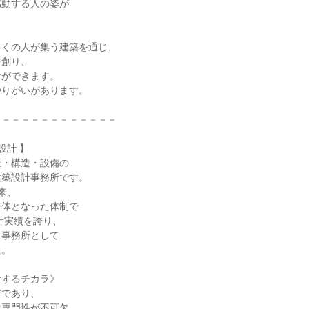
感動する人の姿が
。
多くの人が集う建築を通じ、
を創り、
計ができます。
やりがいがあります。
－－－－－－－－－－－－－
設計 】
匠・構造・設備の
建築設計事務所です。
来、
一体となった体制で
設計実績を誇り、
る事務所として
た。
計するチカラ》
業であり、
は専門性が不可欠。