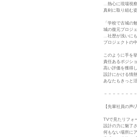
…熱心に現場視
真剣に取り組む
「学校で古城の
城の復元プロジ
…社歴が浅いに
プロジェクトの
このように手を
責任あるポジシ
高い評価を獲得
設計にかける情
あなたもきっと
－－－－－－－
【先輩社員の声/入
TVで見たリフォ
設計の力に魅了
何もない場所に