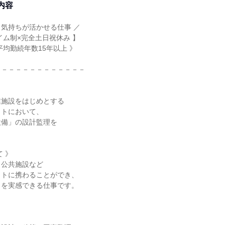
内容
気持ちが活かせる仕事 ／
イム制×完全土日祝休み 】
平均勤続年数15年以上 》
－－－－－－－－－－－－－
業施設をはじめとする
クトにおいて、
設備」の設計監理を
 》
、公共施設など
クトに携わることができ、
さを実感できる仕事です。