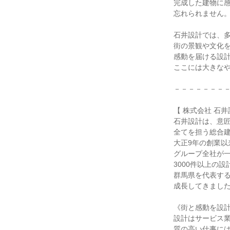
完成した建物に
忘れられません
石井設計では、
街の景観や文化
感動を届ける設
ここには大きな
－－－－－－－
【 株式会社 石井
石井設計は、意
全てを担う総合
大正9年の創業以
グループ全社が
3000件以上の
群馬県を代表す
成長してきまし
《街と感動を設
設計はサービス
質の高い仕事に