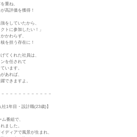
察を重ね、
姿が高評価を獲得！
勉強をしていたから、
ェクトに参加したい！」
もかかわらず、
中核を担う存在に！
挙げてくれた社員は、
ョンを任されて
しています。
熱があれば、
活躍できますよ。
－－－－－－－－－－－－－
社1年目・設計職(23歳)】
ーム番組で、
されました。
アイディアで風景が生まれ、