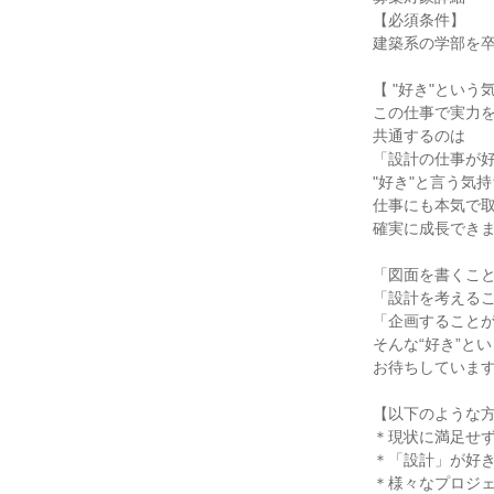
【必須条件】
建築系の学部を
【 "好き"という
この仕事で実力
共通するのは
「設計の仕事が
"好き"と言う気
仕事にも本気で
確実に成長でき
「図面を書くこ
「設計を考える
「企画すること
そんな“好き”と
お待ちしていま
【以下のような
＊現状に満足せ
＊「設計」が好
＊様々なプロジ