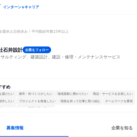
インターン
キャリア
＆
完全週休土日祝休み！平均勤続年数15年以上
社石井設計
企業をフォロー
ンサルティング、建築設計、建設・修理・メンテナンスサービス
すすめ
を届けたい
都市・街づくりがしたい
地域貢献に携わりたい
商品・サービスを企画したい
製作したい
プロジェクトを推進したい
情熱を持って仕事に取り組む
チームワークを重視
続けられる
一つの専門分野を極める
募集情報
企業を知る