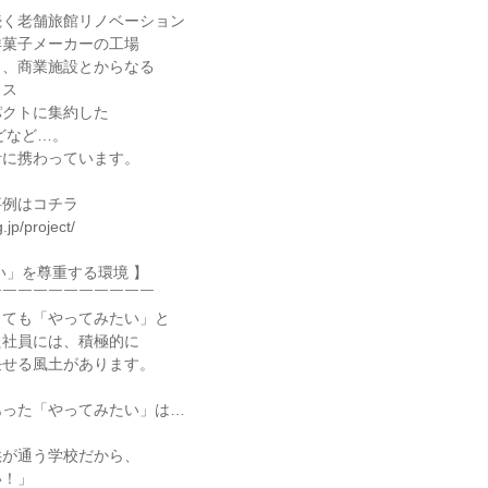
続く老舗旅館リノベーション
洋菓子メーカーの工場
と、商業施設とからなる
クス
パクトに集約した
どなど…。
計に携わっています。
事例はコチラ
.jp/project/
い」を尊重する環境 】
￣￣￣￣￣￣￣￣￣￣￣
くても「やってみたい」と
た社員には、積極的に
任せる風土があります。
あった「やってみたい」は…
供が通う学校だから、
い！」