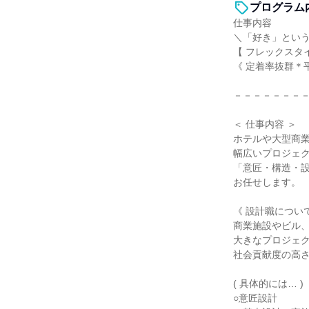
プログラム
仕事内容
＼「好き」という
【 フレックスタ
《 定着率抜群＊
－－－－－－－
＜ 仕事内容 ＞
ホテルや大型商
幅広いプロジェ
「意匠・構造・
お任せします。
《 設計職について
商業施設やビル
大きなプロジェ
社会貢献度の高
( 具体的には… )
○意匠設計