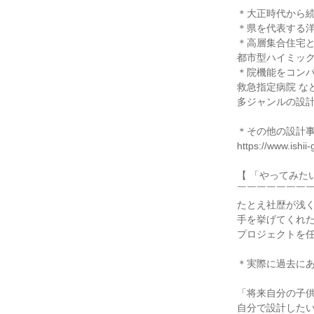
＊大正時代から
＊県を代表する
＊高層集合住宅
都市型ハイミッ
＊院機能をコン
救急指定病院 な
多ジャンルの設
＊その他の設計
https://www.ishii-g
【 「やってみた
￣￣￣￣￣￣￣
たとえ社歴が浅
手を挙げてくれ
プロジェクトを
＊実際に過去に
「将来自分の子
自分で設計した