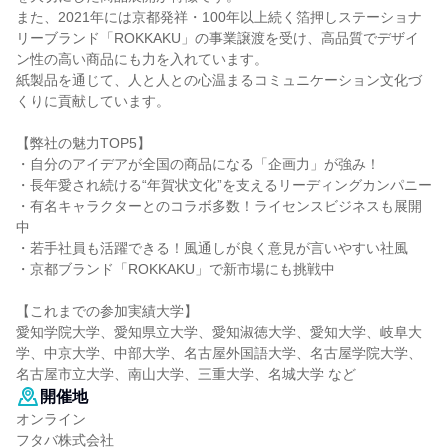
また、2021年には京都発祥・100年以上続く箔押しステーショナ
リーブランド「ROKKAKU」の事業譲渡を受け、高品質でデザイ
ン性の高い商品にも力を入れています。
紙製品を通じて、人と人との心温まるコミュニケーション文化づ
くりに貢献しています。
【弊社の魅力TOP5】
・自分のアイデアが全国の商品になる「企画力」が強み！
・長年愛され続ける“年賀状文化”を支えるリーディングカンパニー
・有名キャラクターとのコラボ多数！ライセンスビジネスも展開
中
・若手社員も活躍できる！風通しが良く意見が言いやすい社風
・京都ブランド「ROKKAKU」で新市場にも挑戦中
【これまでの参加実績大学】
愛知学院大学、愛知県立大学、愛知淑徳大学、愛知大学、岐阜大
学、中京大学、中部大学、名古屋外国語大学、名古屋学院大学、
名古屋市立大学、南山大学、三重大学、名城大学 など
開催地
オンライン
フタバ株式会社