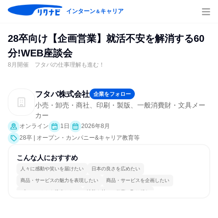
インターン
キャリア
＆
28卒向け【企画営業】就活不安を解消する60
分!WEB座談会
8月開催 フタバの仕事理解も進む！
フタバ株式会社
企業をフォロー
小売・卸売・商社、印刷・製版、一般消費財・文具メー
カー
オンライン
1日
2026年8月
28卒 | オープン・カンパニー&キャリア教育等
こんな人におすすめ
人々に感動や笑いを届けたい
日本の良さを広めたい
商品・サービスの魅力を表現したい
商品・サービスを企画したい
プロジェクトを推進したい
情熱を持って仕事に取り組む
コミュニケーションが活発
チームワークを重視
若手が裁量を持てる環境
人とたくさん会話する