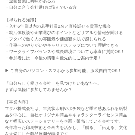
・企画営業に興味がある方
・自分に合う会社選びに悩んでいる方
【得られる知識】
・入社6年目以内の若手社員2名と直接話せる貴重な機会
・就活体験談や企業選びのポイントなどリアルな情報が聞ける
・フタバで働く人の雰囲気や価値観を肌で感じられる
・仕事へのやりがいやキャリアステップについて理解できる
・ワークライフバランスや成長環境についても率直に質問OK！
・参加者には、今後の情報を優先的にご案内予定！
▶ ご自身のパソコン・スマホから参加可能。服装自由でOK！
「自分らしく働ける会社」を見つけたいあなたへ。
まずは気軽に参加してみませんか？
【事業内容】
フタバ株式会社は、年賀状印刷やポチ袋など季節感あふれる紙製
品を中心に、自社オリジナル商品やキャラクターライセンス商品
など幅広いステーショナリーを企画・販売している会社です。
長年培った印刷技術と企画力を活かし、「贈る」「伝える」文化
を大切にした商品展開が特徴です。