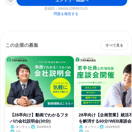
原稿ID：
bfebfa10f66631d5
問題を報告する
この企業の募集
すべて見る
【28卒向け】動画でわかるフタ
28卒向け【企画営業】就活
バの会社説明会(30分)
を解消する60分!WEB座談会
オンライン
2026年6月
オンライン
2026年8月
1日
1日