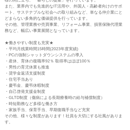
様の間に立ち、「暮らしの提案」を行っています。
また、業界内でも先進的なIT活用や、外国人・高齢者向けのサポ
ート、サステナブルな社会への取り組みなど、単なる仲介業にと
どまらない多角的な価値提供を行っています。
その他、管理業務や売買事業、リフォーム事業、損害保険代理業
務など、幅広い事業展開となっています。
★働きやすい制度も充実★
・平均月残業時間15時間(2023年度実績)
・PCの強制シャットダウンシステムの導入
・産休、育休の復職率92％ 取得率はほぼ100％
・男性の育児休業も推進
・奨学金返済支援制度
・住宅手当あり
・慶弔金、慶弔休暇制度
・自己啓発支援金制度
・GLTD制度（傷病による長期療養時の給与補償制度）
・時短勤務など多様な働き方
・家族手当、保育手当、早期復職手当など充実
その他、様々な制度があります！社員を大切にする社風がありま
す。