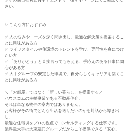
※その他日程も受付中！エントリー後マイページにてご確認くだ
さい。
――――――――――――――
✨ こんな方におすすめ
――――――――――――――
✅ 人の悩みやニーズを深く聞き出し、最適な解決策を提案するこ
とに興味がある方
✅ ライフスタイルや住環境のトレンドを学び、専門性を身につけ
たい方
✅ 「ありがとう」と直接言ってもらえる、手応えのある仕事に関
心がある方
✅ 大手グループの安定した環境で、自分らしくキャリアを築くこ
とに興味がある方
＼「お部屋」ではなく「新しい暮らし」を提案する／
ハウスコムの主軸事業である不動産仲介。
それは単なる物件の案内ではありません。
お客様がその街でどんな生活を送りたいのかを対話から導き出
し、
最適な住環境をプロの視点でコンサルティングする仕事です。
業界最大手の大東建託グループだからこそ提供できる「安心」