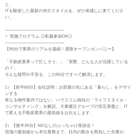
と、
ITを駆使した最新の仲介スタイルを、ぜひ体感しに来てくださ
い。
――――――――――――――
✨ 実施プログラム ◎私服参加OK◎
――――――――――――――
【90分で業界のリアルを凝縮！濃密オープンカンパニー】
「不動産業界って忙しそう…」「実際、どんな人が活躍している
の？」
そんな疑問や不安を、この90分ですべて解消します。
1）【前半60分】会社説明：お部屋の先にある「暮らし」をデザイ
ンする
単なる物件案内ではない、ハウスコム独自の「ライフスタイル・
コンサルティング」を解説。大東建託グループの安定基盤と、IT
で変える不動産業界の最前線をお伝えします。
2）【後半30分】NGなしのぶっちゃけ座談会！
現場の最前線から本社業務まで、社内の動きを熟知した先輩が、