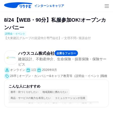
インターン
キャリア
＆
8/24【WEB・90分】私服参加OK!オープンカ
ンパニー
説明会・イベント
【大東建託グループの賃貸仲介専門会社】✅文理不問✅座談会付
ハウスコム株式会社
企業をフォロー
建築設計、不動産仲介、生命保険・損害保険・保険サー
ビス
オンライン
1日
2026年8月
28卒 | オープン・カンパニー&キャリア教育等（説明会・イベント [職種
研究、会社説明会、業界研究]）
こんな人におすすめ
都市・街づくりがしたい
地域貢献に携わりたい
商品・サービスの魅力を表現したい
コミュニケーションが活発
チームワークを重視
個人の能力を重視
女性が働きやすい環境で働ける
自分の好きな場所で働ける
若手が裁量を持てる環境
人とたくさん会話する