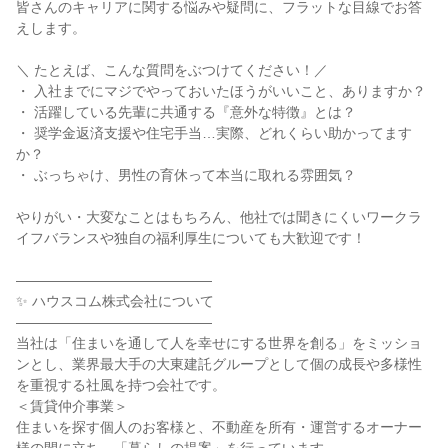
皆さんのキャリアに関する悩みや疑問に、フラットな目線でお答
えします。
＼ たとえば、こんな質問をぶつけてください！／
・ 入社までにマジでやっておいたほうがいいこと、ありますか？
・ 活躍している先輩に共通する『意外な特徴』とは？
・ 奨学金返済支援や住宅手当…実際、どれくらい助かってます
か？
・ ぶっちゃけ、男性の育休って本当に取れる雰囲気？
やりがい・大変なことはもちろん、他社では聞きにくいワークラ
イフバランスや独自の福利厚生についても大歓迎です！
――――――――――――――
✨ ハウスコム株式会社について
――――――――――――――
当社は「住まいを通して人を幸せにする世界を創る」をミッショ
ンとし、業界最大手の大東建託グループとして個の成長や多様性
を重視する社風を持つ会社です。
＜賃貸仲介事業＞
住まいを探す個人のお客様と、不動産を所有・運営するオーナー