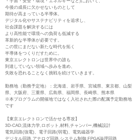
・宇宙・安全・環境・エネルギーなど)において、
今後の成長に欠かせないものとして
期待が高まっている半導体。
デジタル化やサステナビリティを追求し、
社会課題を解決するには
より高性能で環境への負荷も低減する
革新的な半導体が必要です。
この世にまだない新たな時代を拓く
半導体をつくりだすために。
東京エレクトロンは世界中の誰も
到達していない領域へ歩みを進め、
失敗を恐れることなく挑戦を続けていきます。
勤務地（勤務予定地）：北海道、岩手県、宮城県、東京都、山梨
県、大阪府、三重県、広島県、福岡県、長崎県、熊本県
※本プログラムの開催地ではなく入社された際の配属予定勤務地
です
【東京エレクトロンで活かせる専攻】
3D-CAD,流体力学,ロボット,材料,チャンバー,機械設計
電気回路(強電)、電子回路(弱電)、電気磁器学
デジタル回路,アナログ回路,システム制御,FPGA論理回路