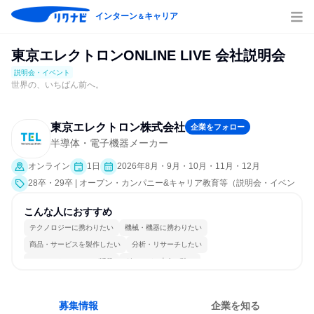
インターン
キャリア
＆
東京エレクトロンONLINE LIVE 会社説明会
説明会・イベント
世界の、いちばん前へ。
東京エレクトロン株式会社
企業をフォロー
半導体・電子機器メーカー
オンライン
1日
2026年8月・9月・10月・11月・12月
28卒・29卒 | オープン・カンパニー&キャリア教育等（説明会・イベン
ト [職種研究、会社説明会、業界研究]）
こんな人におすすめ
テクノロジーに携わりたい
機械・機器に携わりたい
商品・サービスを製作したい
分析・リサーチしたい
コミュニケーションが活発
グローバル志向が強い
女性が働きやすい環境で働ける
多様な職種の人と関われる
若手が裁量を持てる環境
募集情報
企業を知る