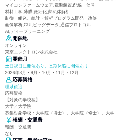
マイコンファームウェア,電源装置,配線・信号
材料工学,薄膜,微細化,熱流体解析
制御・組込、統計・解析プログラム開発・改修
画像解析,GUI,ビッグデータ,通信プロトコル
AI,ディープラーニング
開催地
オンライン
東京エレクトロン株式会社
開催月
土日祝日に開催あり、長期休暇に開催あり
2026年8月・9月・10月・11月・12月
応募資格
理系歓迎
応募資格
【対象の学校種】
大学／大学院
募集対象学校：大学院（博士）、大学院（修士）、大学
報酬・交通費
報酬・交通費
なし