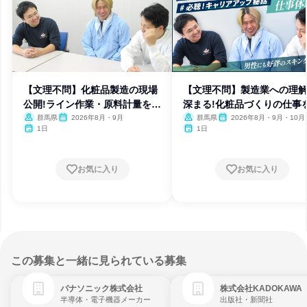
【文理不問】化粧品製造の現場
【文理不問】製造業への理
公開!ライン作業・原料計量を体
深まる!化粧品づくりの仕事
験
験
群馬県
2026年8月・9月
群馬県
2026年8月・9月・10月
月・12月
1日
1日
お気に入り
お気に入り
この募集と一緒に見られている募集
パナソニック株式会社
株式会社KADOKAWA
半導体・電子機器メーカー
出版社・新聞社