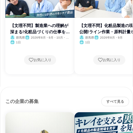
【文理不問】製造業への理解が
【文理不問】化粧品製造の
深まる!化粧品づくりの仕事を体
公開!ライン作業・原料計量
験
験
群馬県
2026年8月・9月・10月・11
群馬県
2026年8月・9月
月・12月
1日
1日
お気に入り
お気に入り
この企業の募集
すべて見る