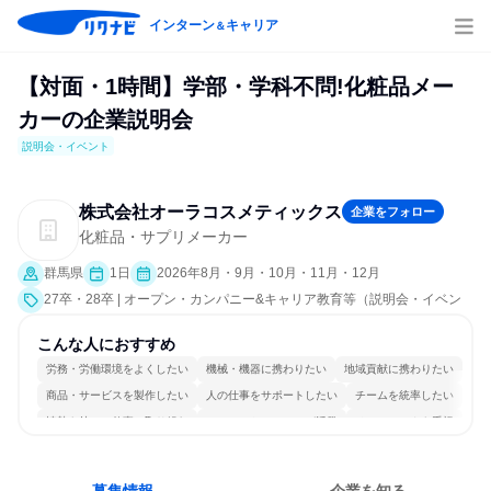
インターン
キャリア
＆
【対面・1時間】学部・学科不問!化粧品メー
カーの企業説明会
説明会・イベント
株式会社オーラコスメティックス
企業をフォロー
化粧品・サプリメーカー
群馬県
1日
2026年8月・9月・10月・11月・12月
27卒・28卒 | オープン・カンパニー&キャリア教育等（説明会・イベン
ト [職種研究、職場見学会、社員交流会、会社説明会、業界研究]）
こんな人におすすめ
労務・労働環境をよくしたい
機械・機器に携わりたい
地域貢献に携わりたい
商品・サービスを製作したい
人の仕事をサポートしたい
チームを統率したい
情熱を持って仕事に取り組む
コミュニケーションが活発
チームワークを重視
長く同じ会社に居続けられる