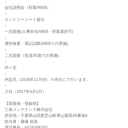
↓
会社説明会（対面/WEB）
↓
エントリーシート提出
↓
一次面接(人事担当/WEB・対面選択可)
↓
適性検査・筆記試験(WEBでの実施)
↓
二次面接（役員/対面での実施）
↓
内々定
↓
内定式（2026年11月頃）※本社にて行います。
↓
入社（2027年4月1日）
【面接地・登録地】
三栄メンテナンス株式会社
所在地：千葉県山武郡芝山町香山新田45番地4
担当者：篠塚 祐喜
電話番号：0479788700