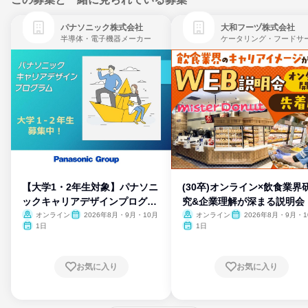
パナソニック株式会社
大和フーヅ株式会社
半導体・電子機器メーカー
【大学1・2年生対象】パナソニ
(30卒)オンライン×飲食業界
ックキャリアデザインプログラ
究&企業理解が深まる説明会
ム
オンライン
2026年8月・9月・10月
オンライン
2026年8月・9月・1
月・11月・12月
1日
1日
お気に入り
お気に入り