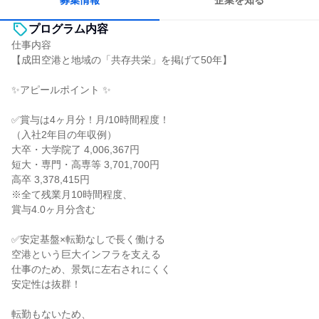
募集情報
企業を知る
プログラム内容
仕事内容
【成田空港と地域の「共存共栄」を掲げて50年】
✨アピールポイント ✨
✅賞与は4ヶ月分！月/10時間程度！
（入社2年目の年収例）
大卒・大学院了 4,006,367円
短大・専門・高専等 3,701,700円
高卒 3,378,415円
※全て残業月10時間程度、
賞与4.0ヶ月分含む
✅安定基盤×転勤なしで長く働ける
空港という巨大インフラを支える
仕事のため、景気に左右されにくく
安定性は抜群！
転勤もないため、