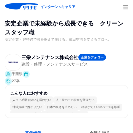
インターン
キャリア
＆
安定企業で未経験から成長できる クリーン
スタッフ職
安定企業・好待遇で腰を据えて働ける。成田空港を支えるプロへ。
三栄メンテナンス株式会社
企業をフォロー
建設・修理・メンテナンスサービス
千葉県
27卒
こんな人におすすめ
人々に感動や笑いを届けたい
人・世の中の安全を守りたい
地域貢献に携わりたい
日本の良さを広めたい
穏やかで互いのペースを尊重
チームワークを重視
女性が働きやすい環境で働ける
長く同じ会社に居続けられる
一つの専門分野を極める
目標に追われず働ける