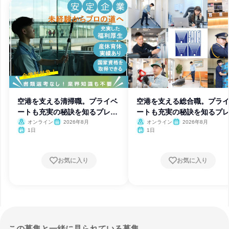
空港を支える清掃職。プライベ
空港を支える総合職。プラ
ートも充実の秘訣を知るプレ説
ートも充実の秘訣を知るプ
明会
明会
オンライン
2026年8月
オンライン
2026年8月
1日
1日
お気に入り
お気に入り
この募集と一緒に見られている募集