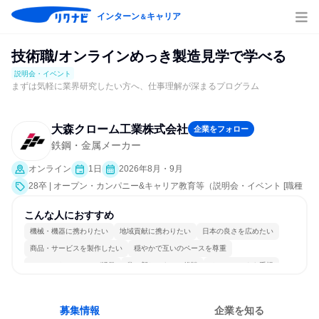
インターン
キャリア
＆
技術職/オンラインめっき製造見学で学べる
説明会・イベント
まずは気軽に業界研究したい方へ、仕事理解が深まるプログラム
大森クローム工業株式会社
企業をフォロー
鉄鋼・金属メーカー
オンライン
1日
2026年8月・9月
28卒 | オープン・カンパニー&キャリア教育等（説明会・イベント [職種
研究、職場見学会、社員交流会、会社説明会、業界研究]）
こんな人におすすめ
機械・機器に携わりたい
地域貢献に携わりたい
日本の良さを広めたい
商品・サービスを製作したい
穏やかで互いのペースを尊重
コミュニケーションが活発
常に新しいものに挑戦
チームワークを重視
自分の好きな場所で働ける
多様な職種の人と関われる
募集情報
企業を知る