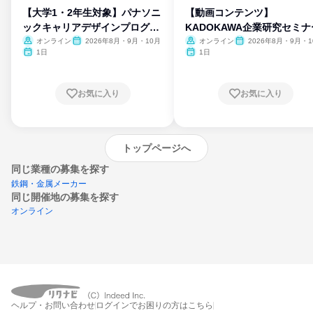
【大学1・2年生対象】パナソニ
【動画コンテンツ】
ックキャリアデザインプログラ
KADOKAWA企業研究セミナ
ム
オンライン
2026年8月・9月・10月
オンライン
2026年8月・9月・1
月・11月・12月
1日
1日
お気に入り
お気に入り
トップページへ
同じ業種の募集を探す
鉄鋼・金属メーカー
同じ開催地の募集を探す
オンライン
エントリーするとプログラムの詳細案内を
ヘルプ・お問い合わせ
ログインでお困りの方はこちら
受け取れるようになります