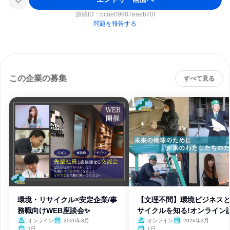
原稿ID：
bcae09987eaeb70f
問題を報告する
この企業の募集
すべて見る
環境・リサイクル×安定企業/事
【文理不問】環境ビジネス
務職向けWEB座談会✨
サイクルを知る!オンライン
会
オンライン
2026年3月
オンライン
2026年3月
1日
1日