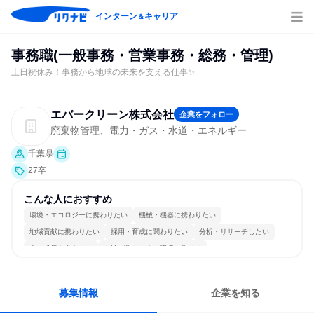
インターン
キャリア
＆
事務職(一般事務・営業事務・総務・管理)
土日祝休み！事務から地球の未来を支える仕事✨
エバークリーン株式会社
企業をフォロー
廃棄物管理、電力・ガス・水道・エネルギー
千葉県
27卒
こんな人におすすめ
環境・エコロジーに携わりたい
機械・機器に携わりたい
地域貢献に携わりたい
採用・育成に関わりたい
分析・リサーチしたい
人の成長を支えたい
女性が働きやすい環境で働ける
長く同じ会社に居続けられる
一つの専門分野を極める
目標に追われず働ける
募集情報
企業を知る