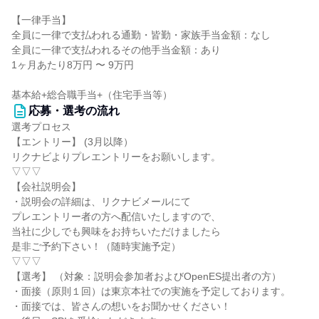
【一律手当】
全員に一律で支払われる通勤・皆勤・家族手当金額：なし
全員に一律で支払われるその他手当金額：あり
1ヶ月あたり8万円 〜 9万円
基本給+総合職手当+（住宅手当等）
応募・選考の流れ
選考プロセス
【エントリー】 (3月以降）
リクナビよりプレエントリーをお願いします。
▽▽▽
【会社説明会】
・説明会の詳細は、リクナビメールにて
プレエントリー者の方へ配信いたしますので、
当社に少しでも興味をお持ちいただけましたら
是非ご予約下さい！（随時実施予定）
▽▽▽
【選考】 （対象：説明会参加者およびOpenES提出者の方）
・面接（原則１回）は東京本社での実施を予定しております。
・面接では、皆さんの想いをお聞かせください！