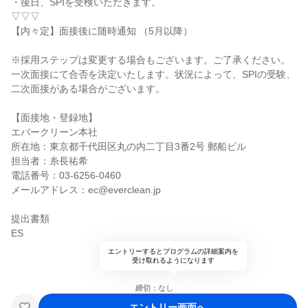
・後日、SPIを受検いただきます。
▽▽▽
【内々定】面接後に随時通知 （5月以降）
※採用ステップは変更する場合もございます。ご了承ください。
一次面接にて合否を決定いたします。状況によって、SPIの受験、
二次面接がある場合がございます。
【面接地・登録地】
エバークリーン本社
所在地：東京都千代田区丸の内二丁目3番2号 郵船ビル
担当者：糸長祐希
電話番号：03-6256-0460
メールアドレス：ec@everclean.jp
提出書類
ES
エントリーするとプログラムの詳細案内を
受け取れるようになります
締切：なし
エントリー画面へ