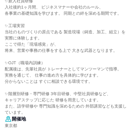
✨新入社員研修
入社後約1ヶ月間、 ビジネスマナーや会社のルール、
各事業の基礎知識を学びます。 同期との絆を深める期間です。
✨工場実習
当社のものづくりの原点である 製造現場（鋳造、加工、組立）を
実際に体験します。
ここで得た「現場感覚」が、
将来、営業や事務の仕事をする上で 大きな武器となります。
✨OJT（職場内訓練）
配属後は、先輩社員が トレーナーとしてマンツーマンで指導。
実務を通じて、 仕事の進め方を具体的に学びます。
分からないことは すぐに相談できる環境です。
✨階層別研修・専門研修 3年目研修、中堅社員研修など、
キャリアステップに応じた 研修を用意しています。
また、語学研修や 専門知識を深めるための 外部講習なども支援し
ています。
開催地
東京都