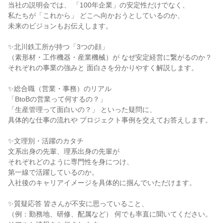
当社の説明会では、 「100年企業」の安定性だけでなく、
私たちが「これから」 どこへ向かおうとしているのか、
未来のビジョンもお伝えします。
✨北川鉄工所が持つ「3つの顔」
（素形材・工作機器・産業機械）が なぜ安定経営に繋がるのか？
それぞれの事業の強みと 面白さを分かりやすく解説します。
✨総合職（営業・事務）のリアル
「BtoBの営業って何するの？」
「生産管理って面白いの？」 といった疑問に、
具体的な仕事の流れや プロジェクト事例を交えてお答えします。
✨文理別・活躍のカタチ
文系出身の先輩、理系出身の先輩が
それぞれどのように専門性を身につけ、
第一線で活躍しているのか。
入社後のキャリアイメージを具体的に掴んでいただけます。
✨質疑応答 皆さんが不安に思っていること、
（例：勤務地、研修、配属など） 何でも率直に聞いてください。