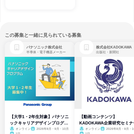
この募集と一緒に見られている募集
パナソニック株式会社
株式会社KADOKAWA
半導体・電子機器メーカー
出版社・新聞社
【大学1・2年生対象】パナソニ
【動画コンテンツ】
ックキャリアデザインプログラ
KADOKAWA企業研究セミナ
ム
オンライン
2026年8月・9月・10月
オンライン
2026年8月・9月・1
月・11月・12月
1日
1日