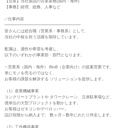
【営業】当社製品の営業業務(国内・海外)
【事務】経理、総務、人事など
✅仕事内容
━━━━━━━━━━━━━━━━━━━
皆さんには総合職（営業系・事務系）として、
当社の中核を担う活躍を期待しています。
配属は、適性や希望を考慮し、
以下のいずれかの事業部・部門となります。
✨営業系（国内・海外） BtoB（企業向け）の提案営業です。
単にモノを売るのではなく、
お客様の課題を解決する ソリューションを提供します。
（1）産業機械事業
コンクリートプラントや タワークレーン、立体駐車場など、
億単位の大型プロジェクトを動かします。
お客様はゼネコンやデベロッパー。
設計段階から納入まで、 数ヶ月～数年にわたり伴走します。
（2）工作機器事業