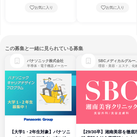
お気に入り
お気に入り
この募集と一緒に見られている募集
パナソニック株式会社
SBCメディ
半導体・電子機器メーカー
【大学1・2年生対象】パナソニ
【29/30卒】湘南美容を徹底