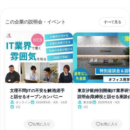
この企業の説明会・イベント
すべて見る
文理不問|ITの不安を解消|若手
東京汐留|特別開催|IT業界研
と話せるオープンカンパニー
説明会|取締役と話せる座談
オンライン
2026年8月・9月・10月
東京都
2026年8月・9月
1日
1日
お気に入り
お気に入り