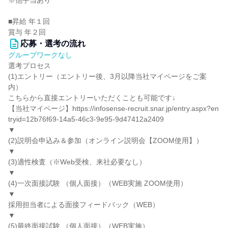
※他手当あり
■昇給 年１回
賞与 年２回
応募・選考の流れ
グループワークなし
選考プロセス
(1)エントリー（エントリー後、3月以降当社マイページをご案
内）
こちらから直接エントリーいただくことも可能です↓
【当社マイページ】https://infosense-recruit.snar.jp/entry.aspx?en
tryid=12b76f69-14a5-46c3-9e95-9d47412a2409
▼
(2)説明会申込み＆参加（オンライン説明会【ZOOM使用】）
▼
(3)適性検査（※Web受検、来社必要なし）
▼
(4)一次面接試験 （個人面接）（WEB実施 ZOOM使用）
▼
採用担当者による面接フィードバック（WEB）
▼
(5)最終面接試験 （個人面接）（WEB実施）