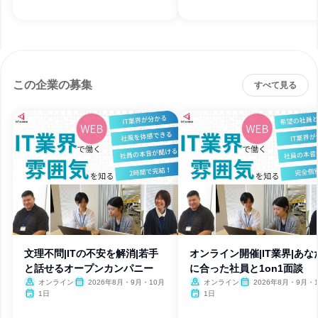
この企業の募集
すべて見る
文理不問|ITの不安を解消|若手
オンライン開催|IT業界|あな
と話せるオープンカンパニー
に合った社員と1on1面談
オンライン
2026年8月・9月・10月
オンライン
2026年8月・9月・1
月・11月・12月
1日
1日