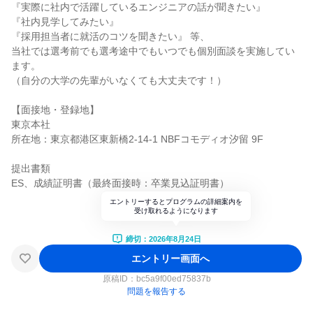
『実際に社内で活躍しているエンジニアの話が聞きたい』
『社内見学してみたい』
『採用担当者に就活のコツを聞きたい』 等、
当社では選考前でも選考途中でもいつでも個別面談を実施してい
ます。
（自分の大学の先輩がいなくても大丈夫です！）
【面接地・登録地】
東京本社
所在地：東京都港区東新橋2-14-1 NBFコモディオ汐留 9F
提出書類
ES、成績証明書（最終面接時：卒業見込証明書）
エントリーするとプログラムの詳細案内を
受け取れるようになります
締切：2026年8月24日
エントリー画面へ
原稿ID：
bc5a9f00ed75837b
問題を報告する