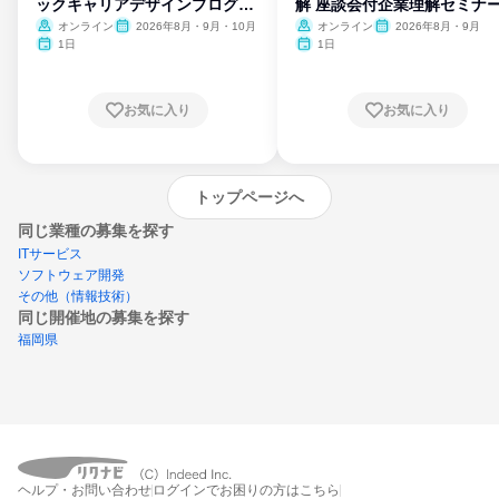
ックキャリアデザインプログラ
解 座談会付企業理解セミナ
ム
オンライン
2026年8月・9月・10月
オンライン
2026年8月・9月
1日
1日
お気に入り
お気に入り
トップページへ
同じ業種の募集を探す
ITサービス
ソフトウェア開発
その他（情報技術）
同じ開催地の募集を探す
福岡県
エントリーするとプログラムの詳細案内を
ヘルプ・お問い合わせ
ログインでお困りの方はこちら
受け取れるようになります