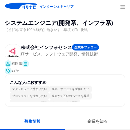
インターン
キャリア
＆
システムエンジニア(開発系、インフラ系)
【初任地 東京100％確約】働きやすい環境でITに挑戦
株式会社インフォセンス
企業をフォロー
ITサービス、ソフトウェア開発、情報技術
福岡県
27卒
こんな人におすすめ
テクノロジーに携わりたい
商品・サービスを製作したい
プロジェクトを推進したい
穏やかで互いのペースを尊重
コミュニケーションが活発
チームワークを重視
女性が働きやすい環境で働ける
長く同じ会社に居続けられる
明確な目標を追いかける
人とたくさん会話する
募集情報
企業を知る