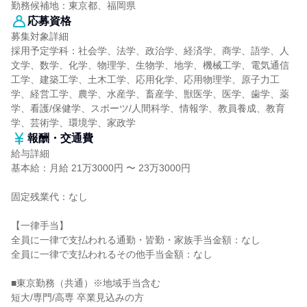
勤務候補地：東京都、福岡県
応募資格
募集対象詳細
採用予定学科：社会学、法学、政治学、経済学、商学、語学、人
文学、数学、化学、物理学、生物学、地学、機械工学、電気通信
工学、建築工学、土木工学、応用化学、応用物理学、原子力工
学、経営工学、農学、水産学、畜産学、獣医学、医学、歯学、薬
学、看護/保健学、スポーツ/人間科学、情報学、教員養成、教育
学、芸術学、環境学、家政学
報酬・交通費
給与詳細
基本給：月給 21万3000円 〜 23万3000円
固定残業代：なし
【一律手当】
全員に一律で支払われる通勤・皆勤・家族手当金額：なし
全員に一律で支払われるその他手当金額：なし
■東京勤務（共通）※地域手当含む
短大/専門/高専 卒業見込みの方