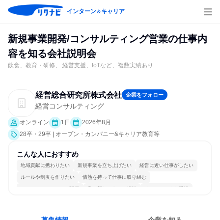
インターン
キャリア
＆
新規事業開発/コンサルティング営業の仕事内
容を知る会社説明会
飲食、教育・研修、 経営支援、IoTなど、複数実績あり
経営総合研究所株式会社
企業をフォロー
経営コンサルティング
オンライン
1日
2026年8月
28卒・29卒 | オープン・カンパニー&キャリア教育等
こんな人におすすめ
地域貢献に携わりたい
新規事業を立ち上げたい
経営に近い仕事がしたい
ルールや制度を作りたい
情熱を持って仕事に取り組む
コミュニケーションが活発
常に新しいものに挑戦
チームワークを重視
若手が裁量を持てる環境
人とたくさん会話する