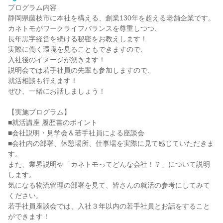
プログラム内容
静岡県藤枝市に本社を構える、創業130年を超える老舗企業です。
カネトモがワークライフバランスを尊重しつつ、
長年黒字経営を続ける秘密をお教えします！
実際に働く環境を見ることもできますので、
入社後のイメージが湧きます！
説明会では若手社員の先輩も参加しますので、
就活相談も行えます！
ぜひ、一緒にお話しましょう！
【実施プログラム】
■就活講座 履歴書のポイント
■会社説明・見学会＆若手社員による座談会
■会社内の部署、休憩場所、仕事場を実際に見て感じていただきま
す。
また、業界説明や「カネトモってどんな会社！？」について説明
します。
気になる物流管理の部署を見て、皆さんの就活の参考にしてみて
ください。
若手社員座談会では、入社３年以内の若手社員とお話をすること
ができます！