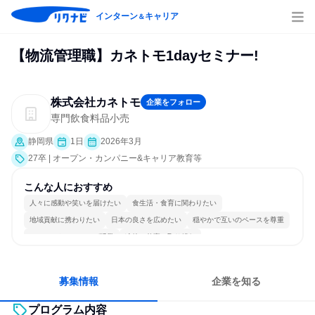
インターン
キャリア
＆
【物流管理職】カネトモ1dayセミナー!
株式会社カネトモ
企業をフォロー
専門飲食料品小売
静岡県
1日
2026年3月
27卒 | オープン・カンパニー&キャリア教育等
こんな人におすすめ
人々に感動や笑いを届けたい
食生活・食育に関わりたい
地域貢献に携わりたい
日本の良さを広めたい
穏やかで互いのペースを尊重
コミュニケーションが活発
冷静に仕事に取り組む
長く同じ会社に居続けられる
募集情報
企業を知る
プログラム内容