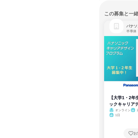
この募集と一
パナソ
半導体
【大学1・2年
ックキャリア
ム
オンライン
1日
お