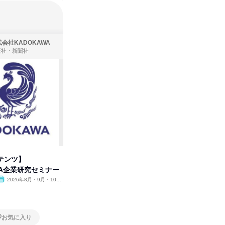
会社KADOKAWA
株式会社住まいず
版社・新聞社
製造・メーカー、建築設計
テンツ】
先着順・選考なし|注文住宅の総
タカラト
WA企業研究セミナー
合職|会社説明会&社長座談会
ビ」を学
2026年8月・9月・10
オンライン
2026年8月・9月
オンラ
月・11月・12月
1日
1日
お気に入り
お気に入り