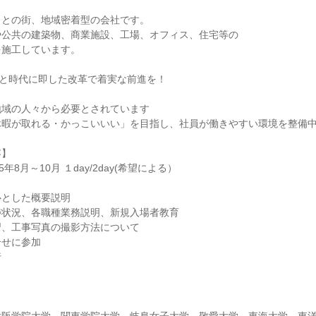
もとの街、地域密着型の会社です。
や公共の建築物、商業施設、工場、オフィス、住宅等の
を施工しています。
統と時代に即した改革で着実な前進を！
地域の人々から必要とされています
休暇が取れる・かっこいいい」を目指し、社員が働きやすい環境を整備
容】
年8月～10月 １day/2day(希望による）
心とした概要説明
捗状況、各職種業務説明、新規入場者教育
習、工事写真の撮影方法について
合せに参加
行