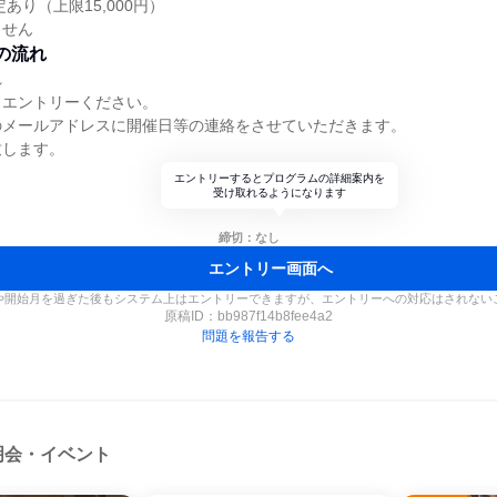
あり（上限15,000円）
ません
の流れ
れ
りエントリーください。
のメールアドレスに開催日等の連絡をさせていただきます。
致します。
エントリーするとプログラムの詳細案内を
受け取れるようになります
締切：なし
エントリー画面へ
や開始月を過ぎた後もシステム上はエントリーできますが、エントリーへの対応はされない
原稿ID：
bb987f14b8fee4a2
問題を報告する
明会・イベント