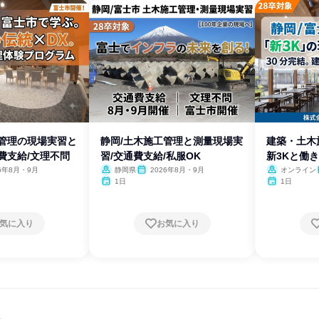
工管理の現場実習と
静岡/土木施工管理と測量現場実
建築・土木施
費支給/文理不問
習/交通費支給/私服OK
新3Kと働
26年8月・9月
静岡県
2026年8月・9月
オンライン
1日
1日
気に入り
お気に入り