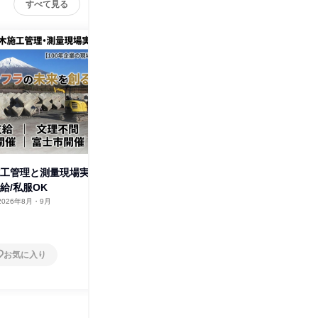
すべて見る
施工管理と測量現場実
【交通費支給/富士市】普段は入
【WEB
給/私服OK
れない建設現場体験
容がわか
2026年8月・9月
静岡県
2026年2月
オンラ
1日
1日
お気に入り
お気に入り