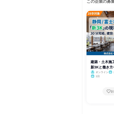
この企業の募
建築・土木施工
新3Kと働き
オンライン
月・
1日
お