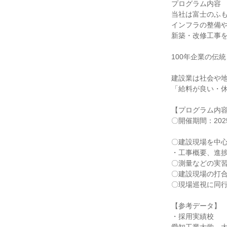
プログラム内容
当社は富士のふ
インフラの整備
新築・改修工事
100年企業の伝
建設業は社会や
「給料が良い・
【プログラム内
〇開催期間：2025
〇建設現場を中
・工事概要、進
〇測量などの実
〇建設現場の打
〇現場巡視に同
【参考データ】
・採用実績校