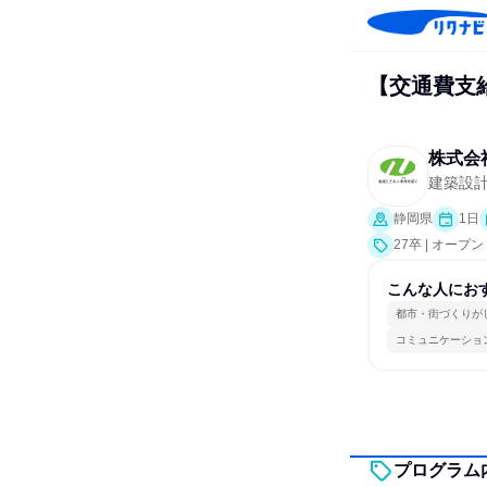
【交通費支
株式会
建築設
静岡県
1日
27卒 | オー
こんな人にお
都市・街づくりが
コミュニケーショ
プログラム