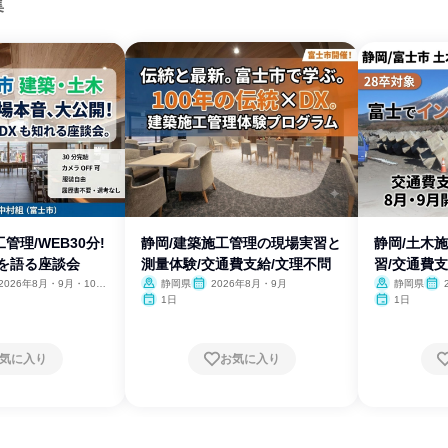
集
管理/WEB30分!
静岡/建築施工管理の現場実習と
静岡/土木
方を語る座談会
測量体験/交通費支給/文理不問
習/交通費支
2026年8月・9月・10
静岡県
2026年8月・9月
静岡県
11月・12月
1日
1日
気に入り
お気に入り