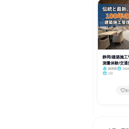
静岡/建築施
測量体験/交通
静岡県
20
1日
お