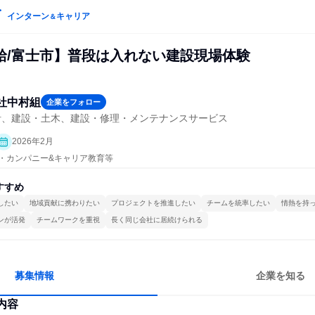
インターン
キャリア
＆
給/富士市】普段は入れない建設現場体験
社中村組
企業をフォロー
計、建設・土木、建設・修理・メンテナンスサービス
2026年2月
プン・カンパニー&キャリア教育等
すすめ
したい
地域貢献に携わりたい
プロジェクトを推進したい
チームを統率したい
情熱を持
ンが活発
チームワークを重視
長く同じ会社に居続けられる
募集情報
企業を知る
内容