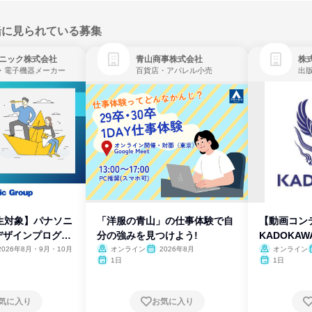
緒に見られている募集
ニック株式会社
青山商事株式会社
株式
・電子機器メーカー
百貨店・アパレル小売
出
生対象】パナソニ
「洋服の青山」の仕事体験で自
【動画コン
デザインプログラ
分の強みを見つけよう!
KADOKA
2026年8月・9月・10月
オンライン
2026年8月
オンライン
1日
1日
気に入り
お気に入り