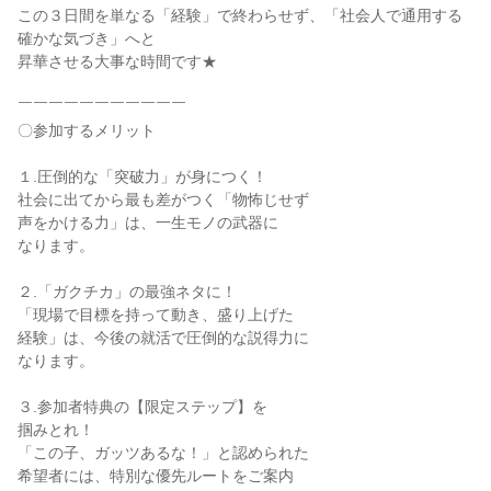
この３日間を単なる「経験」で終わらせず、「社会人で通用する
確かな気づき」へと
昇華させる大事な時間です★
￣￣￣￣￣￣￣￣￣￣￣
〇参加するメリット
１.圧倒的な「突破力」が身につく！
社会に出てから最も差がつく「物怖じせず
声をかける力」は、一生モノの武器に
なります。
２.「ガクチカ」の最強ネタに！
「現場で目標を持って動き、盛り上げた
経験」は、今後の就活で圧倒的な説得力に
なります。
３.参加者特典の【限定ステップ】を
掴みとれ！
「この子、ガッツあるな！」と認められた
希望者には、特別な優先ルートをご案内