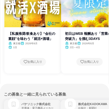
【私服推奨/飲食あり】“会社の
初日はWEB 報酬あり「営業
素顔”を味わう「就活×酒場」
突破力」を掴む3DAYS
東京都
2026年8月
東京都
2026年8月
1日
2日～4日
お気に入り
お気に入り
この募集と一緒に見られている募集
パナソニック株式会社
株式会社KADOKAWA
半導体・電子機器メーカー
出版社・新聞社