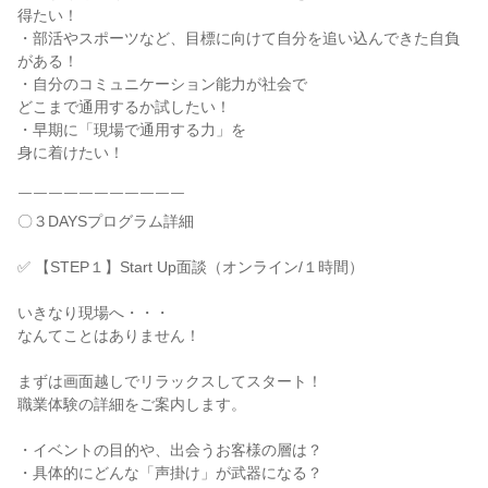
得たい！
・部活やスポーツなど、目標に向けて自分を追い込んできた自負
がある！
・自分のコミュニケーション能力が社会で
どこまで通用するか試したい！
・早期に「現場で通用する力」を
身に着けたい！
￣￣￣￣￣￣￣￣￣￣￣
〇３DAYSプログラム詳細
✅ 【STEP１】Start Up面談（オンライン/１時間）
いきなり現場へ・・・
なんてことはありません！
まずは画面越しでリラックスしてスタート！
職業体験の詳細をご案内します。
・イベントの目的や、出会うお客様の層は？
・具体的にどんな「声掛け」が武器になる？