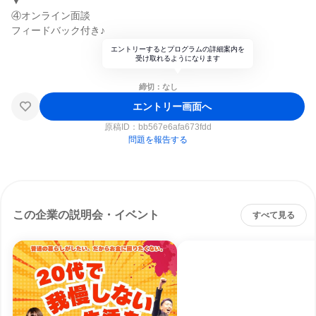
▼
④オンライン面談
フィードバック付き♪
エントリーするとプログラムの詳細案内を
受け取れるようになります
締切：なし
エントリー画面へ
原稿ID：
bb567e6afa673fdd
問題を報告する
この企業の説明会・イベント
すべて見る