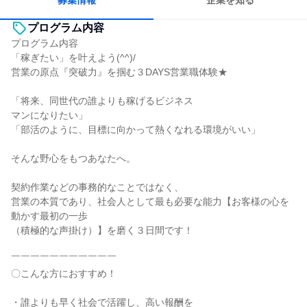
募集情報
企業を知る
プログラム内容
プログラム内容
「稼ぎたい」を叶えよう(^^)/
営業の原点『突破力』を掴む３DAYS営業職体験★
「将来、同世代の誰よりも稼げるビジネス
マンになりたい」
「部活のように、目標に向かって熱くなれる環境がいい」
そんな野心をもつあなたへ。
契約作業などの事務的なことではなく、
営業の本質であり、社会人として最も必要な能力【お客様の心を
動かす最初の一歩
（積極的な声掛け）】を磨く３日間です！
￣￣￣￣￣￣￣￣￣￣￣
〇こんな方におすすめ！
・誰よりも早く社会で活躍し、高い報酬を