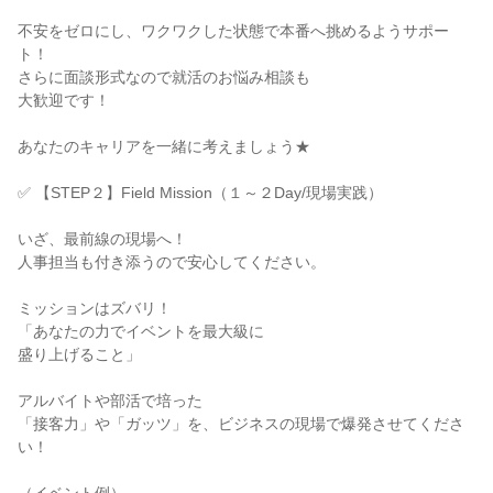
不安をゼロにし、ワクワクした状態で本番へ挑めるようサポー
ト！
さらに面談形式なので就活のお悩み相談も
大歓迎です！
あなたのキャリアを一緒に考えましょう★
✅ 【STEP２】Field Mission（１～２Day/現場実践）
いざ、最前線の現場へ！
人事担当も付き添うので安心してください。
ミッションはズバリ！
「あなたの力でイベントを最大級に
盛り上げること」
アルバイトや部活で培った
「接客力」や「ガッツ」を、ビジネスの現場で爆発させてくださ
い！