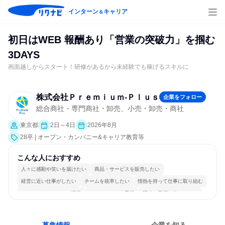
インターン
キャリア
＆
初日はWEB 報酬あり「営業の突破力」を掴む
3DAYS
画面越しからスタート！研修があるから未経験でも稼げるスキルに
株式会社Ｐｒｅｍｉｕｍ‐Ｐｌｕｓ
企業をフォロー
総合商社・専門商社・卸売、小売・卸売・商社
東京都
2日～4日
2026年8月
28卒 | オープン・カンパニー&キャリア教育等
こんな人におすすめ
人々に感動や笑いを届けたい
商品・サービスを販売したい
経営に近い仕事がしたい
チームを統率したい
情熱を持って仕事に取り組む
コミュニケーションが活発
チームワークを重視
明確な目標を追いかける
若手が裁量を持てる環境
人とたくさん会話する