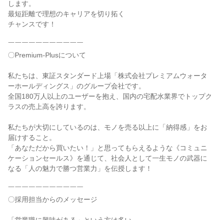
します。
最短距離で理想のキャリアを切り拓く
チャンスです！
￣￣￣￣￣￣￣￣￣￣￣
〇Premium-Plusについて
私たちは、東証スタンダード上場「株式会社プレミアムウォータ
ーホールディングス」のグループ会社です。
全国180万人以上のユーザーを抱え、国内の宅配水業界でトップク
ラスの売上高を誇ります。
私たちが大切にしているのは、モノを売る以上に「納得感」をお
届けすること。
「あなただから買いたい！」と思ってもらえるような《コミュニ
ケーションセールス》を通じて、社会人として一生モノの武器に
なる「人の魅力で勝つ営業力」を伝授します！
￣￣￣￣￣￣￣￣￣￣￣
〇採用担当からのメッセージ