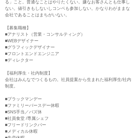
る」こと。普通なことはやりたくない。嫌なお客さんとも仕事し
ない。値引きもしないしコンペも参加しない。かなりわがままな
会社であることはまちがいない。
【募集職種】
■アナリスト（営業・コンサルティング）
■WEBデザイナー
■グラフィックデザイナー
■フロントエンドエンジニア
■ディレクター
【福利厚生・社内制度】
会社はみんなでつくるもの。社員提案から生まれた福利厚生/社内
制度。
■ブラックマンデー
■ファミリーバースデー休暇
■SNS手当／バズ休
■社員食堂 /専属シェフ
■フリードリンクバー
■メディカル休暇
■失恋休暇