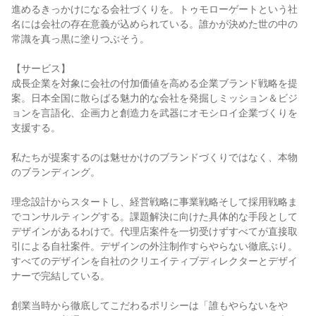
進めるきっかけになる会社づくりを。トゥモローゲートという社
名には会社の存在意義が込められている。誰かが決めた世の中の
常識を真っ黒に塗りつぶそう。
【サービス】
成長企業を対象に会社の付加価値を高める企業ブランド戦略を提
案。日本全国に散らばる魅力的な会社を発掘しミッション＆ビジ
ョンを言語化、企画力と創造力を武器にオモシロイ企業づくりを
支援する。
私たちが提案するのは魅せかけのブランドづくりではなく、本物
のブランディング。
理念設計からスタートし、経営戦略に事業戦略そして採用戦略ま
でコンサルティングする。課題解決に向けた具体的な手段として
デザインがあるわけで。代理店案件を一切受けずすべてが直接取
引による自社案件。デザインの外注制作すらやらない徹底ぶり。
すべてのデザインを自社のクリエイティブディレクターとデザイ
ナーで完結している。
創業当時から徹底してこだわるポリシーは「誰もやらないをや