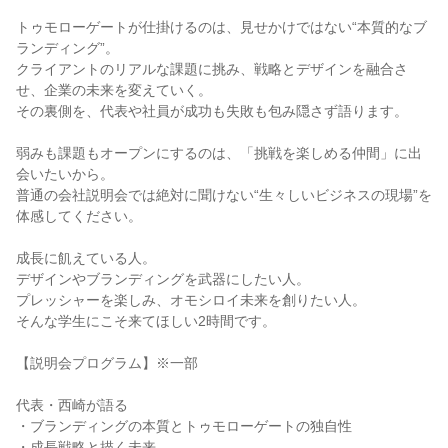
トゥモローゲートが仕掛けるのは、見せかけではない“本質的なブ
ランディング”。
クライアントのリアルな課題に挑み、戦略とデザインを融合さ
せ、企業の未来を変えていく。
その裏側を、代表や社員が成功も失敗も包み隠さず語ります。
弱みも課題もオープンにするのは、「挑戦を楽しめる仲間」に出
会いたいから。
普通の会社説明会では絶対に聞けない“生々しいビジネスの現場”を
体感してください。
成長に飢えている人。
デザインやブランディングを武器にしたい人。
プレッシャーを楽しみ、オモシロイ未来を創りたい人。
そんな学生にこそ来てほしい2時間です。
【説明会プログラム】※一部
代表・西崎が語る
・ブランディングの本質とトゥモローゲートの独自性
・成長戦略と描く未来