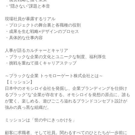
・“隠さない”課題と本音
現場社員が暴露するリアル
・プロジェクトの舞台裏と各職種の役割
・成果を生む戦略×デザインのプロセス
・具体的な仕事内容
人事が語るカルチャーとキャリア
・ブラックな企業の文化とユニークな制度、福利厚生
・挑戦を重ねて描くキャリアステップ
～ブラックな企業 トゥモローゲート株式会社とは～
【ミッション】
日本中のオモシロイ会社を発掘し、企業ブランディングを仕掛け
るブラック”な”企業が存在する。オモシロイを発想の原点に、誰も
が驚く、楽しめる、遊びごころ溢れるブランドコンセプト設計が
強みの真っ黒な組織だ。
ミッションは「世の中にきっかけを」
顧客に求職者、そして社員。関わるすべてのひとたちが一歩前に