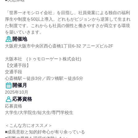
「世界一オモシロイ会社」を目指し、社員発案による独自の福利
厚生や制度を50以上導入。どれもがビジョンから逆算して生まれ
た制度です。これからも社員の個性と働きやすさが両立する環境
を築いていきます。
開催地
大阪府大阪市中央区西心斎橋1丁目6-32 アニーズビル2F
大阪本社 (トゥモローゲート株式会社)
【交通手段】
交通手段
心斎橋駅～徒歩3分／四ツ橋駅～徒歩5分
開催月
2025年10月
応募資格
応募資格
大学生/大学院生/短大生/専門学校生
＜こんな方にオススメ＞
■成長意欲と知的好奇心が有り余っている