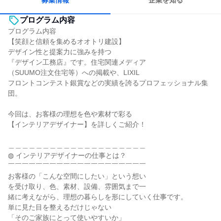
募集情報
企業を知る
プログラム内容
プログラム内容
【笑顔と信頼を集めるオオトリ建設】
デザイン性と提案力に強みを持つ
『デザイン工務店』です。住宅関連メディア
（SUUMO注文住宅等）への掲載や、LIXIL
フロントコンテスト銀賞などの実績を誇るプロフェッショナル集
団。
今回は、お客様の理想を色や素材で彩る
【インテリアデザイナー】を詳しくご紹介！
＿＿＿＿＿＿＿＿＿＿＿＿＿＿＿＿＿＿＿＿
◍ インテリアデザイナーの仕事とは？
￣￣￣￣￣￣￣￣￣￣￣￣￣￣￣￣￣￣￣￣
お客様の「こんな空間にしたい」という想い
を受け取り、色、素材、設備、雰囲気まで一
緒に考えながら、理想の暮らしを形にしていく仕事です。
単に見た目を整えるだけじゃない
「そのご家族にとって使いやすいか」