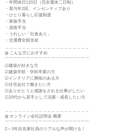
・年間休日120日（完全週休二日制）
・賞与年2回、インセンティブあり
・ひとり暮らし応援制度
・家族手当
・資格手当
・うれしい「社食あり」
・交通費全額支給
＿＿＿＿＿＿＿＿＿＿＿＿＿＿＿＿＿＿＿＿
◍ こんな方におすすめ
￣￣￣￣￣￣￣￣￣￣￣￣￣￣￣￣￣￣￣￣
☑建築が好きな方
☑建築学部・学科卒業の方
☑インテリアに興味のある方
☑住宅会社で働きたい方
☑ありがとうと感謝をされる仕事がしたい
☑20代から若手として活躍・成長したい方
＿＿＿＿＿＿＿＿＿＿＿＿＿＿＿＿＿＿＿＿
◍ オンライン会社説明会 概要
￣￣￣￣￣￣￣￣￣￣￣￣￣￣￣￣￣￣￣￣
2～3年目先輩社員のリアルな声が聞ける！