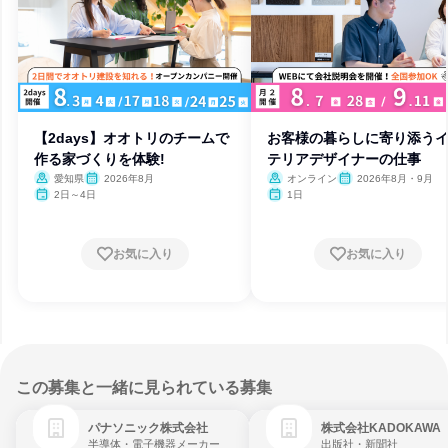
【2days】オオトリのチームで
お客様の暮らしに寄り添う
作る家づくりを体験!
テリアデザイナーの仕事
愛知県
2026年8月
オンライン
2026年8月・9月
2日～4日
1日
お気に入り
お気に入り
この募集と一緒に見られている募集
パナソニック株式会社
株式会社KADOKAWA
半導体・電子機器メーカー
出版社・新聞社