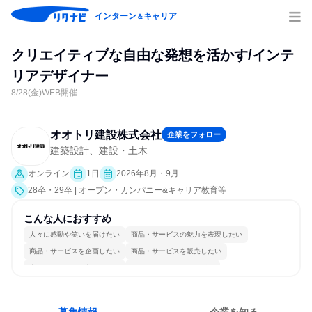
インターン
キャリア
＆
クリエイティブな自由な発想を活かす/インテ
リアデザイナー
8/28(金)WEB開催
オオトリ建設株式会社
企業をフォロー
建築設計、建設・土木
オンライン
1日
2026年8月・9月
28卒・29卒 | オープン・カンパニー&キャリア教育等
こんな人におすすめ
人々に感動や笑いを届けたい
商品・サービスの魅力を表現したい
商品・サービスを企画したい
商品・サービスを販売したい
商品・サービスを製作したい
コミュニケーションが活発
女性が働きやすい環境で働ける
多様な職種の人と関われる
一つの専門分野を極める
若手が裁量を持てる環境