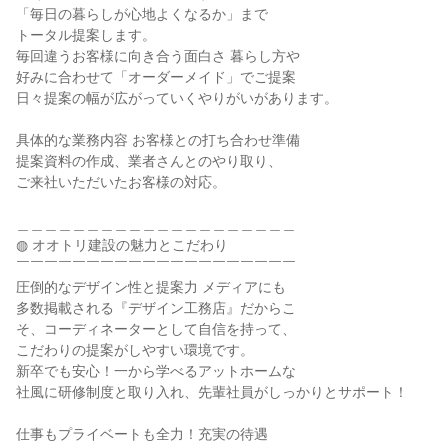
「毎日の暮らしが心地よくなるか」まで
トータル提案します。
毎回違うお客様に向き合う面白さ 暮らし方や
好みに合わせて「オーダーメイド」でご提案
日々提案の幅が広がっていくやりがいがあります。
具体的な業務内容 お客様との打ち合わせ準備
提案資料の作成、業者さんとのやり取り、
ご来社いただいたお客様の対応。
＿＿＿＿＿＿＿＿＿＿＿＿＿＿＿＿＿＿＿＿
◍ オオトリ建設の魅力とこだわり
￣￣￣￣￣￣￣￣￣￣￣￣￣￣￣￣￣￣￣￣
圧倒的なデザイン性と提案力 メディアにも
多数掲載される『デザイン工務店』だからこ
そ、コーディネーターとして自信を持って、
こだわりの提案がしやすい環境です。
新卒でも安心！一から学べるアットホームな
社風に研修制度と取り入れ、先輩社員がしっかりとサポート！
仕事もプライベートも全力！充実の待遇