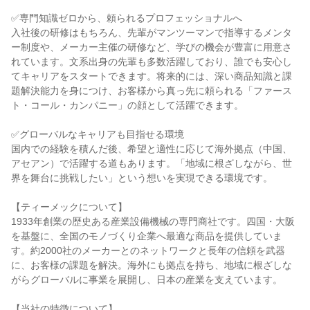
✅専門知識ゼロから、頼られるプロフェッショナルへ
入社後の研修はもちろん、先輩がマンツーマンで指導するメンタ
ー制度や、メーカー主催の研修など、学びの機会が豊富に用意さ
れています。文系出身の先輩も多数活躍しており、誰でも安心し
てキャリアをスタートできます。将来的には、深い商品知識と課
題解決能力を身につけ、お客様から真っ先に頼られる「ファース
ト・コール・カンパニー」の顔として活躍できます。
✅グローバルなキャリアも目指せる環境
国内での経験を積んだ後、希望と適性に応じて海外拠点（中国、
アセアン）で活躍する道もあります。「地域に根ざしながら、世
界を舞台に挑戦したい」という想いを実現できる環境です。
【ティーメックについて】
1933年創業の歴史ある産業設備機械の専門商社です。四国・大阪
を基盤に、全国のモノづくり企業へ最適な商品を提供していま
す。約2000社のメーカーとのネットワークと長年の信頼を武器
に、お客様の課題を解決。海外にも拠点を持ち、地域に根ざしな
がらグローバルに事業を展開し、日本の産業を支えています。
【当社の特徴について】