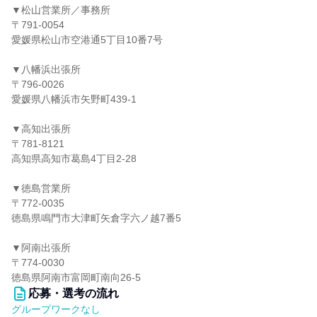
▼松山営業所／事務所
〒791-0054
愛媛県松山市空港通5丁目10番7号
▼八幡浜出張所
〒796-0026
愛媛県八幡浜市矢野町439-1
▼高知出張所
〒781-8121
高知県高知市葛島4丁目2-28
▼徳島営業所
〒772-0035
徳島県鳴門市大津町矢倉字六ノ越7番5
▼阿南出張所
〒774-0030
徳島県阿南市富岡町南向26-5
応募・選考の流れ
グループワークなし