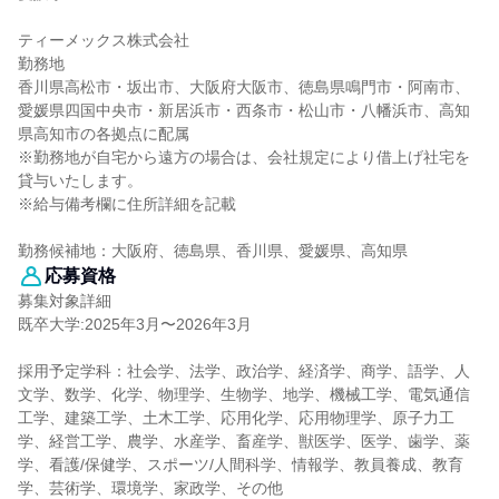
ティーメックス株式会社
勤務地
香川県高松市・坂出市、大阪府大阪市、徳島県鳴門市・阿南市、
愛媛県四国中央市・新居浜市・西条市・松山市・八幡浜市、高知
県高知市の各拠点に配属
※勤務地が自宅から遠方の場合は、会社規定により借上げ社宅を
貸与いたします。
※給与備考欄に住所詳細を記載
勤務候補地：大阪府、徳島県、香川県、愛媛県、高知県
応募資格
募集対象詳細
既卒大学:2025年3月〜2026年3月
採用予定学科：社会学、法学、政治学、経済学、商学、語学、人
文学、数学、化学、物理学、生物学、地学、機械工学、電気通信
工学、建築工学、土木工学、応用化学、応用物理学、原子力工
学、経営工学、農学、水産学、畜産学、獣医学、医学、歯学、薬
学、看護/保健学、スポーツ/人間科学、情報学、教員養成、教育
学、芸術学、環境学、家政学、その他