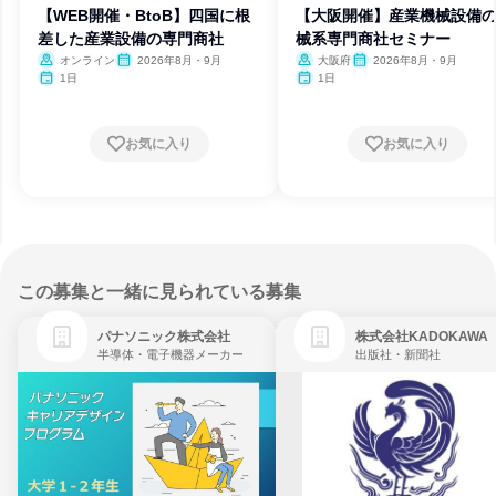
【WEB開催・BtoB】四国に根
【大阪開催】産業機械設備
差した産業設備の専門商社
械系専門商社セミナー
オンライン
2026年8月・9月
大阪府
2026年8月・9月
1日
1日
お気に入り
お気に入り
この募集と一緒に見られている募集
パナソニック株式会社
株式会社KADOKAWA
半導体・電子機器メーカー
出版社・新聞社