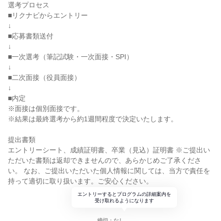
選考プロセス
■リクナビからエントリー
↓
■応募書類送付
↓
■一次選考（筆記試験・一次面接・SPI）
↓
■二次面接（役員面接）
↓
■内定
※面接は個別面接です。
※結果は最終選考から約1週間程度で決定いたします。
提出書類
エントリーシート、成績証明書、卒業（見込）証明書 ※ご提出い
ただいた書類は返却できませんので、あらかじめご了承くださ
い。 なお、ご提出いただいた個人情報に関しては、当方で責任を
持って適切に取り扱います。ご安心ください。
エントリーするとプログラムの詳細案内を
受け取れるようになります
締切：なし