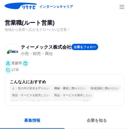
インターン
キャリア
＆
営業職(ルート営業)
地域から世界へ広がるグローバルな営業！
ティーメックス株式会社
企業をフォロー
小売・卸売・商社
愛媛県
27卒
こんな人におすすめ
人・世の中の安全を守りたい
機械・機器に携わりたい
地域貢献に携わりたい
商品・サービスを販売したい
商品・サービスを製作したい
情熱を持って仕事に取り組む
コミュニケーションが活発
常に新しいものに挑戦
グローバル志向が強い
チームワークを重視
募集情報
企業を知る