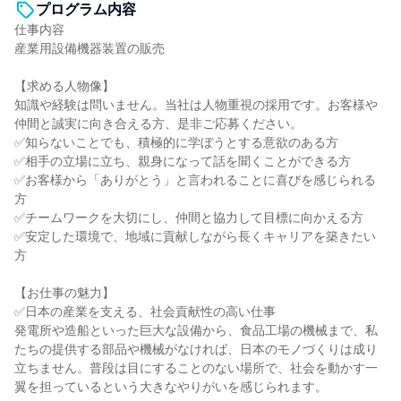
プログラム内容
仕事内容
産業用設備機器装置の販売
【求める人物像】
知識や経験は問いません。当社は人物重視の採用です。お客様や
仲間と誠実に向き合える方、是非ご応募ください。
✅知らないことでも、積極的に学ぼうとする意欲のある方
✅相手の立場に立ち、親身になって話を聞くことができる方
✅お客様から「ありがとう」と言われることに喜びを感じられる
方
✅チームワークを大切にし、仲間と協力して目標に向かえる方
✅安定した環境で、地域に貢献しながら長くキャリアを築きたい
方
【お仕事の魅力】
✅日本の産業を支える、社会貢献性の高い仕事
発電所や造船といった巨大な設備から、食品工場の機械まで、私
たちの提供する部品や機械がなければ、日本のモノづくりは成り
立ちません。普段は目にすることのない場所で、社会を動かす一
翼を担っているという大きなやりがいを感じられます。