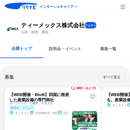
インターン
キャリア
＆
ティーメックス株式会社
フォロー
小売・卸売・商社
企業トップ
説明会・イベント
募集一覧
募集
すべて見る
締切：あと7日
【WEB開催・BtoB】四国に根差
【WEB開催
した産業設備の専門商社
る。産業設
モノづくりの「心臓部」を支える
オンライン
説明会・イベント
オンライン
2026年8月・9月
1日