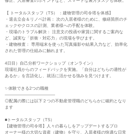
修正、入居審査のポイントなど、スマートな裏方タスクも体験。
【 トータルスタッフ（TS） ：建物管理の司令塔を体感】
・退去立会＆リノベ計画： 次の入居者様のために、修繕箇所のチ
ェックやクロスの計測、業者様への手配を体験。
・現場のトラブル解決： 注意文の投函や家賃に関するご案内な
ど、誠実な「折衝・対応力」の現場を学びます。
・建物検査： 専用端末を使った写真撮影や結果入力など、効率化
された管理の仕組みに触れます。
4日目）自己分析ワークショップ（オンライン）
現場社員からのフィードバックを実施。「自分はどちらの適性が
あるか」を言語化し、就活に活かせる強みを見つけます。
✨体験できる2つの職種
――――――――――――
◎配属の際には以下２つの不動産管理職のどちらかに確約となり
ます
■トータルスタッフ（TS）
【建物管理の司令塔】人々の暮らしをアップデートするプロ
オーナー様の大切な資産（建物）を守り、入居者様の快適な日常