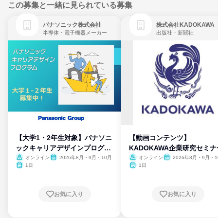
この募集と一緒に見られている募集
パナソニック株式会社
株式会社KADOKAWA
半導体・電子機器メーカー
出版社・新聞社
【大学1・2年生対象】パナソニ
【動画コンテンツ】
ックキャリアデザインプログラ
KADOKAWA企業研究セミナ
ム
オンライン
2026年8月・9月・10月
オンライン
2026年8月・9月・1
月・11月・12月
1日
1日
お気に入り
お気に入り