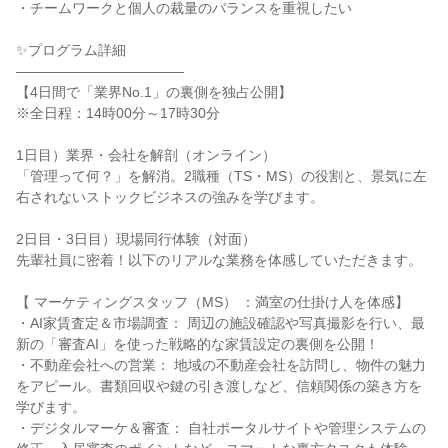
・チームワークと個人の裁量のバランスを重視したい
✨プログラム詳細
――――――――――――
【4日間で「業界No.1」の裏側を独占公開】
※全日程：14時00分～17時30分
1日目）業界・会社を解剖（オンライン）
「管理って何？」を解消。2職種（TS・MS）の役割と、景気に左
右されないストックビジネスの強みを学びます。
2日目・3日目）現場同行体験（対面）
先輩社員に密着！以下のリアルな業務を体感していただきます。
【 マーケティングスタッフ（MS） ：満室の仕掛け人を体感】
・AI家賃査定＆市場調査： 周辺の施設確認や写真撮影を行い、最
新の「審査AI」を使った戦略的な家賃設定の裏側を公開！
・不動産会社への営業： 地域の不動産会社を訪問し、物件の魅力
をアピール。書類回収や鍵の引き渡しなど、信頼関係の築き方を
学びます。
・デジタルマーケ＆審査： 自社ポータルサイトや管理システムの