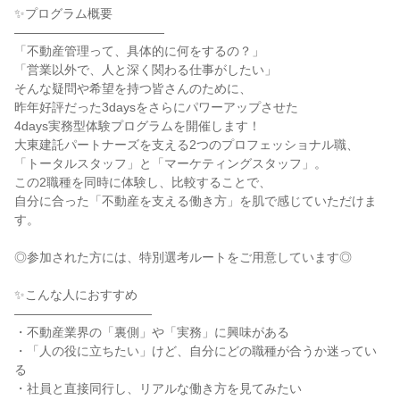
✨プログラム概要
――――――――――――
「不動産管理って、具体的に何をするの？」
「営業以外で、人と深く関わる仕事がしたい」
そんな疑問や希望を持つ皆さんのために、
昨年好評だった3daysをさらにパワーアップさせた
4days実務型体験プログラムを開催します！
大東建託パートナーズを支える2つのプロフェッショナル職、
「トータルスタッフ」と「マーケティングスタッフ」。
この2職種を同時に体験し、比較することで、
自分に合った「不動産を支える働き方」を肌で感じていただけま
す。
◎参加された方には、特別選考ルートをご用意しています◎
✨こんな人におすすめ
―――――――――――
・不動産業界の「裏側」や「実務」に興味がある
・「人の役に立ちたい」けど、自分にどの職種が合うか迷ってい
る
・社員と直接同行し、リアルな働き方を見てみたい