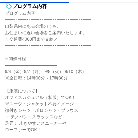
プログラム内容
プログラム内容
━━･･━━･･━━･･━━･･━━･･━━･･━━
山梨県内にある会場のうち、
お住まいに近い会場をご案内いたします。
＼交通費4000円まで支給／
━━･･━━･･━━･･━━･･━━･･━━･･━━
✨開催日程
――――――――――――
9/4（金）9/7（月） 9/8（火） 9/10（木）
※全日程：14時00分～17時30分
【服装について】
オフィスカジュアル（私服）でOK！
※スーツ・ジャケット不要イメージ：
襟付きシャツ・ポロシャツ・ブラウス
＋ チノパン・スラックスなど
足元： 歩きやすいスニーカーや
ローファーでOK！