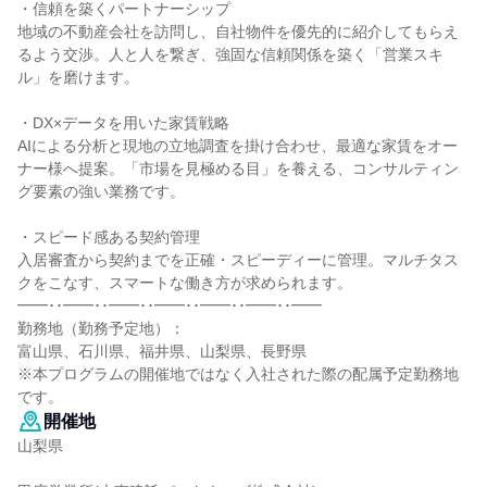
・信頼を築くパートナーシップ
地域の不動産会社を訪問し、自社物件を優先的に紹介してもらえ
るよう交渉。人と人を繋ぎ、強固な信頼関係を築く「営業スキ
ル」を磨けます。
・DX×データを用いた家賃戦略
AIによる分析と現地の立地調査を掛け合わせ、最適な家賃をオー
ナー様へ提案。「市場を見極める目」を養える、コンサルティン
グ要素の強い業務です。
・スピード感ある契約管理
入居審査から契約までを正確・スピーディーに管理。マルチタス
クをこなす、スマートな働き方が求められます。
━━･･━━･･━━･･━━･･━━･･━━･･━━
勤務地（勤務予定地）：
富山県、石川県、福井県、山梨県、長野県
※本プログラムの開催地ではなく入社された際の配属予定勤務地
です。
開催地
山梨県