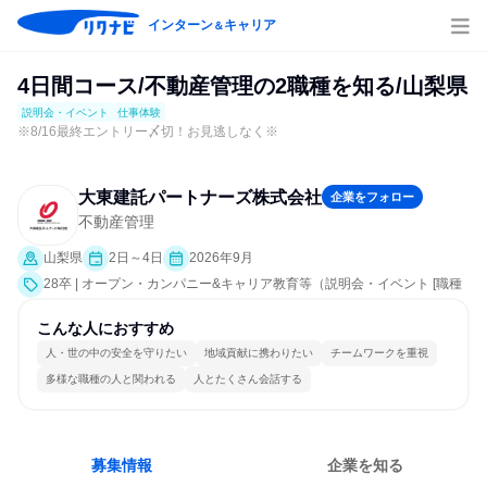
インターン
キャリア
＆
4日間コース/不動産管理の2職種を知る/山梨県
説明会・イベント
仕事体験
※8/16最終エントリー〆切！お見逃しなく※
大東建託パートナーズ株式会社
企業をフォロー
不動産管理
山梨県
2日～4日
2026年9月
28卒 | オープン・カンパニー&キャリア教育等（説明会・イベント [職種
研究、職場見学会、会社説明会、業界研究]、仕事体験）
こんな人におすすめ
人・世の中の安全を守りたい
地域貢献に携わりたい
チームワークを重視
多様な職種の人と関われる
人とたくさん会話する
募集情報
企業を知る