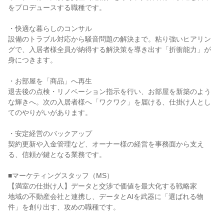
をプロデュースする職種です。
・快適な暮らしのコンサル
設備のトラブル対応から騒音問題の解決まで。粘り強いヒアリン
グで、入居者様全員が納得する解決策を導き出す「折衝能力」が
身につきます。
・お部屋を「商品」へ再生
退去後の点検・リノベーション指示を行い、お部屋を新築のよう
な輝きへ。次の入居者様へ「ワクワク」を届ける、仕掛け人とし
てのやりがいがあります。
・安定経営のバックアップ
契約更新や入金管理など、オーナー様の経営を事務面から支え
る、信頼が鍵となる業務です。
■マーケティングスタッフ（MS）
【満室の仕掛け人】データと交渉で価値を最大化する戦略家
地域の不動産会社と連携し、データとAIを武器に「選ばれる物
件」を創り出す、攻めの職種です。