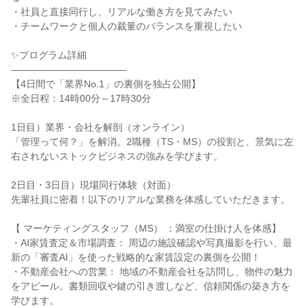
・社員と直接同行し、リアルな働き方を見てみたい
・チームワークと個人の裁量のバランスを重視したい
✨プログラム詳細
――――――――――――
【4日間で「業界No.1」の裏側を独占公開】
※全日程：14時00分～17時30分
1日目）業界・会社を解剖（オンライン）
「管理って何？」を解消。2職種（TS・MS）の役割と、景気に左
右されないストックビジネスの強みを学びます。
2日目・3日目）現場同行体験（対面）
先輩社員に密着！以下のリアルな業務を体感していただきます。
【 マーケティングスタッフ（MS） ：満室の仕掛け人を体感】
・AI家賃査定＆市場調査： 周辺の施設確認や写真撮影を行い、最
新の「審査AI」を使った戦略的な家賃設定の裏側を公開！
・不動産会社への営業： 地域の不動産会社を訪問し、物件の魅力
をアピール。書類回収や鍵の引き渡しなど、信頼関係の築き方を
学びます。