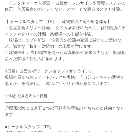
・デジタルマーケ＆審査： 自社ポータルサイトや管理システムの
修正、入居審査のポイントなど、スマートな裏方タスクも体験。
【 トータルスタッフ（TS） ：建物管理の司令塔を体感】
・退去立会＆リノベ計画： 次の入居者様のために、修繕箇所のチ
ェックやクロスの計測、業者様への手配を体験。
・現場のトラブル解決： 注意文の投函や家賃に関するご案内な
ど、誠実な「折衝・対応力」の現場を学びます。
・建物検査： 専用端末を使った写真撮影や結果入力など、効率化
された管理の仕組みに触れます。
4日目）自己分析ワークショップ（オンライン）
現場社員からのフィードバックを実施。「自分はどちらの適性が
あるか」を言語化し、就活に活かせる強みを見つけます。
✨体験できる2つの職種
――――――――――――
◎配属の際には以下２つの不動産管理職のどちらかに確約となり
ます
■トータルスタッフ（TS）