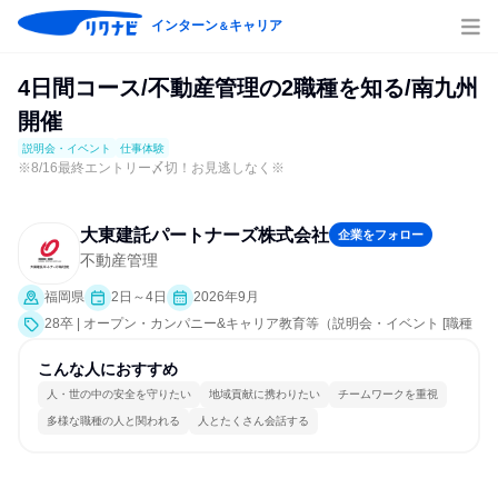
インターン
キャリア
＆
4日間コース/不動産管理の2職種を知る/南九州
開催
説明会・イベント
仕事体験
※8/16最終エントリー〆切！お見逃しなく※
大東建託パートナーズ株式会社
企業をフォロー
不動産管理
福岡県
2日～4日
2026年9月
28卒 | オープン・カンパニー&キャリア教育等（説明会・イベント [職種
研究、職場見学会、会社説明会、業界研究]、仕事体験）
こんな人におすすめ
人・世の中の安全を守りたい
地域貢献に携わりたい
チームワークを重視
多様な職種の人と関われる
人とたくさん会話する