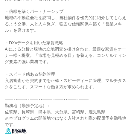
・信頼を築くパートナーシップ
地域の不動産会社を訪問し、自社物件を優先的に紹介してもらえ
るよう交渉。人と人を繋ぎ、強固な信頼関係を築く「営業スキ
ル」を磨けます。
・DX×データを用いた家賃戦略
AIによる分析と現地の立地調査を掛け合わせ、最適な家賃をオー
ナー様へ提案。「市場を見極める目」を養える、コンサルティン
グ要素の強い業務です。
・スピード感ある契約管理
入居審査から契約までを正確・スピーディーに管理。マルチタス
クをこなす、スマートな働き方が求められます。
━━･･━━･･━━･･━━･･━━･･━━･･━━
勤務地（勤務予定地）：
佐賀県、長崎県、熊本県、大分県、宮崎県、鹿児島県
※本プログラムの開催地ではなく入社された際の配属予定勤務地
です。
開催地