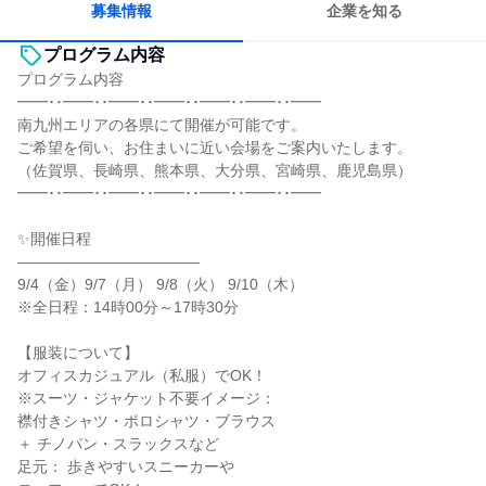
募集情報
企業を知る
プログラム内容
プログラム内容
━━･･━━･･━━･･━━･･━━･･━━･･━━
南九州エリアの各県にて開催が可能です。
ご希望を伺い、お住まいに近い会場をご案内いたします。
（佐賀県、長崎県、熊本県、大分県、宮崎県、鹿児島県）
━━･･━━･･━━･･━━･･━━･･━━･･━━
✨開催日程
――――――――――――
9/4（金）9/7（月） 9/8（火） 9/10（木）
※全日程：14時00分～17時30分
【服装について】
オフィスカジュアル（私服）でOK！
※スーツ・ジャケット不要イメージ：
襟付きシャツ・ポロシャツ・ブラウス
＋ チノパン・スラックスなど
足元： 歩きやすいスニーカーや