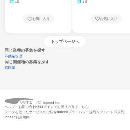
月・11月・12月
1日
1日
お気に入り
お気に入り
トップページへ
同じ業種の募集を探す
不動産管理
同じ開催地の募集を探す
福岡県
エントリーするとプログラムの詳細案内を
ヘルプ・お問い合わせ
ログインでお困りの方はこちら
受け取れるようになります
データを使ったサービスのご紹介
Indeedプライバシー規約
リクルートID規約
Indeed利用規約
締切：2026年8月16日
エントリー画面へ