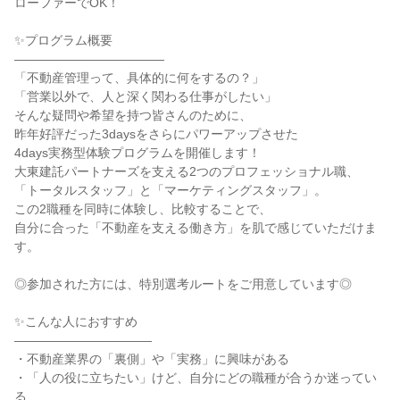
ローファーでOK！
✨プログラム概要
――――――――――――
「不動産管理って、具体的に何をするの？」
「営業以外で、人と深く関わる仕事がしたい」
そんな疑問や希望を持つ皆さんのために、
昨年好評だった3daysをさらにパワーアップさせた
4days実務型体験プログラムを開催します！
大東建託パートナーズを支える2つのプロフェッショナル職、
「トータルスタッフ」と「マーケティングスタッフ」。
この2職種を同時に体験し、比較することで、
自分に合った「不動産を支える働き方」を肌で感じていただけま
す。
◎参加された方には、特別選考ルートをご用意しています◎
✨こんな人におすすめ
―――――――――――
・不動産業界の「裏側」や「実務」に興味がある
・「人の役に立ちたい」けど、自分にどの職種が合うか迷ってい
る