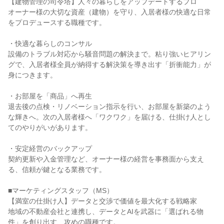
【建物管理の司令塔】人々の暮らしをアップデートするプロ
オーナー様の大切な資産（建物）を守り、入居者様の快適な日常
をプロデュースする職種です。
・快適な暮らしのコンサル
設備のトラブル対応から騒音問題の解決まで。粘り強いヒアリン
グで、入居者様全員が納得する解決策を導き出す「折衝能力」が
身につきます。
・お部屋を「商品」へ再生
退去後の点検・リノベーション指示を行い、お部屋を新築のよう
な輝きへ。次の入居者様へ「ワクワク」を届ける、仕掛け人とし
てのやりがいがあります。
・安定経営のバックアップ
契約更新や入金管理など、オーナー様の経営を事務面から支え
る、信頼が鍵となる業務です。
■マーケティングスタッフ（MS）
【満室の仕掛け人】データと交渉で価値を最大化する戦略家
地域の不動産会社と連携し、データとAIを武器に「選ばれる物
件」を創り出す、攻めの職種です。