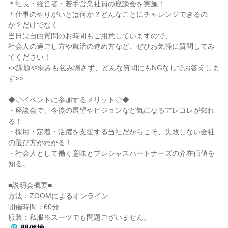
＊社長・経営者・若手営業社員の座談会を実施！
＊仕事のやりがいとは何か？どんなことにチャレンジできるの
か？だけでなく
当日は自由質問のお時間もご用意していますので、
社会人の過ごし方や就活の進め方など、ぜひお気軽に質問してみ
てください！
<<課題や弱みも包み隠さず、どんな質問にもNGなしでお答えしま
す>>
◆◇イベントに参加するメリット◇◆
・座談会で、今後の展望やビジョンなど気になるアレコレが知れ
る！
・採用・定着・活躍を支援する当社だからこそ、失敗しない会社
の選び方がわかる！
・社会人として働く意味とプレシャスパートナーズの介在価値を
知る。
■説明会概要■
方法：ZOOMによるオンライン
開催時間：60分
服装：私服※スーツでも問題ございません。