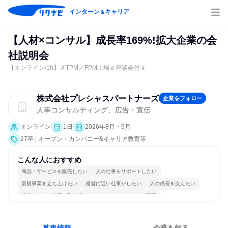
インターン
キャリア
＆
【人材×コンサル】成長率169%!拡大企業の会
社説明会
【オンライン/1h】＃TPM／FPM上場＃座談会付＃
株式会社プレシャスパートナーズ
企業をフォロー
人事コンサルティング、広告・宣伝
オンライン
1日
2026年8月・9月
27卒 | オープン・カンパニー&キャリア教育等
こんな人におすすめ
商品・サービスを販売したい
人の仕事をサポートしたい
新規事業を立ち上げたい
経営に近い仕事がしたい
人の成長を支えたい
情熱を持って仕事に取り組む
コミュニケーションが活発
明確な目標を追いかける
若手が裁量を持てる環境
人とたくさん会話する