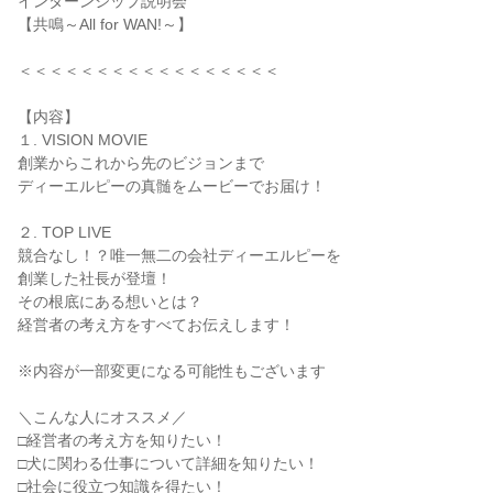
インターンシップ説明会
【共鳴～All for WAN!～】
＜＜＜＜＜＜＜＜＜＜＜＜＜＜＜＜＜
【内容】
１. VISION MOVIE
創業からこれから先のビジョンまで
ディーエルピーの真髄をムービーでお届け！
２. TOP LIVE
競合なし！？唯一無二の会社ディーエルピーを
創業した社長が登壇！
その根底にある想いとは？
経営者の考え方をすべてお伝えします！
※内容が一部変更になる可能性もございます
＼こんな人にオススメ／
□経営者の考え方を知りたい！
□犬に関わる仕事について詳細を知りたい！
□社会に役立つ知識を得たい！