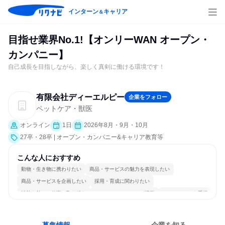
インターン
キャリア
＆
目指せ業界No.1!【オンリーWAN オープン・
カンパニー】
自己成長を目指しながら、楽しく真剣に働ける環境です！
有限会社ディーエルピー
企業をフォロー
ペットケア・獣医
オンライン
1日
2026年8月・9月・10月
27卒・28卒 | オープン・カンパニー&キャリア教育等
こんな人におすすめ
動物・生き物に携わりたい
商品・サービスの魅力を表現したい
商品・サービスを企画したい
採用・育成に関わりたい
情熱を持って仕事に取り組む
コミュニケーションが活発
チームワークを重視
女性が働きやすい環境で働ける
若手が裁量を持てる環境
人とたくさん会話する