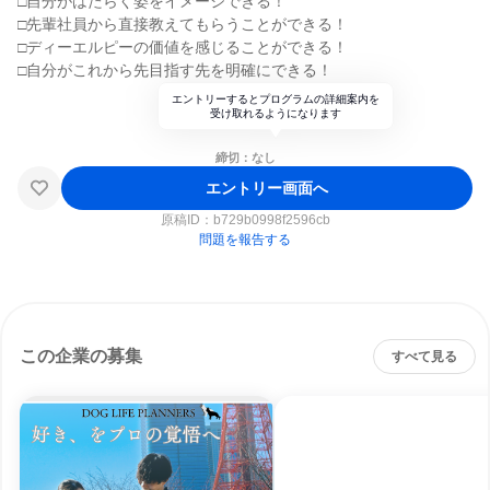
□自分がはたらく姿をイメージできる！
□先輩社員から直接教えてもらうことができる！
□ディーエルピーの価値を感じることができる！
□自分がこれから先目指す先を明確にできる！
エントリーするとプログラムの詳細案内を
受け取れるようになります
締切：なし
エントリー画面へ
原稿ID：
b729b0998f2596cb
問題を報告する
この企業の募集
すべて見る