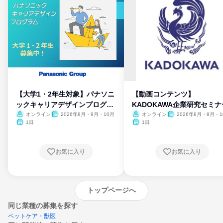
【大学1・2年生対象】パナソニ
【動画コンテンツ】
ックキャリアデザインプログラ
KADOKAWA企業研究セミナ
ム
オンライン
2026年8月・9月・10月
オンライン
2026年8月・9月・1
月・11月・12月
1日
1日
お気に入り
お気に入り
トップページへ
同じ業種の募集を探す
ペットケア・獣医