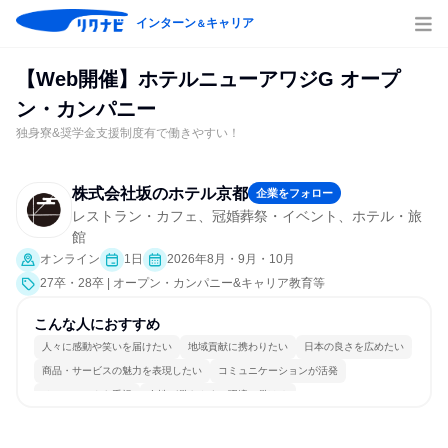
インターン
キャリア
＆
【Web開催】ホテルニューアワジG オープ
ン・カンパニー
独身寮&奨学金支援制度有で働きやすい！
株式会社坂のホテル京都
企業をフォロー
レストラン・カフェ、冠婚葬祭・イベント、ホテル・旅
館
オンライン
1日
2026年8月・9月・10月
27卒・28卒 | オープン・カンパニー&キャリア教育等
こんな人におすすめ
人々に感動や笑いを届けたい
地域貢献に携わりたい
日本の良さを広めたい
商品・サービスの魅力を表現したい
コミュニケーションが活発
チームワークを重視
女性が働きやすい環境で働ける
日常的に外国語を使用する
若手が裁量を持てる環境
人とたくさん会話する