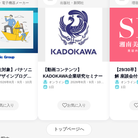
・電子機器メーカー
出版社・新聞社
生対象】パナソニ
【動画コンテンツ】
【29/30
デザインプログラ
KADOKAWA企業研究セミナー
解 座談会
2026年8月・9月・10月
オンライン
2026年8月・9月・10
オンライン
月・11月・12月
1日
1日
気に入り
お気に入り
トップページへ