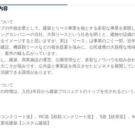
内容
について
ープの中核企業として、建築とリース事業を核とする多彩な事業を展開
ィングカンパニーの当社。大和リースという社名を聞くと、建物や設備
社をイメージすると思いますが、実は「リース」は事業のごく一部。近
場建設、機器類リースなどの複合提案を強みに、公民連携の大規模な地
り、案件の幅も広がっています。
用し、建築、商業施設の運営、公園管理など、多彩なノウハウを組み合
合力こそが強みです。公共益と事業益を両立させたビジネスを展開して
て活躍できる環境があります。
について
事の特徴は、入社1年目から建築プロジェクトのトップを任されるという
骨コンクリート造】、RC造【鉄筋コンクリート造】、S造【鉄骨造】、
工業化建築【システム建築】