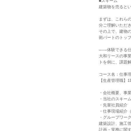
■スキーム
建築物を売ると
まずは、これら
分ご理解いただ
その上で、建物
術パートのトッ
――体験できる
大和リースの事
トを例に、課題
コース名：仕事
【生産管理職】1
・会社概要、事
・当社のスキー
・先輩社員紹介
・仕事現場紹介
・グループワー
建築設計、施工
計画・実務に関