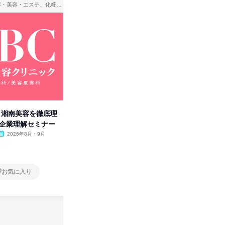
理容・美容・エステ、化粧品・理美容用品小売、医療・病院
アパレル・繊維・スポーツメーカー、製造・メーカー、ゲーム制作・販売
卒】湘南美容を徹底理
人事の心を動かす「自己表現」
先着順・
付企業理解セミナー
の極意/選考官の本音を動画で公
合職|会
開
2026年8月・9月
オンライン
2026年8月・9月・10
オンラ
月・11月・12月
1日
1日
お気に入り
お気に入り