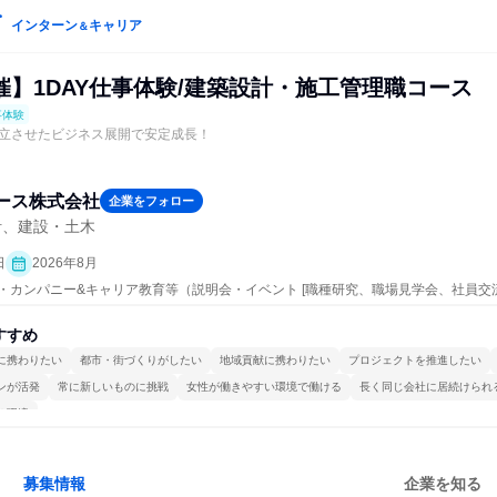
インターン
キャリア
＆
催】1DAY仕事体験/建築設計・施工管理職コース
事体験
立させたビジネス展開で安定成長！
ース株式会社
企業をフォロー
計、建設・土木
日
2026年8月
ープン・カンパニー&キャリア教育等（説明会・イベント [職種研究、職場見学会、社員
事体験）
すすめ
に携わりたい
都市・街づくりがしたい
地域貢献に携わりたい
プロジェクトを推進したい
ンが活発
常に新しいものに挑戦
女性が働きやすい環境で働ける
長く同じ会社に居続けられ
る環境
募集情報
企業を知る