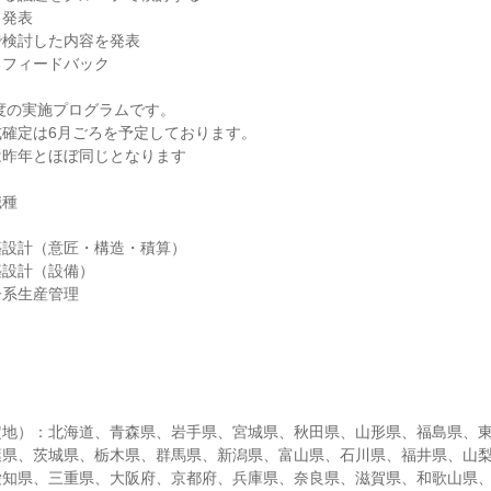
・発表
で検討した内容を発表
るフィードバック
年度の実施プログラムです。
式確定は6月ごろを予定しております。
は昨年とほぼ同じとなります
職種
築設計（意匠・構造・積算）
築設計（設備）
子系生産管理
定地）：北海道、青森県、岩手県、宮城県、秋田県、山形県、福島県、
葉県、茨城県、栃木県、群馬県、新潟県、富山県、石川県、福井県、山
愛知県、三重県、大阪府、京都府、兵庫県、奈良県、滋賀県、和歌山県