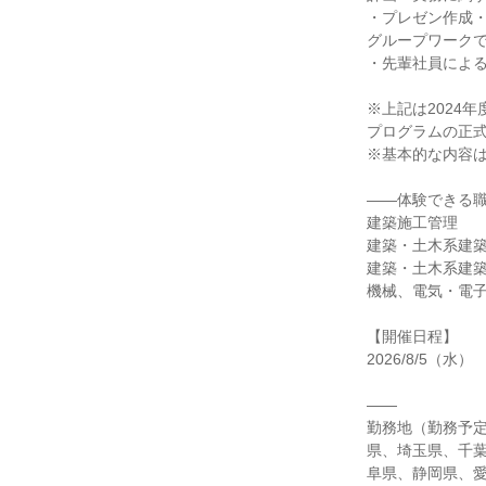
・プレゼン作成
グループワーク
・先輩社員によ
※上記は2024
プログラムの正
※基本的な内容
――体験できる
建築施工管理
建築・土木系建
建築・土木系建
機械、電気・電
【開催日程】
2026/8/5（水）
――
勤務地（勤務予
県、埼玉県、千
阜県、静岡県、