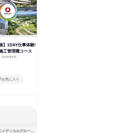
】1DAY仕事体験/
【大阪開催】1DAY仕事体験/建
【広島開
施工管理職コース
築設計・施工管理職コース
築設計・
2026年8月
大阪府
2026年8月
広島県
1日
1日
お気に入り
お気に入り
SBCメディカルグループ株式会社
株式会社バンダイ