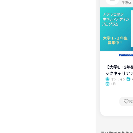
半導体
【大学1・2年
ックキャリア
ム
オンライン
1日
お