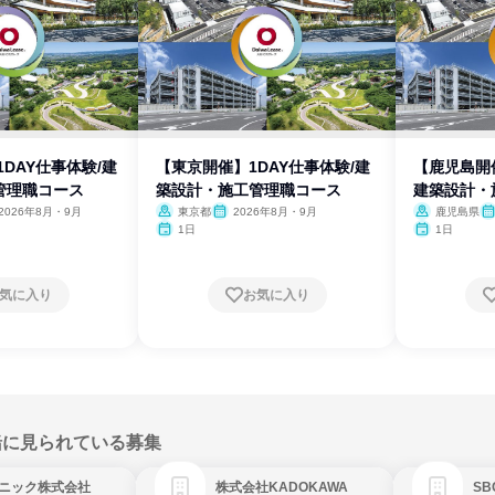
1DAY仕事体験/建
【東京開催】1DAY仕事体験/建
【鹿児島開催
管理職コース
築設計・施工管理職コース
建築設計・
2026年8月・9月
東京都
2026年8月・9月
鹿児島県
1日
1日
気に入り
お気に入り
緒に見られている募集
ニック株式会社
株式会社KADOKAWA