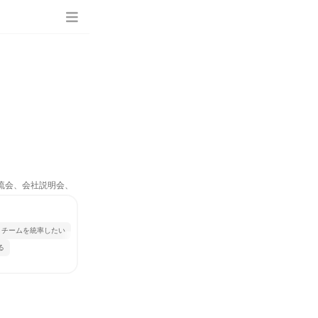
交流会、会社説明会、
チームを統率したい
る