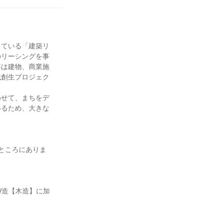
している「建築リ
のリーシングを事
年は建物、商業施
域創生プロジェク
わせて、まちをデ
いるため、大きな
ところにありま
W造【木造】に加