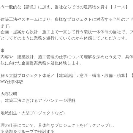
いう一般的な【請負】に加え、当社ならではの建築物を貸す【リース】
の建築工法やスキームにより、多様なプロジェクトに対応する当社のア
きます。
の企画・提案から設計、施工まで一貫して行う製販一体体制の当社で、
プとしてどのように業務を遂行していくのかを体感していただきます。
仕事
業内容や、建築設計、施工管理の仕事について理解を深めたうえで、具
解決に向けた企画提案業務を疑似体験します。
理解＆大型プロジェクト体感／【建築設計：意匠・構造・設備・積算】
DAY仕事体験
業内容説明
ム、建築工法におけるアドバンテージ理解
（地域創生・大型プロジェクトなど）
ク
管理の仕事について、具体的なプロジェクトをピックアップし、
する議題をグループで検討する