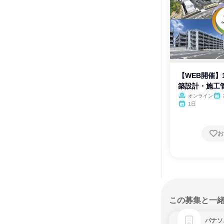
【WEB開催】
築設計・施工
オンライン
1日
お
この募集と一
パナソ