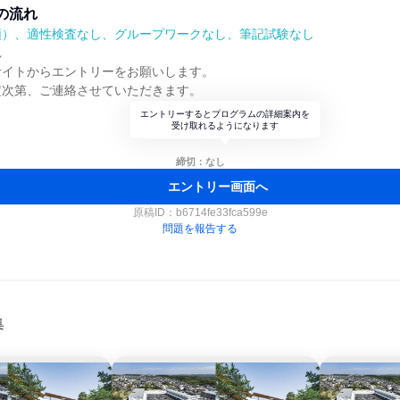
の流れ
順）、適性検査なし、グループワークなし、筆記試験なし
れ
サイトからエントリーをお願いします。
定次第、ご連絡させていただきます。
エントリーするとプログラムの詳細案内を
受け取れるようになります
締切：なし
エントリー画面へ
原稿ID：
b6714fe33fca599e
問題を報告する
集