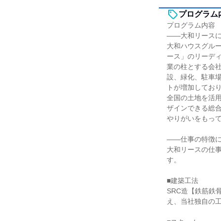
プログラム
プログラム内容
――大和リース
大和ハウスグル
ース」のリーデ
業の柱とする会
設、緑化、駐車
トが増加してお
全国の土地を活
ザインできる総
やりがいをもっ
――仕事の特徴
大和リースの仕
す。
■建築工法
SRC造【鉄筋鉄
え、当社独自の