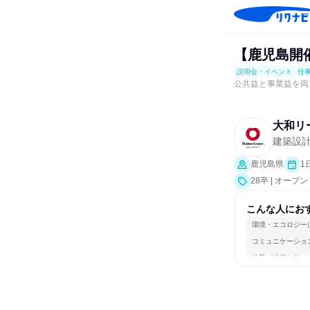
【鹿児島開
説明会・イベント
仕
公共益と事業益を両
大和リ
建築設
鹿児島県
1
28卒 | オ
業界研究]、仕
こんな人にお
環境・エコロジー
コミュニケーショ
若手が裁量を持て