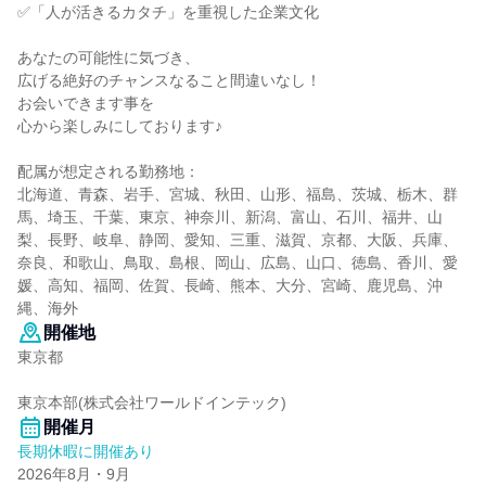
✅「人が活きるカタチ」を重視した企業文化
あなたの可能性に気づき、
広げる絶好のチャンスなること間違いなし！
お会いできます事を
心から楽しみにしております♪
配属が想定される勤務地：
北海道、青森、岩手、宮城、秋田、山形、福島、茨城、栃木、群
馬、埼玉、千葉、東京、神奈川、新潟、富山、石川、福井、山
梨、長野、岐阜、静岡、愛知、三重、滋賀、京都、大阪、兵庫、
奈良、和歌山、鳥取、島根、岡山、広島、山口、徳島、香川、愛
媛、高知、福岡、佐賀、長崎、熊本、大分、宮崎、鹿児島、沖
縄、海外
開催地
東京都
東京本部(株式会社ワールドインテック)
開催月
長期休暇に開催あり
2026年8月・9月