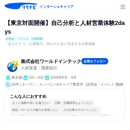
インターン
キャリア
＆
【東京対面開催】自己分析と人材営業体験2da
ys
説明会・イベント
仕事体験
「ありがとう」が原動力。誰かの人生に伴走する仕事体験
株式会社ワールドインテック
企業をフォロー
人材派遣・職業紹介
東京都
2日～4日
2026年8月・9月
28卒 | オープン・カンパニー&キャリア教育等（説明会・イベント [職種
研究、課題解決プログラム、社員交流会、就活サポート、会社説明会、
業界研究]、仕事体験）
こんな人におすすめ
人々に感動や笑いを届けたい
労務・労働環境をよくしたい
商品・サービスの魅力を表現したい
人の仕事をサポートしたい
人の成長を支えたい
コミュニケーションが活発
チームワークを重視
女性が働きやすい環境で働ける
若手が裁量を持てる環境