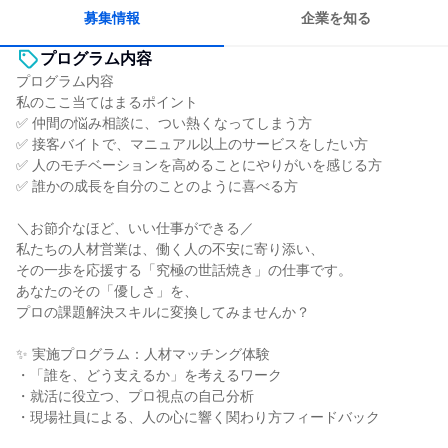
人とたくさん会話する
募集情報
企業を知る
プログラム内容
プログラム内容
私のここ当てはまるポイント
✅ 仲間の悩み相談に、つい熱くなってしまう方
✅ 接客バイトで、マニュアル以上のサービスをしたい方
✅ 人のモチベーションを高めることにやりがいを感じる方
✅ 誰かの成長を自分のことのように喜べる方
＼お節介なほど、いい仕事ができる／
私たちの人材営業は、働く人の不安に寄り添い、
その一歩を応援する「究極の世話焼き」の仕事です。
あなたのその「優しさ」を、
プロの課題解決スキルに変換してみませんか？
✨ 実施プログラム：人材マッチング体験
・「誰を、どう支えるか」を考えるワーク
・就活に役立つ、プロ視点の自己分析
・現場社員による、人の心に響く関わり方フィードバック