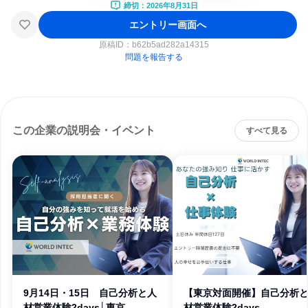
締切：2026年8月31日
エントリー画面へ
原稿ID：
b62b5ad282a14315
問題を報告する
この企業の説明会・イベント
すべて見る
9月14日・15日 自己分析と人
【東京対面開催】自己分析
材営業体験2days│東京
材営業体験2days