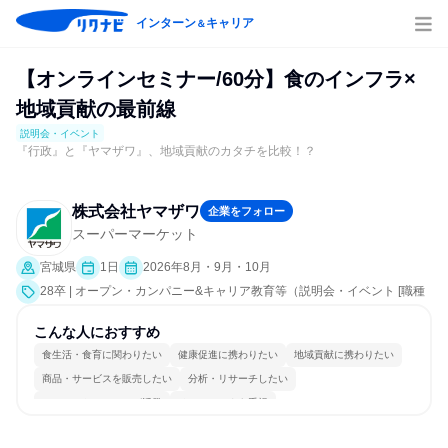
インターン
キャリア
＆
【オンラインセミナー/60分】食のインフラ×
地域貢献の最前線
説明会・イベント
『行政』と『ヤマザワ』、地域貢献のカタチを比較！？
株式会社ヤマザワ
企業をフォロー
スーパーマーケット
宮城県
1日
2026年8月・9月・10月
28卒 | オープン・カンパニー&キャリア教育等（説明会・イベント [職種
研究、社員交流会、就活サポート、会社説明会、業界研究]）
こんな人におすすめ
食生活・食育に関わりたい
健康促進に携わりたい
地域貢献に携わりたい
商品・サービスを販売したい
分析・リサーチしたい
コミュニケーションが活発
チームワークを重視
女性が働きやすい環境で働ける
人とたくさん会話する