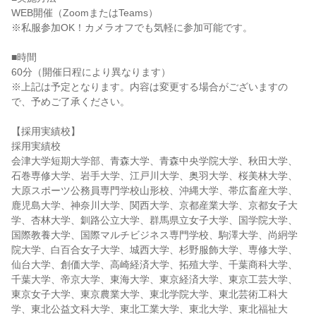
WEB開催（ZoomまたはTeams）
※私服参加OK！カメラオフでも気軽に参加可能です。
■時間
60分（開催日程により異なります）
※上記は予定となります。内容は変更する場合がございますの
で、予めご了承ください。
【採用実績校】
採用実績校
会津大学短期大学部、青森大学、青森中央学院大学、秋田大学、
石巻専修大学、岩手大学、江戸川大学、奥羽大学、桜美林大学、
大原スポーツ公務員専門学校山形校、沖縄大学、帯広畜産大学、
鹿児島大学、神奈川大学、関西大学、京都産業大学、京都女子大
学、杏林大学、釧路公立大学、群馬県立女子大学、国学院大学、
国際教養大学、国際マルチビジネス専門学校、駒澤大学、尚絅学
院大学、白百合女子大学、城西大学、杉野服飾大学、専修大学、
仙台大学、創価大学、高崎経済大学、拓殖大学、千葉商科大学、
千葉大学、帝京大学、東海大学、東京経済大学、東京工芸大学、
東京女子大学、東京農業大学、東北学院大学、東北芸術工科大
学、東北公益文科大学、東北工業大学、東北大学、東北福祉大