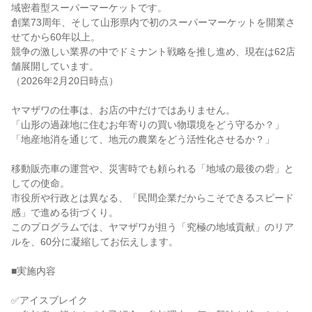
域密着型スーパーマーケットです。
創業73周年、そして山形県内で初のスーパーマーケットを開業さ
せてから60年以上。
競争の激しい業界の中でドミナント戦略を推し進め、現在は62店
舗展開しています。
（2026年2月20日時点）
ヤマザワの仕事は、お店の中だけではありません。
「山形の過疎地に住むお年寄りの買い物環境をどう守るか？」
「地産地消を通じて、地元の農業をどう活性化させるか？」
移動販売車の運営や、災害時でも頼られる「地域の最後の砦」と
しての使命。
市役所や行政とは異なる、「民間企業だからこそできるスピード
感」で進める街づくり。
このプログラムでは、ヤマザワが担う「究極の地域貢献」のリア
ルを、60分に凝縮してお伝えします。
■実施内容
✅アイスブレイク