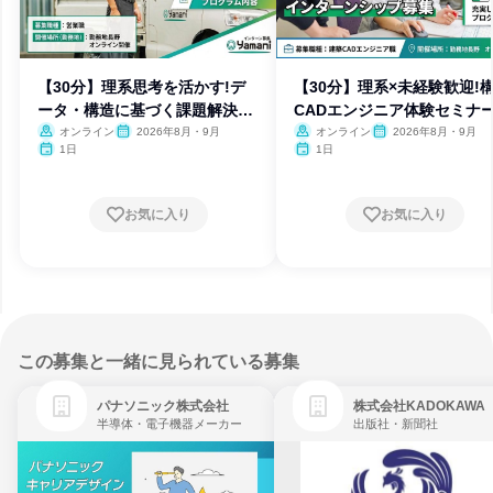
【30分】理系思考を活かす!デ
【30分】理系×未経験歓迎!
ータ・構造に基づく課題解決営
CADエンジニア体験セミナ
業
オンライン
2026年8月・9月
オンライン
2026年8月・9月
1日
1日
お気に入り
お気に入り
この募集と一緒に見られている募集
パナソニック株式会社
株式会社KADOKAWA
半導体・電子機器メーカー
出版社・新聞社