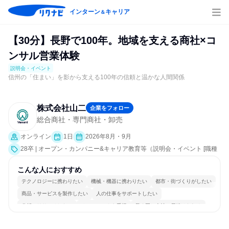
インターン
キャリア
＆
【30分】長野で100年。地域を支える商社×コ
ンサル営業体験
説明会・イベント
信州の「住まい」を影から支える100年の信頼と温かな人間関係
株式会社山二
企業をフォロー
総合商社・専門商社・卸売
オンライン
1日
2026年8月・9月
28卒 | オープン・カンパニー&キャリア教育等（説明会・イベント [職種
研究、会社説明会、業界研究]）
こんな人におすすめ
テクノロジーに携わりたい
機械・機器に携わりたい
都市・街づくりがしたい
商品・サービスを製作したい
人の仕事をサポートしたい
分析・リサーチしたい
チームワークを重視
長く同じ会社に居続けられる
一つの専門分野を極める
目標に追われず働ける