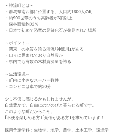
～神流町とは～
・群馬県南西部に位置する、人口約1600人の町
・約900世帯のうち高齢者が6割以上
・森林面積約92％
・日本で初めて恐竜の足跡化石が発見された場所
～ポイント～
・関東一の水質を誇る清流｢神流川｣がある
・山々に囲まれており自然豊か
・県内でも有数の木材資源量を誇る
～生活環境～
・町内に小さなスーパー数件
・コンビニは車で約30分
少し不便に感じるかもしれませんが、
自然豊かで、自由にのびのびと暮らせる町です。
このような町だからこそ、
｢不便を楽しめる方｣｢覚悟がある方｣を求めています！
採用予定学科：生物学、地学、農学、土木工学、環境学