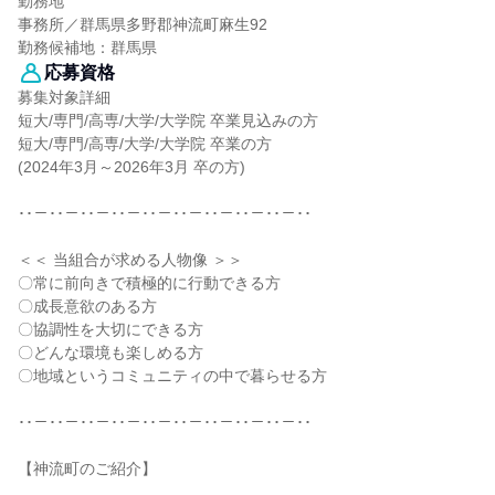
勤務地
事務所／群馬県多野郡神流町麻生92
勤務候補地：群馬県
応募資格
募集対象詳細
短大/専門/高専/大学/大学院 卒業見込みの方
短大/専門/高専/大学/大学院 卒業の方
(2024年3月～2026年3月 卒の方)
･･－･･－･･－･･－･･－･･－･･－･･－･･－･･
＜＜ 当組合が求める人物像 ＞＞
〇常に前向きで積極的に行動できる方
〇成長意欲のある方
〇協調性を大切にできる方
〇どんな環境も楽しめる方
〇地域というコミュニティの中で暮らせる方
･･－･･－･･－･･－･･－･･－･･－･･－･･－･･
【神流町のご紹介】