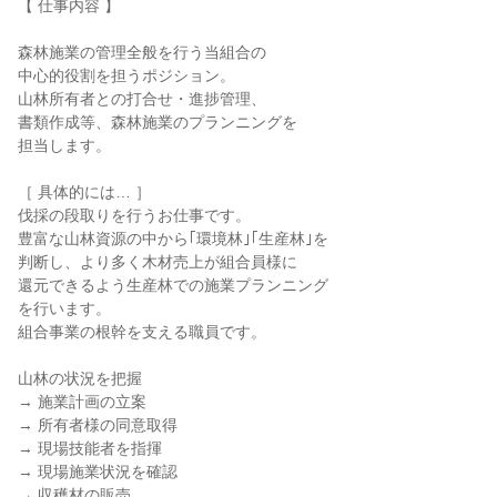
【 仕事内容 】
森林施業の管理全般を行う当組合の
中心的役割を担うポジション。
山林所有者との打合せ・進捗管理、
書類作成等、森林施業のプランニングを
担当します。
［ 具体的には… ］
伐採の段取りを行うお仕事です。
豊富な山林資源の中から｢環境林｣｢生産林｣を
判断し、より多く木材売上が組合員様に
還元できるよう生産林での施業プランニング
を行います。
組合事業の根幹を支える職員です。
山林の状況を把握
→ 施業計画の立案
→ 所有者様の同意取得
→ 現場技能者を指揮
→ 現場施業状況を確認
→ 収穫材の販売