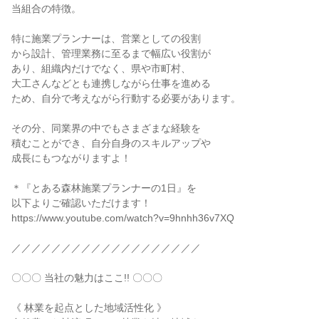
当組合の特徴。
特に施業プランナーは、営業としての役割
から設計、管理業務に至るまで幅広い役割が
あり、組織内だけでなく、県や市町村、
大工さんなどとも連携しながら仕事を進める
ため、自分で考えながら行動する必要があります。
その分、同業界の中でもさまざまな経験を
積むことができ、自分自身のスキルアップや
成長にもつながりますよ！
＊『とある森林施業プランナーの1日』を
以下よりご確認いただけます！
https://www.youtube.com/watch?v=9hnhh36v7XQ
／／／／／／／／／／／／／／／／／／／
〇〇〇 当社の魅力はここ!! 〇〇〇
《 林業を起点とした地域活性化 》