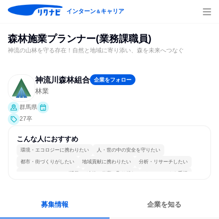
インターン
キャリア
＆
森林施業プランナー(業務課職員)
神流の山林を守る存在！自然と地域に寄り添い、森を未来へつなぐ
神流川森林組合
企業をフォロー
林業
群馬県
27卒
こんな人におすすめ
環境・エコロジーに携わりたい
人・世の中の安全を守りたい
都市・街づくりがしたい
地域貢献に携わりたい
分析・リサーチしたい
コミュニケーションが活発
冷静に仕事に取り組む
チームワークを重視
長く同じ会社に居続けられる
人とたくさん会話する
募集情報
企業を知る