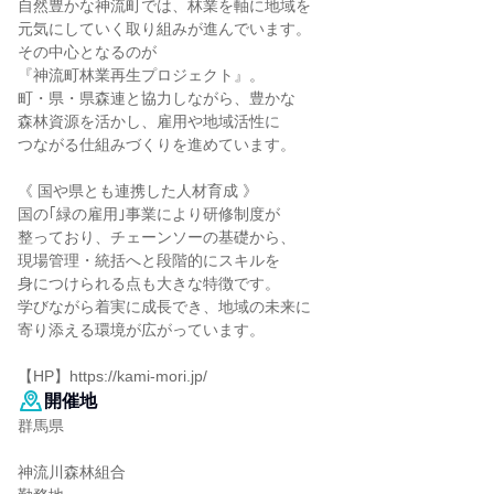
自然豊かな神流町では、林業を軸に地域を
元気にしていく取り組みが進んでいます。
その中心となるのが
『神流町林業再生プロジェクト』。
町・県・県森連と協力しながら、豊かな
森林資源を活かし、雇用や地域活性に
つながる仕組みづくりを進めています。
《 国や県とも連携した人材育成 》
国の｢緑の雇用｣事業により研修制度が
整っており、チェーンソーの基礎から、
現場管理・統括へと段階的にスキルを
身につけられる点も大きな特徴です。
学びながら着実に成長でき、地域の未来に
寄り添える環境が広がっています。
【HP】https://kami-mori.jp/
開催地
群馬県
神流川森林組合