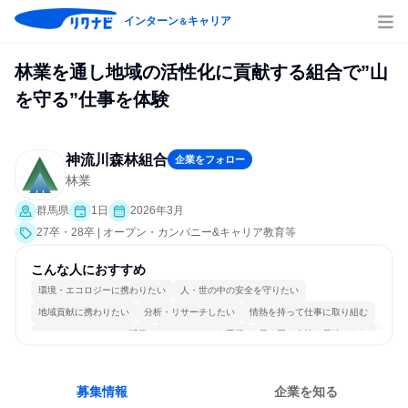
インターン
キャリア
＆
林業を通し地域の活性化に貢献する組合で”山
を守る”仕事を体験
神流川森林組合
企業をフォロー
林業
群馬県
1日
2026年3月
27卒・28卒 | オープン・カンパニー&キャリア教育等
こんな人におすすめ
環境・エコロジーに携わりたい
人・世の中の安全を守りたい
地域貢献に携わりたい
分析・リサーチしたい
情熱を持って仕事に取り組む
コミュニケーションが活発
チームワークを重視
長く同じ会社に居続けられる
一つの専門分野を極める
人とたくさん会話する
募集情報
企業を知る