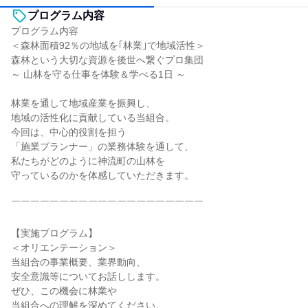
プログラム内容
プログラム内容
＜森林面積92％の地域を｢林業｣で地域活性＞
森林という大切な資源を後世へ繋ぐプロ集団
～ 山林を守る仕事を体験＆学べる1日 ～
林業を通して地域産業を振興し、
地域の活性化に貢献している当組合。
今回は、中心的役割を担う
「施業プランナー」の業務体験を通して、
私たちがどのように神流町の山林を
守っているのかを体感していただきます。
￣￣￣￣￣￣￣￣￣￣￣￣￣￣￣￣￣￣￣￣
【実施プログラム】
＜オリエンテーション＞
当組合の事業概要、業界動向、
安全意識等についてお話しします。
ぜひ、この機会に林業や
当組合への理解を深めてください。