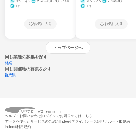
ム
オンライン
2026年8月・9月・10月
オンライン
2026年8月
1日
1日
お気に入り
お気に入り
トップページへ
同じ業種の募集を探す
林業
同じ開催地の募集を探す
群馬県
エントリーするとプログラムの詳細案内を
受け取れるようになります
ヘルプ・お問い合わせ
ログインでお困りの方はこちら
締切：なし
データを使ったサービスのご紹介
Indeedプライバシー規約
リクルートID規約
エントリー画面へ
Indeed利用規約
エントリー締切や開始月を過ぎた後もシステム上はエントリーできますが、エント