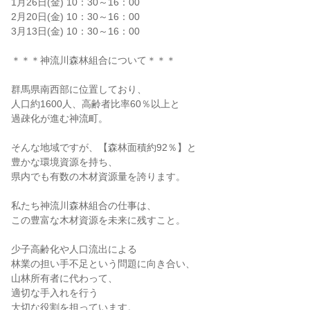
1月26日(金) 10：30～16：00
2月20日(金) 10：30～16：00
3月13日(金) 10：30～16：00
＊＊＊神流川森林組合について＊＊＊
群馬県南西部に位置しており、
人口約1600人、高齢者比率60％以上と
過疎化が進む神流町。
そんな地域ですが、【森林面積約92％】と
豊かな環境資源を持ち、
県内でも有数の木材資源量を誇ります。
私たち神流川森林組合の仕事は、
この豊富な木材資源を未来に残すこと。
少子高齢化や人口流出による
林業の担い手不足という問題に向き合い、
山林所有者に代わって、
適切な手入れを行う
大切な役割を担っています。