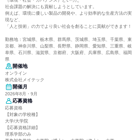
（環境・社会・ガバナンス）といった
社会課題の解決にも貢献しようとしています。
例えば、環境に優しい製品の開発や、より効率的な生産方法の実
現など、
「人と技術」の力でより良い社会を創ることに貢献ができます！
勤務地：宮城県、栃木県、群馬県、茨城県、埼玉県、千葉県、東
京都、神奈川県、山梨県、長野県、静岡県、愛知県、三重県、岐
阜県、石川県、滋賀県、京都府、大阪府、兵庫県、広島県、福岡
県
開催地
オンライン
株式会社メイテック
開催月
2026年8月・9月
応募資格
応募資格
【対象の学校種】
大学/大学院
【応募資格詳細】
理系学部のみ