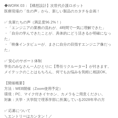
◆WORK 03：【構想設計】次世代介護ロボット
医療現場の「生の声」から、新しい製品のカタチを企画！
✅ 先輩たちの声（満足度96.2%！）
・「エンジニアの業務の流れが、4時間で一気に理解できた」
・「自分の学んできたことが、具体的にどう活きるか明確になっ
た」
・「映像インタビューが、まさに自分の目指すエンジニア像だっ
た」
✅ 安心のサポート体制
学生のみなさん一人ひとりに【専任リクルーター】が付きます。
メイテックのことはもちろん、何でもお悩みを気軽に相談OK。
【開催概要】
方法：WEB開催（Zoom使用予定）
環境：PC、マイク付きイヤホン、カメラをご用意ください。
対象：大学・大学院で理系学部に所属している2028年卒の方
✅ 応募について
＼エントリーはカンタン！／