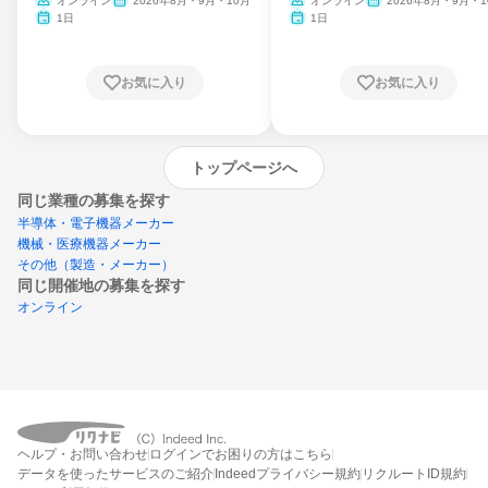
ム
オンライン
2026年8月・9月・10月
オンライン
2026年8月・9月・1
月・11月・12月
1日
1日
お気に入り
お気に入り
トップページへ
同じ業種の募集を探す
半導体・電子機器メーカー
機械・医療機器メーカー
その他（製造・メーカー）
同じ開催地の募集を探す
オンライン
エントリーするとプログラムの詳細案内を
ヘルプ・お問い合わせ
ログインでお困りの方はこちら
受け取れるようになります
データを使ったサービスのご紹介
Indeedプライバシー規約
リクルートID規約