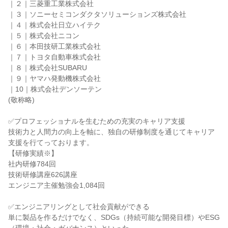
｜２｜三菱重工業株式会社
｜３｜ソニーセミコンダクタソリューションズ株式会社
｜４｜株式会社日立ハイテク
｜５｜株式会社ニコン
｜６｜本田技研工業株式会社
｜７｜トヨタ自動車株式会社
｜８｜株式会社SUBARU
｜９｜ヤマハ発動機株式会社
｜10｜株式会社デンソーテン
(敬称略)
✅プロフェッショナルを生むための充実のキャリア支援
技術力と人間力の向上を軸に、独自の研修制度を通じてキャリア
支援を行てっております。
【研修実績※】
社内研修784回
技術研修講座626講座
エンジニア主催勉強会1,084回
✅エンジニアリングとして社会貢献ができる
単に製品を作るだけでなく、SDGs（持続可能な開発目標）やESG