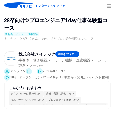
インターン
キャリア
＆
28卒向け✨プロエンジニア1day仕事体験型コ
ース
説明会・イベント
仕事体験
やりたいことがたくさん。それこそがプロの設計開発エンジニア。
株式会社メイテック
企業をフォロー
半導体・電子機器メーカー、機械・医療機器メーカー、
製造・メーカー
オンライン
1日
2026年8月・9月
28卒 | オープン・カンパニー&キャリア教育等（説明会・イベント [職種
研究、課題解決プログラム、就活サポート、会社説明会、業界研究]、仕
事体験）
こんな人におすすめ
テクノロジーに携わりたい
機械・機器に携わりたい
商品・サービスを企画したい
プロジェクトを推進したい
新規事業を立ち上げたい
情熱を持って仕事に取り組む
常に新しいものに挑戦
チームワークを重視
長く同じ会社に居続けられる
多様な職種の人と関われる