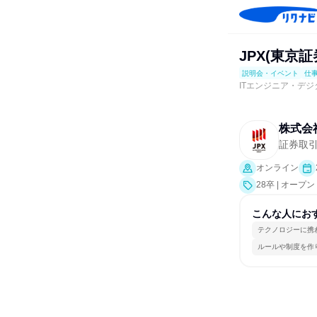
JPX(東京証
説明会・イベント
仕
ITエンジニア・デ
株式会
証券取
オンライン
28卒 | オ
説明会、業界研
こんな人にお
テクノロジーに携
ルールや制度を作