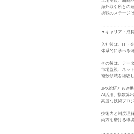
上場制度、新商
海外取引所との
挑戦のステージ
…………………
▼キャリア・成
入社後は、IT・
体系的に学べる
その後は、デー
市場監視、ネッ
複数領域を経験
JPX総研とも連
AI活用、指数算
高度な技術プロ
技術力と制度理
両方を磨ける環
…………………