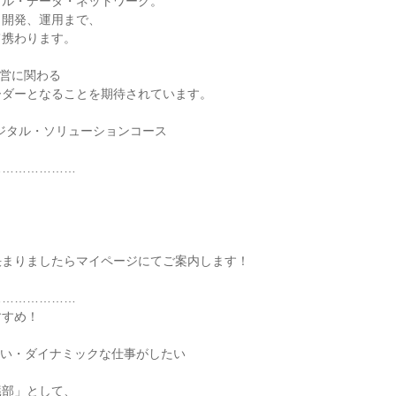
タル・データ・ネットワーク。
、開発、運用まで、
て携わります。
経営に関わる
ーダーとなることを期待されています。
ジタル・ソリューションコース
…………………
決まりましたらマイページにてご案内します！
…………………
すすめ！
たい・ダイナミックな仕事がしたい
臓部」として、