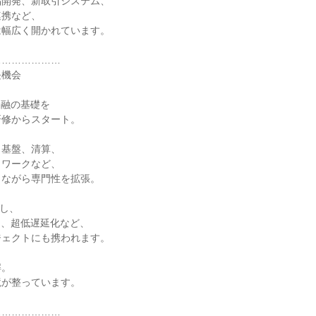
品開発、新取引システム、
連携など、
は幅広く開かれています。
…………………
長機会
金融の基礎を
研修からスタート。
タ基盤、清算、
トワークなど、
しながら専門性を拡張。
携し、
出、超低遅延化など、
ジェクトにも携われます。
解。
境が整っています。
…………………