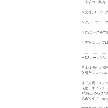
・今後のご案内
※文理、ITプロ
※グループワーク
※DSコースを専
※内容について
…………………
▼DSコースとは
日本経済の“心臓
取引所システム
株式売買システム「
先物・オプション
1秒も止められな
技術で守り、進