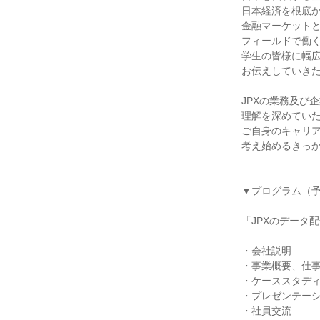
日本経済を根底
金融マーケット
フィールドで働
学生の皆様に幅
お伝えしていき
JPXの業務及び
理解を深めてい
ご自身のキャリ
考え始めるきっ
…………………
▼プログラム（
「JPXのデータ
・会社説明
・事業概要、仕
・ケーススタディ
・プレゼンテー
・社員交流