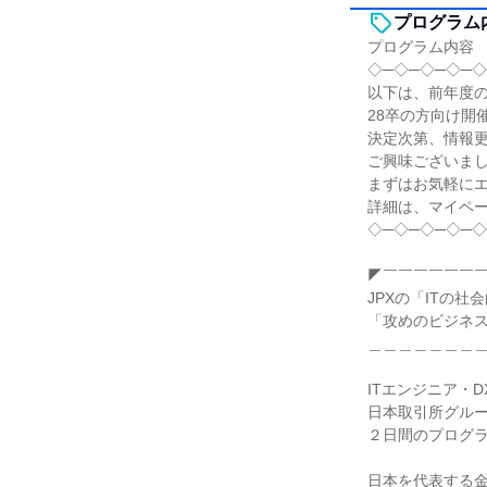
プログラム
プログラム内容
◇─◇─◇─◇─◇
以下は、前年度
28卒の方向け開
決定次第、情報
ご興味ございま
まずはお気軽に
詳細は、マイペ
◇─◇─◇─◇─◇
◤￣￣￣￣￣￣
JPXの「ITの社
「攻めのビジネ
＿＿＿＿＿＿＿
ITエンジニア・
日本取引所グルー
２日間のプログ
日本を代表する