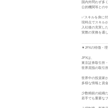
国内外問わず多
公的機関等との
✅スキルを身に
現時点でスキル
入社後の充実し
実際の実務を通
…………………
▼JPXの特徴・
JPXは、
東京証券取引所
世界屈指の取引
世界中の投資家
多様な情報と資金
少数精鋭の組織
若手でも重要な