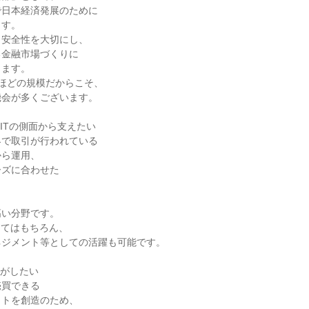
で日本経済発展のために
ます。
・安全性を大切にし、
る金融市場づくりに
きます。
0人ほどの規模だからこそ、
機会が多くございます。
ITの側面から支えたい
界で取引が行われている
から運用、
ーズに合わせた
高い分野です。
してはもちろん、
ネジメント等としての活躍も可能です。
事がしたい
売買できる
ットを創造のため、