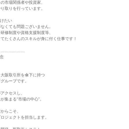
くの市場関係者や投資家、
やり取りを行っています。
付けたい
がなくても問題ございません。
た研修制度や資格支援制度等、
してたくさんのスキルが身に付く仕事です！
…………………
理念
・大阪取引所を傘下に持つ
所グループです。
がアクセスし、
が集まる“市場の中心”。
だからこそ、
プロジェクトを担当します。