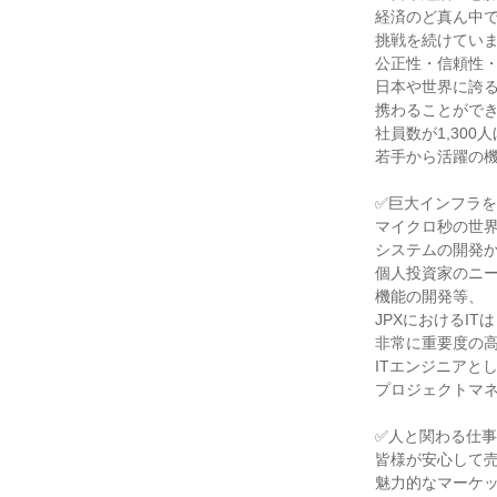
経済のど真ん中
挑戦を続けてい
公正性・信頼性
日本や世界に誇
携わることがで
社員数が1,30
若手から活躍の
✅巨大インフラを
マイクロ秒の世
システムの開発
個人投資家のニ
機能の開発等、
JPXにおけるITは
非常に重要度の
ITエンジニアと
プロジェクトマ
✅人と関わる仕
皆様が安心して
魅力的なマーケ