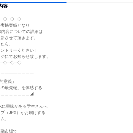
内容
─◇─◇─◇
の実施実績となり
催内容についての詳細は
更新させて頂きます。
したら、
エントリーください！
ージにてお知らせ致します。
─◇─◇─◇
￣￣￣￣￣￣￣￣￣
会的意義」
スの最先端」を体感する
＿＿＿＿＿＿＿＿◢
DXに興味がある学生さんへ
プ（JPX）がお届けする
ラム。
金融市場で