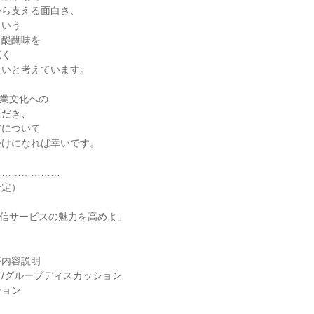
から支える面白さ、
という
く醍醐味を
広く
たいと考えています。
企業文化への
ただき、
アについて
かけになれば幸いです。
…………………
予定）
配信サービスの魅力を高めよ」
事内容説明
/グループディスカッション
ション