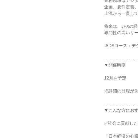
業務領域はデジ
企画、要件定義
上流から一貫し
将来は、JPXの
専門性の高いリ
※DSコース：デ
…………………
▼開催時期
12月を予定
※詳細の日程が
…………………
▼こんな方にお
✅社会に貢献し
「日本経済の心