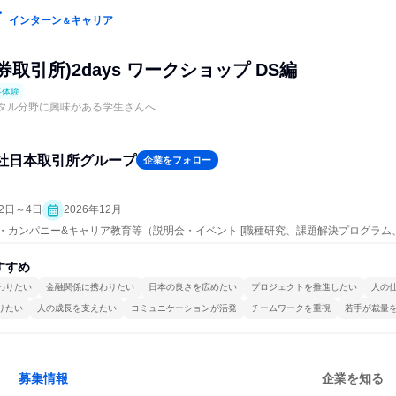
インターン
キャリア
＆
券取引所)2days ワークショップ DS編
事体験
ジタル分野に興味がある学生さんへ
社日本取引所グループ
企業をフォロー
引
2日～4日
2026年12月
ープン・カンパニー&キャリア教育等（説明会・イベント [職種研究、課題解決プログラ
究]、仕事体験）
すすめ
わりたい
金融関係に携わりたい
日本の良さを広めたい
プロジェクトを推進したい
人の
りたい
人の成長を支えたい
コミュニケーションが活発
チームワークを重視
若手が裁量
募集情報
企業を知る