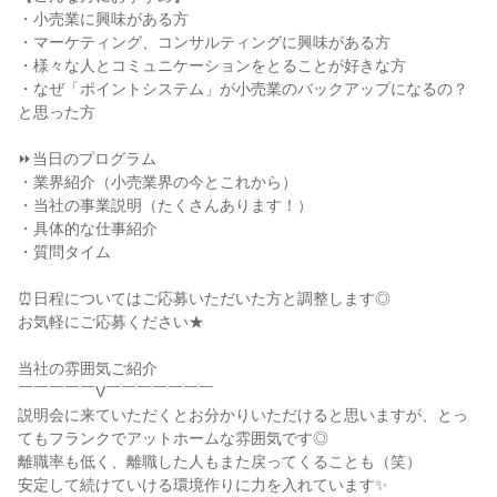
・小売業に興味がある方
・マーケティング、コンサルティングに興味がある方
・様々な人とコミュニケーションをとることが好きな方
・なぜ「ポイントシステム」が小売業のバックアップになるの？
と思った方
⏩当日のプログラム
・業界紹介（小売業界の今とこれから）
・当社の事業説明（たくさんあります！）
・具体的な仕事紹介
・質問タイム
⏰日程についてはご応募いただいた方と調整します◎
お気軽にご応募ください★
当社の雰囲気ご紹介
￣￣￣￣￣V￣￣￣￣￣￣￣
説明会に来ていただくとお分かりいただけると思いますが、とっ
てもフランクでアットホームな雰囲気です◎
離職率も低く、離職した人もまた戻ってくることも（笑）
安定して続けていける環境作りに力を入れています✨