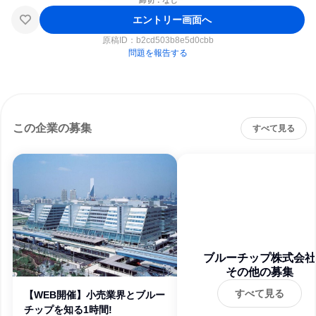
締切：なし
エントリー画面へ
原稿ID：
b2cd503b8e5d0cbb
問題を報告する
この企業の募集
すべて見る
ブルーチップ株式会社
その他の募集
すべて見る
【WEB開催】小売業界とブルー
チップを知る1時間!