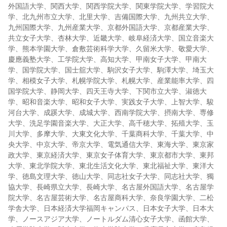
外国語大学、関西大学、関西学院大学、関東学院大学、学習院大
学、北九州市立大学、北里大学、吉備国際大学、九州共立大学、
九州国際大学、九州産業大学、京都外国語大学、京都産業大学、
共立女子大学、杏林大学、近畿大学、岐阜経済大学、国立音楽大
学、熊本学園大学、倉敷芸術科学大学、久留米大学、敬愛大学、
慶應義塾大学、工学院大学、高知大学、甲南女子大学、甲南大
学、国学院大学、国士舘大学、駒沢女子大学、駒澤大学、埼玉大
学、相模女子大学、札幌学院大学、札幌大学、産業能率大学、四
国学院大学、静岡大学、四天王寺大学、下関市立大学、淑徳大
学、昭和音楽大学、昭和女子大学、実践女子大学、上智大学、駿
河台大学、成蹊大学、成城大学、西南学院大学、摂南大学、専修
大学、洗足学園音楽大学、大正大学、高千穂大学、拓殖大学、玉
川大学、多摩大学、大東文化大学、千葉商科大学、千葉大学、中
央大学、中京大学、帝京大学、電気通信大学、東海大学、東京家
政大学、東京経済大学、東京女子体育大学、東京都市大学、東邦
大学、東北学院大学、東北生活文化大学、東北福祉大学、東洋大
学、徳島文理大学、徳山大学、同志社女子大学、同志社大学、獨
協大学、長崎県立大学、長崎大学、名古屋外国語大学、名古屋学
院大学、名古屋芸術大学、名古屋商科大学、奈良学園大学、二松
学舎大学、日本経済大学福岡キャンパス、日本女子大学、日本大
学、ノースアジア大学、ノートルダム清心女子大学、函館大学、