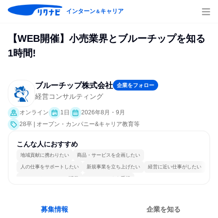
インターン
キャリア
＆
【WEB開催】小売業界とブルーチップを知る
1時間!
ブルーチップ株式会社
企業をフォロー
経営コンサルティング
オンライン
1日
2026年8月・9月
28卒 | オープン・カンパニー&キャリア教育等
こんな人におすすめ
地域貢献に携わりたい
商品・サービスを企画したい
人の仕事をサポートしたい
新規事業を立ち上げたい
経営に近い仕事がしたい
コミュニケーションが活発
チームワークを重視
女性が働きやすい環境で働ける
長く同じ会社に居続けられる
明確な目標を追いかける
募集情報
企業を知る