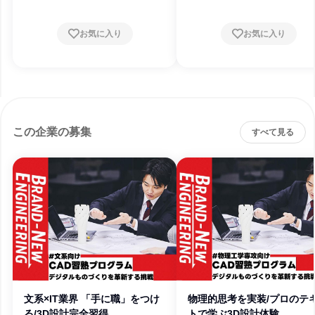
お気に入り
お気に入り
この企業の募集
すべて見る
文系×IT業界 「手に職」をつけ
物理的思考を実装/プロのテ
る/3D設計完全習得
トで学ぶ3D設計体験