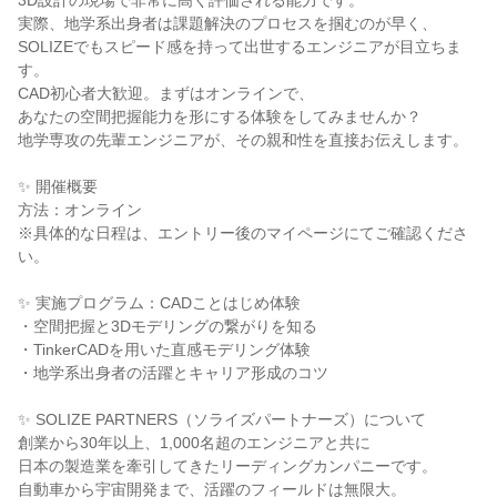
3D設計の現場で非常に高く評価される能力です。
実際、地学系出身者は課題解決のプロセスを掴むのが早く、
SOLIZEでもスピード感を持って出世するエンジニアが目立ちま
す。
CAD初心者大歓迎。まずはオンラインで、
あなたの空間把握能力を形にする体験をしてみませんか？
地学専攻の先輩エンジニアが、その親和性を直接お伝えします。
✨ 開催概要
方法：オンライン
※具体的な日程は、エントリー後のマイページにてご確認くださ
い。
✨ 実施プログラム：CADことはじめ体験
・空間把握と3Dモデリングの繋がりを知る
・TinkerCADを用いた直感モデリング体験
・地学系出身者の活躍とキャリア形成のコツ
✨ SOLIZE PARTNERS（ソライズパートナーズ）について
創業から30年以上、1,000名超のエンジニアと共に
日本の製造業を牽引してきたリーディングカンパニーです。
自動車から宇宙開発まで、活躍のフィールドは無限大。