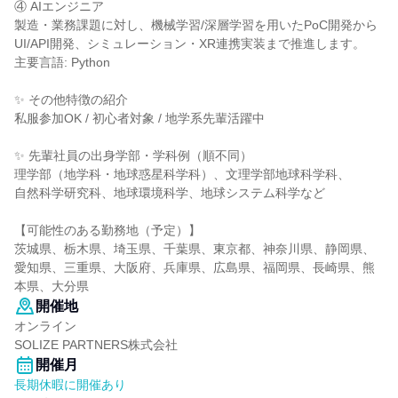
④ AIエンジニア
製造・業務課題に対し、機械学習/深層学習を用いたPoC開発から
UI/API開発、シミュレーション・XR連携実装まで推進します。
主要言語: Python
✨ その他特徴の紹介
私服参加OK / 初心者対象 / 地学系先輩活躍中
✨ 先輩社員の出身学部・学科例（順不同）
理学部（地学科・地球惑星科学科）、文理学部地球科学科、
自然科学研究科、地球環境科学、地球システム科学など
【可能性のある勤務地（予定）】
茨城県、栃木県、埼玉県、千葉県、東京都、神奈川県、静岡県、
愛知県、三重県、大阪府、兵庫県、広島県、福岡県、長崎県、熊
本県、大分県
開催地
オンライン
SOLIZE PARTNERS株式会社
開催月
長期休暇に開催あり