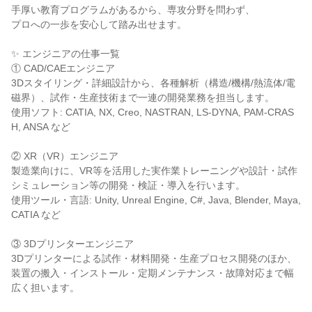
手厚い教育プログラムがあるから、専攻分野を問わず、
プロへの一歩を安心して踏み出せます。
✨ エンジニアの仕事一覧
① CAD/CAEエンジニア
3Dスタイリング・詳細設計から、各種解析（構造/機構/熱流体/電
磁界）、試作・生産技術まで一連の開発業務を担当します。
使用ソフト: CATIA, NX, Creo, NASTRAN, LS-DYNA, PAM-CRAS
H, ANSA など
② XR（VR）エンジニア
製造業向けに、VR等を活用した実作業トレーニングや設計・試作
シミュレーション等の開発・検証・導入を行います。
使用ツール・言語: Unity, Unreal Engine, C#, Java, Blender, Maya,
CATIA など
③ 3Dプリンターエンジニア
3Dプリンターによる試作・材料開発・生産プロセス開発のほか、
装置の搬入・インストール・定期メンテナンス・故障対応まで幅
広く担います。