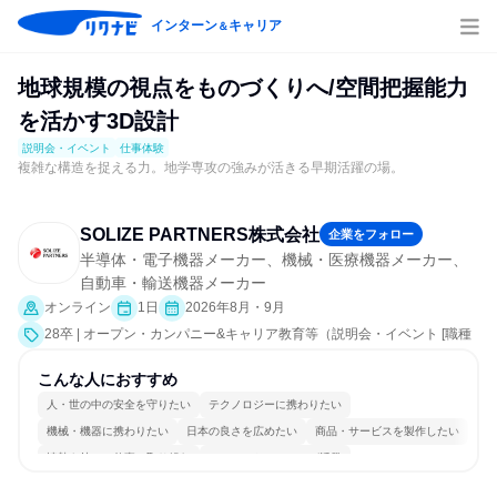
インターン
キャリア
＆
地球規模の視点をものづくりへ/空間把握能力
を活かす3D設計
説明会・イベント
仕事体験
複雑な構造を捉える力。地学専攻の強みが活きる早期活躍の場。
SOLIZE PARTNERS株式会社
企業をフォロー
半導体・電子機器メーカー、機械・医療機器メーカー、
自動車・輸送機器メーカー
オンライン
1日
2026年8月・9月
28卒 | オープン・カンパニー&キャリア教育等（説明会・イベント [職種
研究、社員交流会、会社説明会]、仕事体験）
こんな人におすすめ
人・世の中の安全を守りたい
テクノロジーに携わりたい
機械・機器に携わりたい
日本の良さを広めたい
商品・サービスを製作したい
情熱を持って仕事に取り組む
コミュニケーションが活発
常に新しいものに挑戦
一つの専門分野を極める
若手が裁量を持てる環境