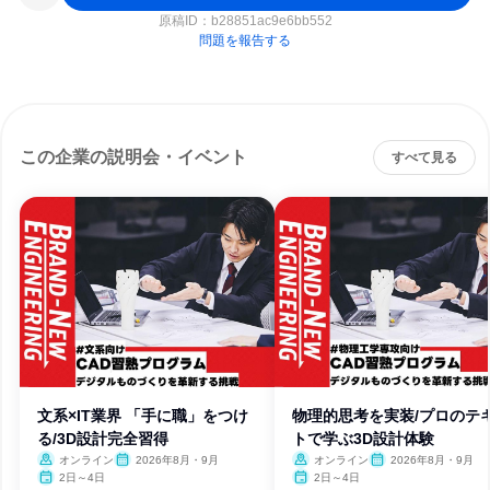
原稿ID：
b28851ac9e6bb552
問題を報告する
この企業の説明会・イベント
すべて見る
文系×IT業界 「手に職」をつけ
物理的思考を実装/プロのテ
る/3D設計完全習得
トで学ぶ3D設計体験
オンライン
2026年8月・9月
オンライン
2026年8月・9月
2日～4日
2日～4日