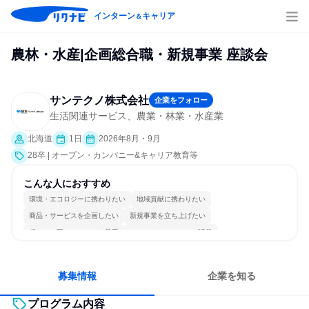
インターン
キャリア
＆
農林・水産|企画総合職・新規事業 座談会
サンテクノ株式会社
企業をフォロー
生活関連サービス、農業・林業・水産業
北海道
1日
2026年8月・9月
28卒 | オープン・カンパニー&キャリア教育等
こんな人におすすめ
環境・エコロジーに携わりたい
地域貢献に携わりたい
商品・サービスを企画したい
新規事業を立ち上げたい
穏やかで互いのペースを尊重
コミュニケーションが活発
常に新しいものに挑戦
多様な職種の人と関われる
若手が裁量を持てる環境
人とたくさん会話する
募集情報
企業を知る
プログラム内容