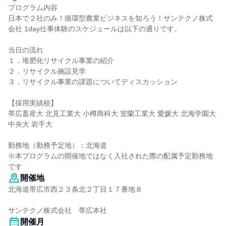
プログラム内容
日本で２社のみ！循環型農業ビジネスを知ろう！サンテクノ株式
会社 1day仕事体験のスケジュールは以下の通りです。
当日の流れ
１．堆肥化リサイクル事業の紹介
２．リサイクル施設見学
３．リサイクル事業の課題についてディスカッション
【採用実績校】
帯広畜産大 北見工業大 小樽商科大 室蘭工業大 愛媛大 北海学園大
中央大 岩手大
勤務地（勤務予定地）：北海道
※本プログラムの開催地ではなく入社された際の配属予定勤務地
です
開催地
北海道帯広市西２３条北２丁目１７番地８
サンテクノ株式会社 帯広本社
開催月