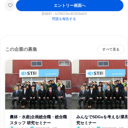
エントリー画面へ
原稿ID：
b25823ec8182bd24
問題を報告する
この企業の募集
すべて見る
農林・水産|企画総合職・総合職
みんなでSDGsを考える!業
スタッフ 研究セミナー
究セミナー