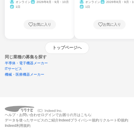
ム
オンライン
2026年8月・9月・10月
オンライン
2026年8月・9月・1
月・11月・12月
1日
1日
お気に入り
お気に入り
トップページへ
同じ業種の募集を探す
半導体・電子機器メーカー
ITサービス
機械・医療機器メーカー
外部の新卒情報サイトへ遷移します
(リクナビ外)
ヘルプ・お問い合わせ
ログインでお困りの方はこちら
データを使ったサービスのご紹介
Indeedプライバシー規約
リクルートID規約
Indeed利用規約
締切：なし