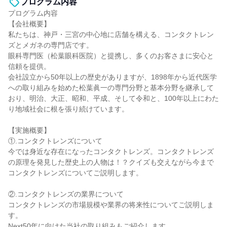
プログラム内容
プログラム内容
【会社概要】
私たちは、神戸・三宮の中心地に店舗を構える、コンタクトレン
ズとメガネの専門店です。
眼科専門医（松葉眼科医院）と提携し、多くのお客さまに安心と
信頼を提供。
会社設立から50年以上の歴史がありますが、1898年から近代医学
への取り組みを始めた松葉眞一の専門分野と基本分野を継承して
おり、明治、大正、昭和、平成、そして令和と、100年以上にわた
り地域社会に根を張り続けています。
【実施概要】
①.コンタクトレンズについて
今では身近な存在になったコンタクトレンズ。コンタクトレンズ
の原理を発見した歴史上の人物は！？クイズも交えながら今まで
コンタクトレンズについてご説明します。
②.コンタクトレンズの業界について
コンタクトレンズの市場規模や業界の将来性についてご説明しま
す。
Next50年に向けた当社の取り組みもご紹介します