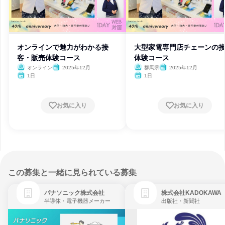
オンラインで魅力がわかる接
大型家電専門店チェーンの
客・販売体験コース
体験コース
オンライン
2025年12月
群馬県
2025年12月
1日
1日
お気に入り
お気に入り
この募集と一緒に見られている募集
パナソニック株式会社
株式会社KADOKAWA
半導体・電子機器メーカー
出版社・新聞社