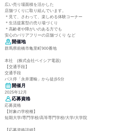
広い売り場面積を活かした
店舗づくりに取り組んでいます。
＊見て、さわって、楽しめる体験コーナー
＊生活提案型の売り場づくり
＊高齢者や障がいのある方でも
安心のバリアフリーの店舗づくり など
開催地
群馬県前橋市亀里町900番地
本社 (株式会社ベイシア電器)
【交通手段】
交通手段
バス停「永井運輸」から徒歩5分
開催月
2025年12月
応募資格
応募資格
【対象の学校種】
短期大学/専門学校/高等専門学校/大学/大学院
【応募資格詳細】