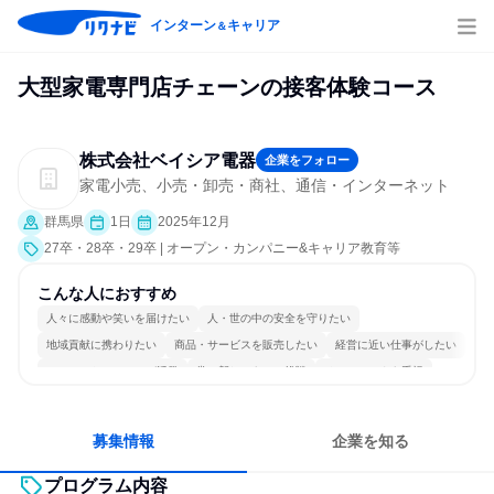
インターン
キャリア
＆
大型家電専門店チェーンの接客体験コース
株式会社ベイシア電器
企業をフォロー
家電小売、小売・卸売・商社、通信・インターネット
群馬県
1日
2025年12月
27卒・28卒・29卒 | オープン・カンパニー&キャリア教育等
こんな人におすすめ
人々に感動や笑いを届けたい
人・世の中の安全を守りたい
地域貢献に携わりたい
商品・サービスを販売したい
経営に近い仕事がしたい
コミュニケーションが活発
常に新しいものに挑戦
チームワークを重視
女性が働きやすい環境で働ける
人とたくさん会話する
募集情報
企業を知る
プログラム内容