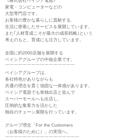
《株式会社ベイシア電器》
家電・コンピューターなどの
大型専門店です。
お客様の豊かな暮らしに貢献する、
生活に密着したサービスを展開しています。
また｢人材育成こそが最大の成長戦略｣という
考えのもと、育成にも注力しています。
全国に約2000店舗を展開する
ベイシアグループの中核企業です。
￣￣￣￣￣￣￣￣￣￣￣￣￣￣￣￣
ベイシアグループは、
各社特色がありながらも
共通の理念を貫く強固な一体感があります。
ベイシア電器でも単独出店と並んで
スーパーモールへも出店し、
圧倒的な集客力を活かした
独自のチェーン展開を行っています。
グループ理念「For the Customers
（お客様のために）」の実現へ。
￣￣￣￣￣￣￣￣￣￣￣￣￣￣￣￣￣