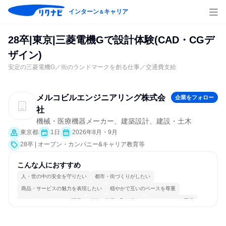
インターン
キャリア
＆
28卒|東京|三菱電機Gで設計体験(CAD・CGデ
ザイン)
安定の三菱電機G／街のランドマークを創る仕事／交通費支給
メルコビルエンジニアリング株式会
企業をフォロー
社
機械・医療機器メーカー、建築設計、建設・土木
東京都
1日
2026年8月・9月
28卒 | オープン・カンパニー&キャリア教育等
こんな人におすすめ
人・世の中の安全を守りたい
都市・街づくりがしたい
商品・サービスの魅力を表現したい
穏やかで互いのペースを尊重
コミュニケーションが活発
冷静に仕事に取り組む
チームワークを重視
長く同じ会社に居続けられる
多様な職種の人と関われる
人とたくさん会話する