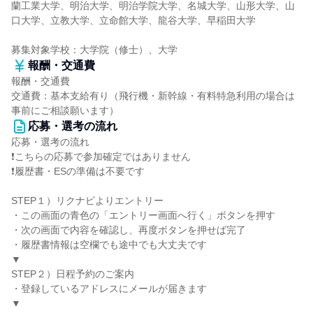
蘭工業大学、明治大学、明治学院大学、名城大学、山形大学、山
口大学、立教大学、立命館大学、龍谷大学、早稲田大学
募集対象学校：大学院（修士）、大学
報酬・交通費
報酬・交通費
交通費：基本支給有り（飛行機・新幹線・有料特急利用の場合は
事前にご相談願います）
応募・選考の流れ
応募・選考の流れ
❗こちらの応募で参加確定ではありません
❗履歴書・ESの準備は不要です
STEP１）リクナビよりエントリー
・この画面の青色の「エントリー画面へ行く」ボタンを押す
・次の画面で内容を確認し、再度ボタンを押せば完了
・履歴書情報は空欄でも途中でも大丈夫です
▼
STEP２）日程予約のご案内
・登録しているアドレスにメールが届きます
▼