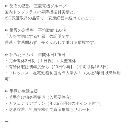
⏩ 盤石の基盤：三菱電機グループ
国内トップクラスの昇降機据付実績と、
ISO認証取得の品質で、安定経営を続けています。
⏩ 驚異の定着率：平均勤続 19.4年
「人を大切にする社風」の証明です。
理系・文系問わず、長く安心して働ける環境です。
⏩ 休みたっぷり：年間休日125日
・完全週休2日制（土日祝）＋大型連休
・有給休暇は初年度から【20日付与】（平均取得16.8日）
・フレックス、在宅勤務制度も導入済み！（入社2年目以降利用
可）
⏩ 手厚い生活支援
・若手向け独身寮完備（入居要件有）
・カフェテリアプラン（年3.5万円分のポイント付与）
・財形貯蓄、社員持株会で資産形成もサポート
ー