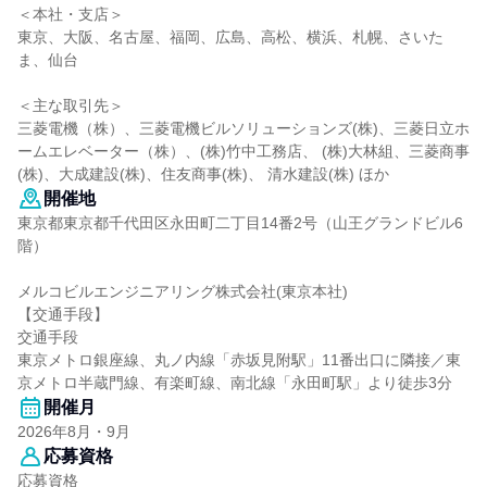
＜本社・支店＞
東京、大阪、名古屋、福岡、広島、高松、横浜、札幌、さいた
ま、仙台
＜主な取引先＞
三菱電機（株）、三菱電機ビルソリューションズ(株)、三菱日立ホ
ームエレベーター（株）、(株)竹中工務店、 (株)大林組、三菱商事
(株)、大成建設(株)、住友商事(株)、 清水建設(株) ほか
開催地
東京都東京都千代田区永田町二丁目14番2号（山王グランドビル6
階）
メルコビルエンジニアリング株式会社(東京本社)
【交通手段】
交通手段
東京メトロ銀座線、丸ノ内線「赤坂見附駅」11番出口に隣接／東
京メトロ半蔵門線、有楽町線、南北線「永田町駅」より徒歩3分
開催月
2026年8月・9月
応募資格
応募資格