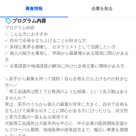
募集情報
企業を知る
プログラム内容
プログラム内容
✨ こんな方におすすめ
✅ 自分で企画を立ち上げることが好きな方
✅ 多様な業界を俯瞰し、ゼネラリストとして活躍したい方
✅ 個人の能力を重視し、早期から裁量権がある環境に関心がある
方
✅ 企業課題や地域課題の解決に向けた企画立案に興味がある方
＼若手から裁量を持って挑戦！自ら企画を立ち上げるのが好きな
方へ／
「商工会議所は堅くて公務員のような組織」という先入観はあり
ませんか？
実は、若手のうちから個人の裁量が非常に大きく、自分で企画を
立ち上げて成果を出すことに関心がある方にぴったりな、自立性
と実力主義の一面もある環境です。
大阪商工会議所は大阪市内を中心に、中小企業の販路開拓支援か
らグローバル展開、地域振興や政策提言まで、幅広い事業を展開