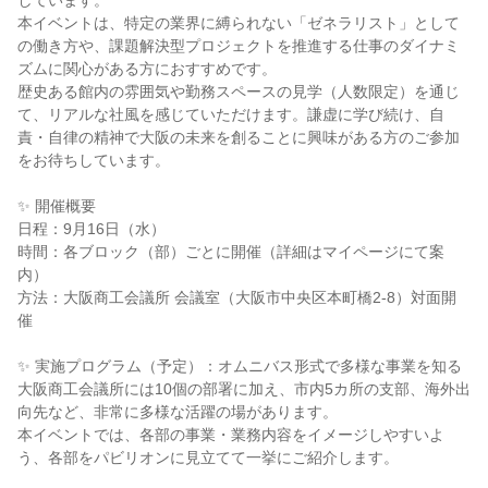
しています。
本イベントは、特定の業界に縛られない「ゼネラリスト」として
の働き方や、課題解決型プロジェクトを推進する仕事のダイナミ
ズムに関心がある方におすすめです。
歴史ある館内の雰囲気や勤務スペースの見学（人数限定）を通じ
て、リアルな社風を感じていただけます。謙虚に学び続け、自
責・自律の精神で大阪の未来を創ることに興味がある方のご参加
をお待ちしています。
✨ 開催概要
日程：9月16日（水）
時間：各ブロック（部）ごとに開催（詳細はマイページにて案
内）
方法：大阪商工会議所 会議室（大阪市中央区本町橋2-8）対面開
催
✨ 実施プログラム（予定）：オムニバス形式で多様な事業を知る
大阪商工会議所には10個の部署に加え、市内5カ所の支部、海外出
向先など、非常に多様な活躍の場があります。
本イベントでは、各部の事業・業務内容をイメージしやすいよ
う、各部をパビリオンに見立てて一挙にご紹介します。