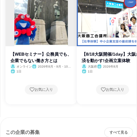
【WEBセミナー】公務員でも、
【8/18大阪開催/1day】大阪
企業でもない働き方とは
済を動かす!企画立案体験
オンライン
2026年8月・9月・10
大阪府
2026年8月
月・11月・12月、2027年1
1日
1日
月
お気に入り
お気に入り
この企業の募集
すべて見る