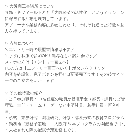
✨ 大阪商工会議所について
各部・各フィールドとも「大阪経済の活性化」というミッション
に寄与する活動を展開しています。
アプローチや業務内容は多岐にわたり、それぞれ違った特徴や魅
力を持っています。
✨ 応募について
＼エントリー時の履歴書情報は不要／
＼まずは私服で参加OK！選考なしの説明会です／
スマホの方は【エントリー画面へ】
PCの方は【エントリー画面へいく】ボタンをクリック
内容を確認後、完了ボタンを押せば応募完了です！その後マイペ
ージのご案内をいたします。
✨ その他特徴の紹介
・当日参加職員：11名程度の職員が登壇予定（部長・課長など管
理職、主任・チームリーダーなど中堅社員、若手社員・新入社
員）
・形式：業界研究、職種研究、研修・講座形式の教育プログラム
・勤務地（勤務予定地）：大阪府 ※本プログラムの開催地ではな
く入社された際の配属予定勤務地です。