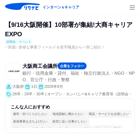
インターン
キャリア
＆
【9/16大阪開催】10部署が集結!大商キャリア
EXPO
説明会・イベント
✅対面✅多様な事業フィールドを若手職員から一挙ご紹介！
大阪商工会議所
企業をフォロー
銀行・信用金庫・貸付、福祉・独立行政法人・NGO・NP
O、官公庁・行政・警察
大阪府
1日
2026年9月
28卒・29卒・30卒 | オープン・カンパニー&キャリア教育等（説明会・
イベント [職種研究、職場見学会、会社説明会、業界研究]）
こんな人におすすめ
都市・街づくりがしたい
地域貢献に携わりたい
商品・サービスを企画したい
新規事業を立ち上げたい
経営に近い仕事がしたい
情熱を持って仕事に取り組む
常に新しいものに挑戦
個人の能力を重視
多様な職種の人と関われる
若手が裁量を持てる環境