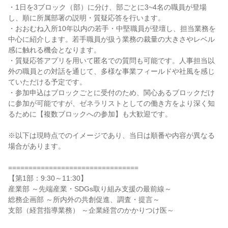
・1日を3ブロック（部）に分け、部ごとに3~4名の職員が登場
し、順に所属部署の説明・質疑応答を行います。
・おおむね入所10年以内の若手・中堅職員が登壇し、担当業務を
中心に紹介します。若手職員が扱う業務の裁量の大きさやレベル
感に触れる機会となります。
・質疑応答アプリを用いて匿名での質問も可能です。人事担当以
外の職員との対話を通じて、多様な事業フィールドや社風を感じ
ていただける予定です。
・参加申込はブロックごとに受付のため、関心あるブロックだけ
に参加が可能ですが、ゼネラリストとしての働き方をより深く知
るために【複数ブロックへの参加】も大歓迎です。
※以下は現時点でのイメージであり、当日は順番や内容が異なる
場合があります。
================================
【第1部：9:30～11:30】
産業部 ～先端産業・SDGs取り組み支援の最前線～
総務企画部 ～所内外の共創促進、調査・提言～
支部（経営指導業務） ～企業経営のかかりつけ医～