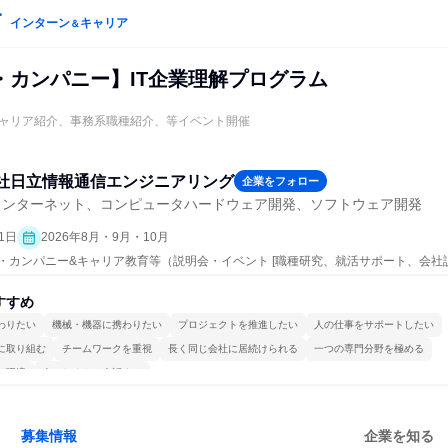
インターン
キャリア
＆
・カンパニー】IT企業理解プログラム
ャリア紹介、事務系職種紹介、等イベント開催
社日立情報通信エンジニアリング
企業をフォロー
インターネット、コンピュータハードウェア開発、ソフトウェア開発
1日
2026年8月・9月・10月
ープン・カンパニー&キャリア教育等（説明会・イベント [職種研究、就活サポート、会社
すすめ
わりたい
機械・機器に携わりたい
プロジェクトを推進したい
人の仕事をサポートしたい
に取り組む
チームワークを重視
長く同じ会社に居続けられる
一つの専門分野を極める
る環境
人とたくさん会話する
募集情報
企業を知る