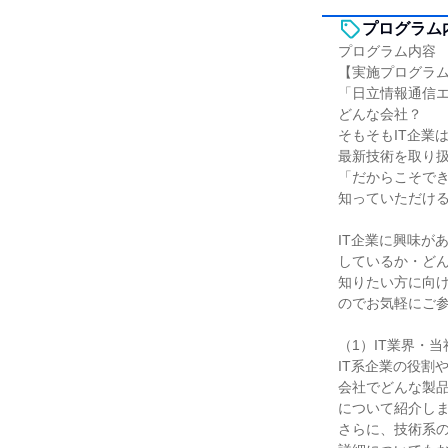
プログラム
プログラム内容
【実施プログラ
「日立情報通信
どんな会社？
そもそもIT企業
最新技術を取り扱
「だからこそで
知っていただけ
IT企業に興味が
しているか・ど
知りたい方に向
のでお気軽にご
（1）IT業界・
IT系企業の役割
会社でどんな製
について紹介し
さらに、技術系