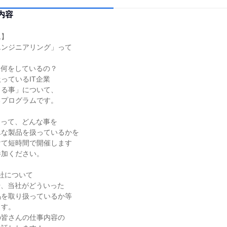
内容
ム】
エンジニアリング」って
は何をしているの？
っているIT企業
きる事」について、
るプログラムです。
あって、どんな事を
んな製品を扱っているかを
けて短時間で開催します
参加ください。
当社について
や、当社がどういった
品を取り扱っているか等
ます。
の皆さんの仕事内容の