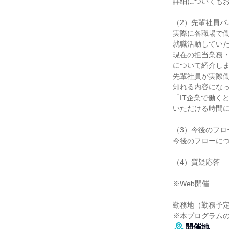
詳細についても
（2）先輩社員パ
実際に各職場で
就職活動してい
現在の担当業務
について紹介し
先輩社員が実際
知れる内容にな
「IT企業で働く
いただける時間
（3）今後のフロ
今後のフローに
（4）質疑応答
※Web開催
勤務地（勤務予定
※本プログラム
開催地