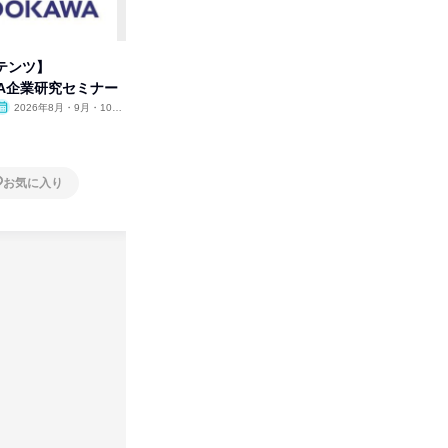
テンツ】
先着順・選考なし|注文住宅の総
プログラ
WA企業研究セミナー
合職|会社説明会&社長座談会
しくアル
2026年8月・9月・10
オンライン
2026年8月・9月
オンラ
月・11月・12月
1日
2日～4
お気に入り
お気に入り