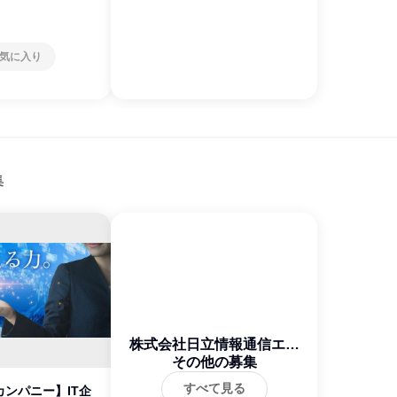
気に入り
集
株式会社日立情報通信エン
ジニアリング
その他の募集
すべて見る
ンパニー】IT企