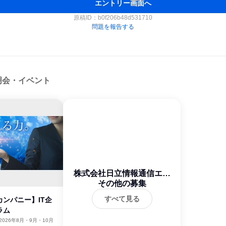
エントリー画面へ
原稿ID：
b0f206b48d531710
問題を報告する
明会・イベント
株式会社日立情報通信エン
ジニアリング
その他の募集
すべて見る
ンパニー】IT企
ラム
2026年8月・9月・10月