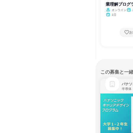
業理解プログ
オンライン
1日
お
この募集と一
パナソ
半導体