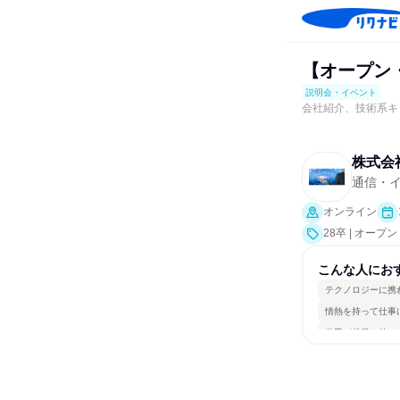
【オープン
説明会・イベント
会社紹介、技術系キ
株式会
通信・
オンライン
28卒 | オ
こんな人にお
テクノロジーに携
情熱を持って仕事
若手が裁量を持て