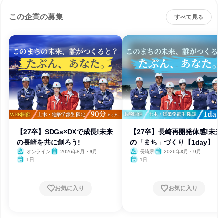
この企業の募集
すべて見る
【27卒】SDGs×DXで成長!未来
【27卒】長崎再開発体感!未
の長崎を共に創ろう!
の「まち」づくり【1day】
オンライン
2026年8月・9月
長崎県
2026年8月・9月
1日
1日
お気に入り
お気に入り