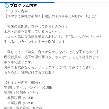
プログラム内容
プログラム内容
【スマホで気軽に参加！】建設の未来を覗く60分WEBセミナー
「将来の選択肢、増やしてみませんか？」
土木・建築を専攻しているあなたへ。
ちょっと気になる建設業界のあれこれ、自宅にいながらサクッと
学べるオンラインセミナーを開催します！
「難しそう」「自分に合うか分からない」そんな不安も大丈夫！
現役社員が、施工管理の面白さ、やりがい、そして将来性まで、
ホンネで語ります。
お茶でも飲みながら、リラックスして聞いてみてください。
もちろん、質問だけでも大歓迎！
【セミナー内容（60分）】
第1部：アイスブレイク（0.25h）
第2部：説明会（0.5h）
Ｌ業界説明（0.15h）
Ｌ企業説明（0.35h）
第3部：質疑応答（0.25h）