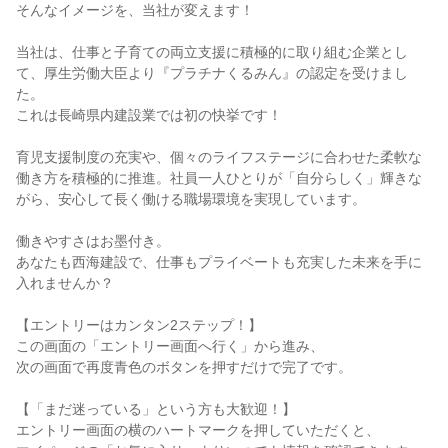
そんなイメージを、当社が変えます！
当社は、仕事と子育ての両立支援に積極的に取り組む企業とし
て、厚生労働大臣より『プラチナくるみん』の認定を受けまし
た。
これは長崎県内建設業では初の快挙です！
育児支援制度の充実や、個々のライフステージに合わせた柔軟な
働き方を積極的に推進。社員一人ひとりが「自分らしく」輝きな
がら、安心して長く働ける職場環境を実現しています。
働きやすさはお墨付き。
あなたも西海建設で、仕事もプライベートも充実した未来を手に
入れませんか？
【エントリーはカンタン2ステップ！】
この画面の「エントリー画面へ行く」から進み、
次の画面で再度青色のボタンを押すだけで完了です。
【「まだ迷っている」という方も大歓迎！】
エントリー画面の横のハートマークを押していただくと、