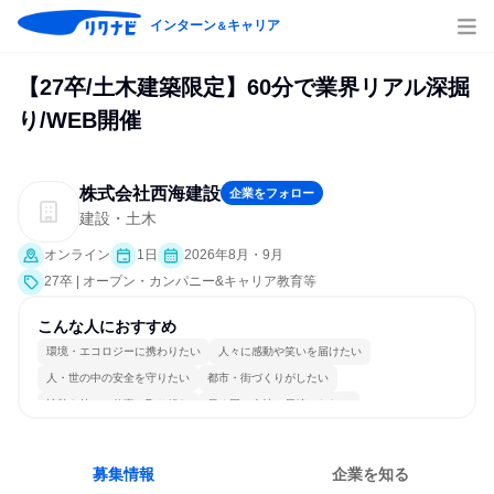
インターン
キャリア
＆
【27卒/土木建築限定】60分で業界リアル深掘
り/WEB開催
株式会社西海建設
企業をフォロー
建設・土木
オンライン
1日
2026年8月・9月
27卒 | オープン・カンパニー&キャリア教育等
こんな人におすすめ
環境・エコロジーに携わりたい
人々に感動や笑いを届けたい
人・世の中の安全を守りたい
都市・街づくりがしたい
情熱を持って仕事に取り組む
長く同じ会社に居続けられる
多様な職種の人と関われる
一つの専門分野を極める
若手が裁量を持てる環境
人とたくさん会話する
募集情報
企業を知る