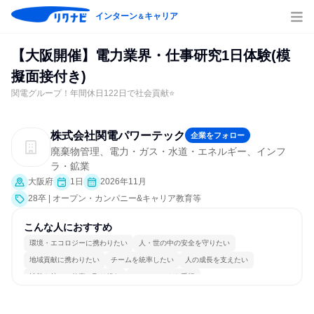
インターン
キャリア
＆
【大阪開催】電力業界・仕事研究1日体験(模
擬面接付き)
関電グループ！年間休日122日で社会貢献⭐
株式会社関電パワーテック
企業をフォロー
廃棄物管理、電力・ガス・水道・エネルギー、インフ
ラ・鉱業
大阪府
1日
2026年11月
28卒 | オープン・カンパニー&キャリア教育等
こんな人におすすめ
環境・エコロジーに携わりたい
人・世の中の安全を守りたい
地域貢献に携わりたい
チームを統率したい
人の成長を支えたい
情熱を持って仕事に取り組む
チームワークを重視
長く同じ会社に居続けられる
明確な目標を追いかける
一つの専門分野を極める