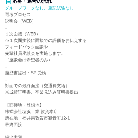
応募・選考の流れ
グループワークなし、筆記試験なし
選考プロセス
説明会（WEB）
↓
１次面接（WEB）
※１次面接後に面接での評価をお伝えする
フィードバック面談や、
先輩社員座談会を実施します。
（座談会は希望者のみ）
↓
履歴書提出・SPI受検
↓
対面での最終面接（交通費支給）
※成績証明書、卒業見込み証明書提出
【面接地・登録地】
株式会社塩浜工業 敦賀本店
所在地：福井県敦賀市観音町12-1
最終面接
提出書類