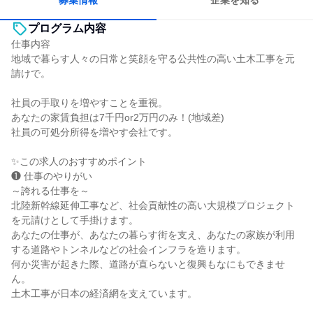
募集情報
企業を知る
プログラム内容
仕事内容
地域で暮らす人々の日常と笑顔を守る公共性の高い土木工事を元
請けで。
社員の手取りを増やすことを重視。
あなたの家賃負担は7千円or2万円のみ！(地域差)
社員の可処分所得を増やす会社です。
✨この求人のおすすめポイント
❶ 仕事のやりがい
～誇れる仕事を～
北陸新幹線延伸工事など、社会貢献性の高い大規模プロジェクト
を元請けとして手掛けます。
あなたの仕事が、あなたの暮らす街を支え、あなたの家族が利用
する道路やトンネルなどの社会インフラを造ります。
何か災害が起きた際、道路が直らないと復興もなにもできませ
ん。
土木工事が日本の経済網を支えています。