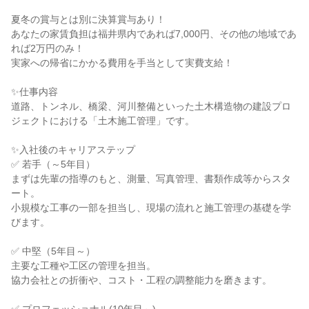
夏冬の賞与とは別に決算賞与あり！
あなたの家賃負担は福井県内であれば7,000円、その他の地域であ
れば2万円のみ！
実家への帰省にかかる費用を手当として実費支給！
✨仕事内容
道路、トンネル、橋梁、河川整備といった土木構造物の建設プロ
ジェクトにおける「土木施工管理」です。
✨入社後のキャリアステップ
✅ 若手（～5年目）
まずは先輩の指導のもと、測量、写真管理、書類作成等からスタ
ート。
小規模な工事の一部を担当し、現場の流れと施工管理の基礎を学
びます。
✅ 中堅（5年目～）
主要な工種や工区の管理を担当。
協力会社との折衝や、コスト・工程の調整能力を磨きます。