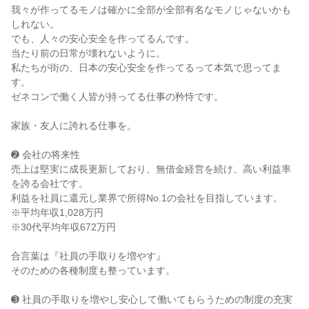
我々が作ってるモノは確かに全部が全部有名なモノじゃないかも
しれない。
でも、人々の安心安全を作ってるんです。
当たり前の日常が壊れないように。
私たちが街の、日本の安心安全を作ってるって本気で思ってま
す。
ゼネコンで働く人皆が持ってる仕事の矜恃です。
家族・友人に誇れる仕事を。
➋ 会社の将来性
売上は堅実に成長更新しており、無借金経営を続け、高い利益率
を誇る会社です。
利益を社員に還元し業界で所得No.1の会社を目指しています。
※平均年収1,028万円
※30代平均年収672万円
合言葉は『社員の手取りを増やす』
そのための各種制度も整っています。
➌ 社員の手取りを増やし安心して働いてもらうための制度の充実