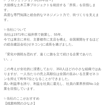
✅ プロフェッショナル(10年目～)
大規模な土木工事プロジェクトを統括する「所長」を目指しま
す。
高度な専門知識と総合的なマネジメント力で、街づくりを支えま
す。
✨当社について
当社は1971年に福井県で創業し、55年。
今では東京に本社、主要都市に支店を構え、全国展開をするほど
の総合建設会社(ゼネコン)に成長を遂げました。
『変化や挑戦を恐れず、遠くに旗を立て続ける企業でありた
い。』
この考えが全社的に浸透しており、350人ほどの小さな組織ではあ
りますが、一人当たりの売上高順位は全国の並みいる主要ゼネコ
ンを抑えて昨年7位となることができました。
高い利益率を誇り、利益を社員に還元し、社員の業界所得No.1企
業を目指しています。
✨当社のここがおすすめ
【残業時間の少なさ】