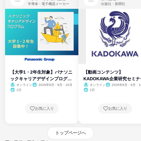
半導体・電子機器メーカー
出版社・新聞社
【大学1・2年生対象】パナソニ
【動画コンテンツ】
ックキャリアデザインプログラ
KADOKAWA企業研究セミナ
ム
オンライン
2026年8月・9月・10月
オンライン
2026年8月・9月・1
月・11月・12月
1日
1日
お気に入り
お気に入り
トップページへ