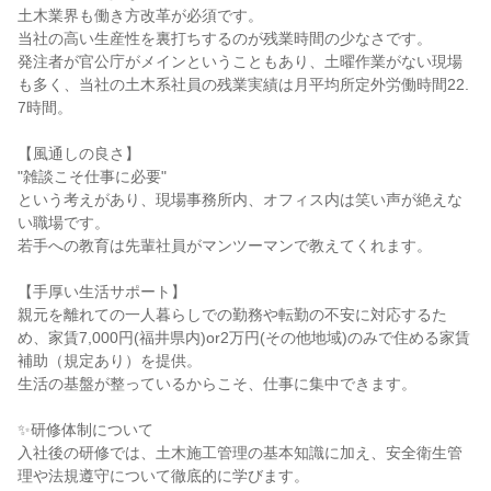
土木業界も働き方改革が必須です。
当社の高い生産性を裏打ちするのが残業時間の少なさです。
発注者が官公庁がメインということもあり、土曜作業がない現場
も多く、当社の土木系社員の残業実績は月平均所定外労働時間22.
7時間。
【風通しの良さ】
"雑談こそ仕事に必要"
という考えがあり、現場事務所内、オフィス内は笑い声が絶えな
い職場です。
若手への教育は先輩社員がマンツーマンで教えてくれます。
【手厚い生活サポート】
親元を離れての一人暮らしでの勤務や転勤の不安に対応するた
め、家賃7,000円(福井県内)or2万円(その他地域)のみで住める家賃
補助（規定あり）を提供。
生活の基盤が整っているからこそ、仕事に集中できます。
✨研修体制について
入社後の研修では、土木施工管理の基本知識に加え、安全衛生管
理や法規遵守について徹底的に学びます。