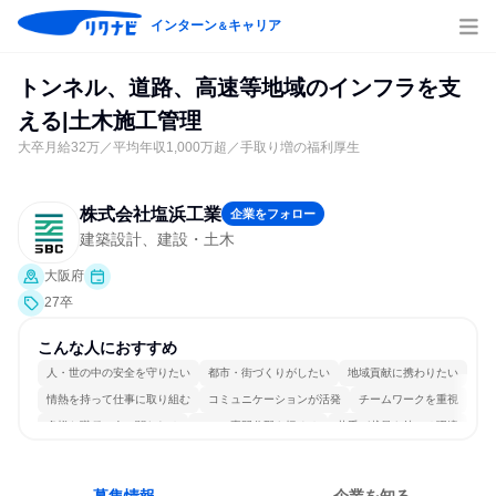
インターン
キャリア
＆
トンネル、道路、高速等地域のインフラを支
える|土木施工管理
大卒月給32万／平均年収1,000万超／手取り増の福利厚生
株式会社塩浜工業
企業をフォロー
建築設計、建設・土木
大阪府
27卒
こんな人におすすめ
人・世の中の安全を守りたい
都市・街づくりがしたい
地域貢献に携わりたい
情熱を持って仕事に取り組む
コミュニケーションが活発
チームワークを重視
多様な職種の人と関われる
一つの専門分野を極める
若手が裁量を持てる環境
人とたくさん会話する