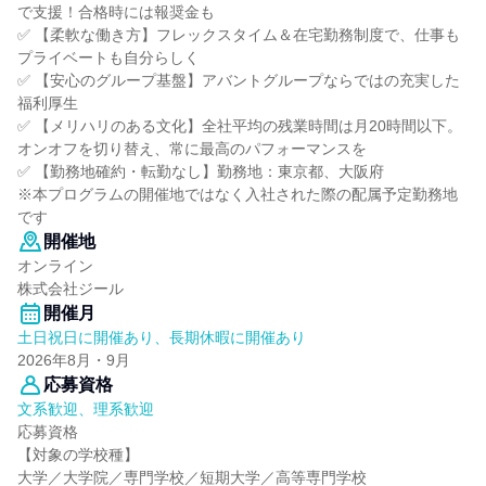
で支援！合格時には報奨金も
✅ 【柔軟な働き方】フレックスタイム＆在宅勤務制度で、仕事も
プライベートも自分らしく
✅ 【安心のグループ基盤】アバントグループならではの充実した
福利厚生
✅ 【メリハリのある文化】全社平均の残業時間は月20時間以下。
オンオフを切り替え、常に最高のパフォーマンスを
✅ 【勤務地確約・転勤なし】勤務地：東京都、大阪府
※本プログラムの開催地ではなく入社された際の配属予定勤務地
です
開催地
オンライン
株式会社ジール
開催月
土日祝日に開催あり、長期休暇に開催あり
2026年8月・9月
応募資格
文系歓迎、理系歓迎
応募資格
【対象の学校種】
大学／大学院／専門学校／短期大学／高等専門学校