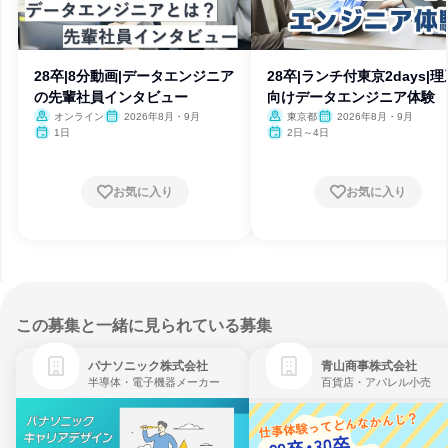
28卒|8分動画|データエンジニア
28卒|ランチ付東京2days|理
の先輩社員インタビュー
向けデータエンジニア体験
オンライン
2026年8月・9月
東京都
2026年8月・9月
1日
2日～4日
お気に入り
お気に入り
この募集と一緒に見られている募集
パナソニック株式会社
青山商事株式会社
半導体・電子機器メーカー
百貨店・アパレル小売