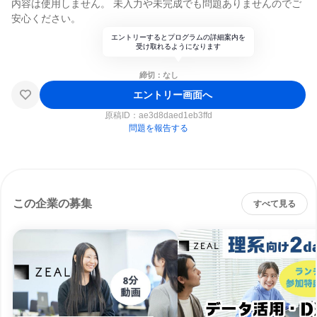
内容は使用しません。 未入力や未完成でも問題ありませんのでご
安心ください。
エントリーするとプログラムの詳細案内を
受け取れるようになります
締切：なし
エントリー画面へ
原稿ID：
ae3d8daed1eb3ffd
問題を報告する
この企業の募集
すべて見る