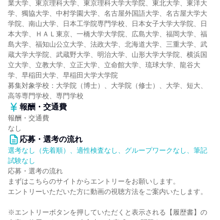
業大学、東京理科大学、東京理科大学大学院、東北大学、東洋大
学、獨協大学、中村学園大学、名古屋外国語大学、名古屋大学大
学院、南山大学、日本工学院専門学校、日本女子大学大学院、日
本大学、ＨＡＬ東京、一橋大学大学院、広島大学、福岡大学、福
島大学、福知山公立大学、法政大学、北海道大学、三重大学、武
蔵大学大学院、武蔵野大学、明治大学、山形大学大学院、横浜国
立大学、立教大学、立正大学、立命館大学、琉球大学、龍谷大
学、早稲田大学、早稲田大学大学院
募集対象学校：大学院（博士）、大学院（修士）、大学、短大、
高等専門学校、専門学校
報酬・交通費
報酬・交通費
なし
応募・選考の流れ
選考なし（先着順）、適性検査なし、グループワークなし、筆記
試験なし
応募・選考の流れ
まずはこちらのサイトからエントリーをお願いします。
エントリーいただいた方に動画の視聴方法をご案内いたします。
※エントリーボタンを押していただくと表示される【履歴書】の