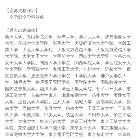
【応募資格詳細】
・全学部全学科対象
【過去の参加校】
会津大学、青山学院大学、麻布大学、亜細亜大学、跡見学園女子
大学、茨城大学大学院、岩手大学、大阪経済大学大学院、大阪工
業大学、大阪大学大学院、大阪電気通信大学、大阪電気通信大学
大学院、大妻女子大学、大手前大学、岡山大学大学院、お茶の水
女子大学大学院、関西大学大学院、関西学院大学、学習院女子大
学大学院、学習院大学、九州工業大学、九州大学、近畿大学、慶
應義塾大学、慶應義塾大学大学院、工学院大学、神戸女学院大
学、神戸大学、神戸電子専門学校、国学院大学、国際教養大学、
国際基督教大学、駒澤大学、埼玉大学大学院、サイバー大学、芝
浦工業大学、首都大学東京、湘北短期大学、信州大学、実践女子
大学、上智大学大学院、上武大学、成城大学、西南学院大学、摂
南大学、専修大学、創価大学、拓殖大学、千葉工業大学、千葉商
科大学、千葉大学、中央大学、筑波大学、津田塾大学、帝京平成
大学、東海大学、東京芸術大学、東京工科大学、東京工業大学大
学院、東京国際工科専門職大学、東京女子大学、東京電機大学、
東京電機大学大学院、東京電子専門学校、東京都市大学、東京農