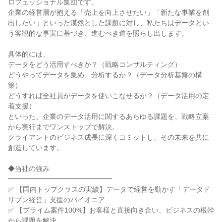
ロフェッショナル集団です。
企業の経営層が抱える「売上を向上させたい」「新たな事業を創
出したい」といった漠然とした課題に対し、私たちはデータとい
う客観的な事実に基づき、進むべき道を照らし出します。
具体的には、
データをどう活用すべきか？（戦略コンサルティング）
どうやってデータを集め、分析するか？（データ分析基盤の構
築）
どうすれば全社員がデータを使いこなせるか？（データ活用の定
着支援）
といった、企業のデータ活用に関するあらゆる課題を、戦略立案
から実行までワンストップで解決。
クライアントのビジネス成長に深くコミットし、その未来を共に
創造しています。
◆当社の強み
━━━━━━━━━━━━━━━
✅ 【国内トップクラスの実績】データで経営を動かす「データド
リブン経営」支援のパイオニア
✅ 【プライム案件100%】お客様と直接向き合い、ビジネスの根幹
から課題を解決