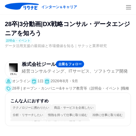
インターン
キャリア
＆
28卒|3分動画|DX戦略コンサル・データエンジ
ニアを知ろう
説明会・イベント
データ活用支援の最前線と市場価値を知る｜サクッと業界研究
株式会社ジール
企業をフォロー
経営コンサルティング、ITサービス、ソフトウェア開発
オンライン
1日
2026年8月・9月
28卒 | オープン・カンパニー&キャリア教育等（説明会・イベント [職種
研究、会社説明会、業界研究]）
こんな人におすすめ
テクノロジーに携わりたい
商品・サービスを企画したい
分析・リサーチしたい
情熱を持って仕事に取り組む
冷静に仕事に取り組む
チームワークを重視
女性が働きやすい環境で働ける
自分の好きな場所で働ける
自分の好きな時間で働ける