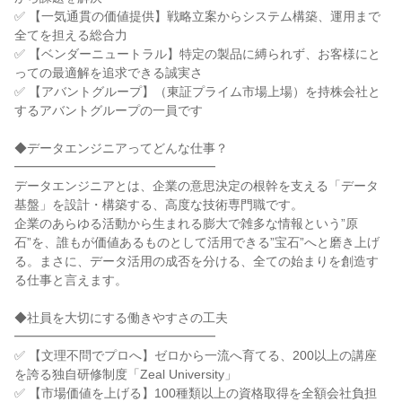
✅ 【一気通貫の価値提供】戦略立案からシステム構築、運用まで
全てを担える総合力
✅ 【ベンダーニュートラル】特定の製品に縛られず、お客様にと
っての最適解を追求できる誠実さ
✅ 【アバントグループ】（東証プライム市場上場）を持株会社と
するアバントグループの一員です
◆データエンジニアってどんな仕事？
━━━━━━━━━━━━━━━━
データエンジニアとは、企業の意思決定の根幹を支える「データ
基盤」を設計・構築する、高度な技術専門職です。
企業のあらゆる活動から生まれる膨大で雑多な情報という”原
石”を、誰もが価値あるものとして活用できる”宝石”へと磨き上げ
る。まさに、データ活用の成否を分ける、全ての始まりを創造す
る仕事と言えます。
◆社員を大切にする働きやすさの工夫
━━━━━━━━━━━━━━━━
✅ 【文理不問でプロへ】ゼロから一流へ育てる、200以上の講座
を誇る独自研修制度「Zeal University」
✅ 【市場価値を上げる】100種類以上の資格取得を全額会社負担