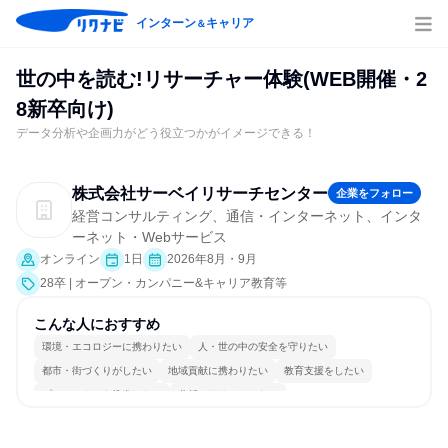
インターン
キャリア
＆
世の中を読む!リサーチャー体験(WEB開催・2
8新卒向け)
データ分析や企画力がどう役立つかがイメージできる！
株式会社サーベイリサーチセンター
企業をフォロー
経営コンサルティング、通信・インターネット、インタ
ーネット・Webサービス
オンライン
1日
2026年8月・9月
28卒 | オープン・カンパニー&キャリア教育等
こんな人におすすめ
環境・エコロジーに携わりたい
人・世の中の安全を守りたい
都市・街づくりがしたい
地域貢献に携わりたい
教育支援をしたい
プロジェクトを推進したい
分析・リサーチしたい
穏やかで互いのペースを尊重
チームワークを重視
若手が裁量を持てる環境