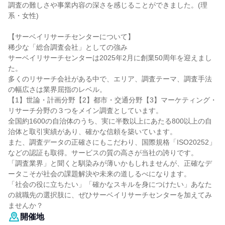
調査の難しさや事業内容の深さを感じることができました。(理
系・女性)
【サーベイリサーチセンターについて】
稀少な「総合調査会社」としての強み
サーベイリサーチセンターは2025年2月に創業50周年を迎えまし
た。
多くのリサーチ会社がある中で、エリア、調査テーマ、調査手法
の幅広さは業界屈指のレベル。
【1】世論・計画分野【2】都市・交通分野【3】マーケティング・
リサーチ分野の３つをメイン調査としています。
全国約1600の自治体のうち、実に半数以上にあたる800以上の自
治体と取引実績があり、確かな信頼を築いています。
また、調査データの正確さにもこだわり、国際規格「ISO20252」
などの認証も取得。サービスの質の高さが当社の誇りです。
「調査業界」と聞くと馴染みが薄いかもしれませんが、正確なデ
ータこそが社会の課題解決や未来の道しるべになります。
「社会の役に立ちたい」「確かなスキルを身につけたい」あなた
の就職先の選択肢に、ぜひサーベイリサーチセンターを加えてみ
ませんか？
開催地