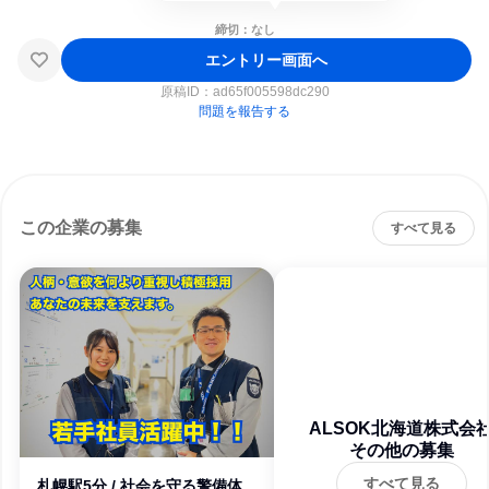
締切：なし
エントリー画面へ
原稿ID：
ad65f005598dc290
問題を報告する
この企業の募集
すべて見る
ALSOK北海道株式会
その他の募集
すべて見る
札幌駅5分 / 社会を守る警備体