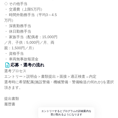
◇ その他手当
・ 交通費（上限5万円）
・ 時間外勤務手当（平均3～4.5
万円）
・ 深夜勤務手当
・ 休日勤務手当
・ 家族手当（配偶者：15,000円
／月、子供：5,000円／月、両
親：1,500円／月）
・ 資格手当
・ 車両無事故報奨金
応募・選考の流れ
選考プロセス
エントリー＞説明会＞書類提出＞面接＞適正検査→内定
選考時に希望配属(施設警備・機械警備・警備輸送の何れか)を選択
頂きます。
提出書類
履歴書
エントリーするとプログラムの詳細案内を
受け取れるようになります