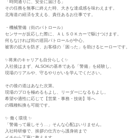
「時間通りに、安全に届ける」
その任務を無事に終えた時、大きな達成感を味わえます。
北海道の経済を支える、責任あるお仕事です。
・機械警備（街のパトロール）
センサーが反応した際に、ＡＬＳＯＫカーで駆けつけます。
何もなければ街の巡回パトロールが中心。
被害の拡大を防ぎ、お客様の「困った」を助けるヒーローです。
✨将来のキャリアも自分らしく✨
入社後はまず、ALSOKの基本である「警備」を経験し、
現場のリアルや、守るやりがいを学んでください。
その後の道はあなた次第。
現場のプロを極めるもよし、リーダーになるもよし。
希望や適性に応じて【営業・事務・技術】等へ
の職種転換も可能です。
✨ 働く環境 ✨
「警備って厳しそう…」そんな心配はいりません。
入社時研修で、挨拶の仕方から護身術まで
イチから丁寧に教えます。