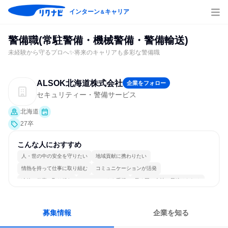
インターン
キャリア
＆
警備職(常駐警備・機械警備・警備輸送)
未経験から守るプロへ✨将来のキャリアも多彩な警備職
ALSOK北海道株式会社
企業をフォロー
セキュリティー・警備サービス
北海道
27卒
こんな人におすすめ
人・世の中の安全を守りたい
地域貢献に携わりたい
情熱を持って仕事に取り組む
コミュニケーションが活発
冷静に仕事に取り組む
チームワークを重視
長く同じ会社に居続けられる
多様な職種の人と関われる
若手が裁量を持てる環境
人とたくさん会話する
募集情報
企業を知る