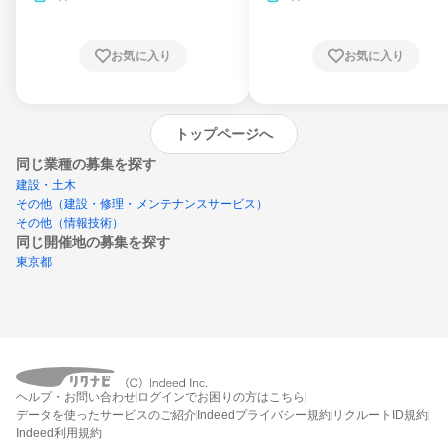
お気に入り
お気に入り
トップページへ
同じ業種の募集を探す
建設・土木
その他（建設・修理・メンテナンスサービス）
その他（情報技術）
同じ開催地の募集を探す
東京都
エントリーするとプログラムの詳細案内を
ヘルプ・お問い合わせ
ログインでお困りの方はこちら
受け取れるようになります
データを使ったサービスのご紹介
Indeedプライバシー規約
リクルートID規約
Indeed利用規約
締切：なし